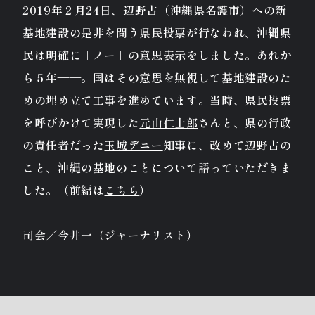
2019年２月24日、辺野古（沖縄県名護市）への新
基地建設の是非を問う県民投票が行なわれ、沖縄県
民は明確に「ノー」の意思表示をしました。あれか
ら５年——。国はその意思を無視して基地建設のた
めの埋め立て工事を進めています。当時、県民投票
を呼びかけて実現した
元山仁士郎
さんと、県の行政
の責任者だった
玉城デニー
知事に、改めて辺野古の
こと、沖縄の基地のことについて語っていただきま
した。（前編は
こちら
）
司会／今井一（ジャーナリスト）