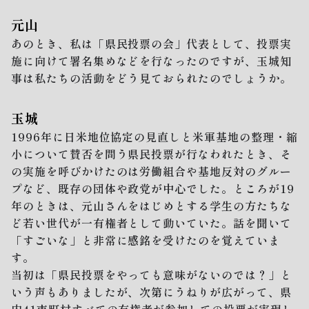
元山
あのとき、私は「県民投票の会」代表として、投票実
施に向けて署名集めなどを行なったのですが、玉城知
事は私たちの活動をどう見ておられたのでしょうか。
玉城
1996年に日米地位協定の見直しと米軍基地の整理・縮
小について賛否を問う県民投票が行なわれたとき、そ
の実施を呼びかけたのは労働組合や基地反対のグルー
プなど、既存の団体や政党が中心でした。ところが19
年のときは、元山さんをはじめとする学生の方たちな
ど若い世代が一有権者として動いていた。話を聞いて
「すごいな」と非常に感銘を受けたのを覚えていま
す。
当初は「県民投票をやっても意味がないのでは？」と
いう声もありましたが、次第にうねりが広がって、県