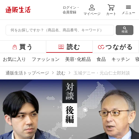
ログイン・
メニ
会員登録
メニュー
マイページ
カート
検索
グ
買う
読む
つながる
ロ
ー
お気に入り
ファッション
美容･化粧品
食品
キッチン
バ
ル
通販生活トップページ
読む
玉城デニー・元山仁士郎対談
メ
ニ
ュ
ー