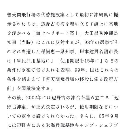
普天間飛行場の代替施設案として最初に沖縄県に提
示されたのは、辺野古の海を埋め立てず海上に基地
を浮かべる「海上ヘリポート案」。大田昌秀沖縄県
知事（当時）はこれに反対するが、98年の選挙でそ
れぞれ当選した稲嶺恵一県知事、岸本建男名護市長
は「軍民共用基地に」「使用期限を15年に」などの
条件付き案で受け入れを表明。99年、国はこれらの
条件を踏まえて「普天間飛行場の移設に係る政府方
針」を閣議決定する。
その後、2002年には辺野古の沖合を埋め立てる「辺
野古沖案」が正式決定されるが、使用期限などにつ
いての定めは設けられなかった。さらに、05年９月
には辺野古にある米海兵隊基地キャンプ・シュワブ