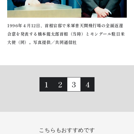
1996年４月12日、首相官邸で米軍普天間飛行場の全面返還
合意を発表する橋本龍太郎首相（当時）とモンデール駐日米
大使（同）。写真提供／共同通信社
1
2
3
4
こちらもおすすめです