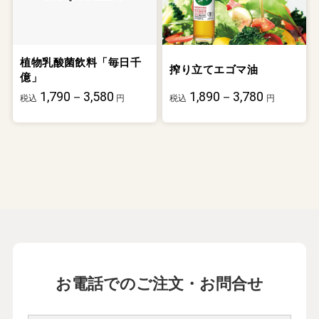
植物乳酸菌飲料「毎日千
搾り立てエゴマ油
億」
1,790－3,580
1,890－3,780
税込
円
税込
円
お電話でのご注文・お問合せ