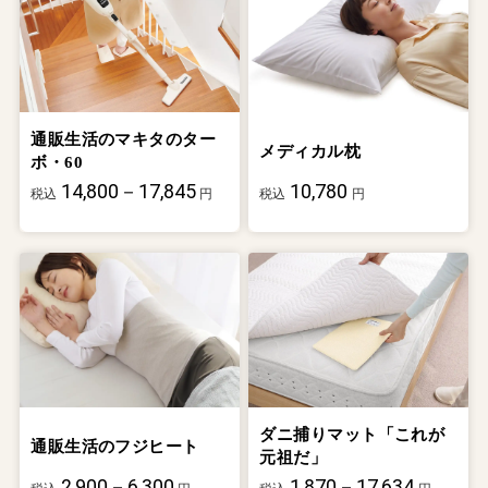
通販生活のマキタのター
メディカル枕
ボ・60
14,800－17,845
10,780
税込
円
税込
円
ダニ捕りマット「これが
通販生活のフジヒート
元祖だ」
2,900－6,300
1,870－17,634