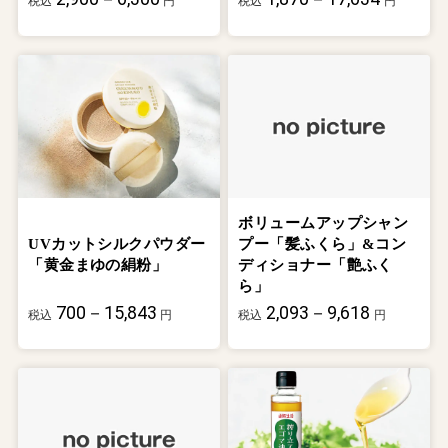
税込
円
税込
円
ボリュームアップシャン
UVカットシルクパウダー
プー「髪ふくら」&コン
「黄金まゆの絹粉」
ディショナー「艶ふく
ら」
700－15,843
2,093－9,618
税込
円
税込
円