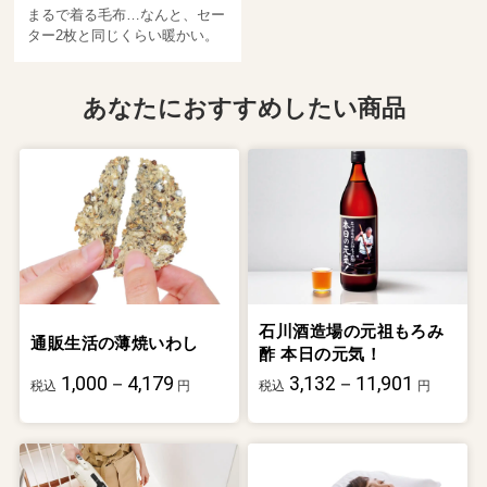
まるで着る毛布…なんと、セー
ター2枚と同じくらい暖かい。
あなたにおすすめしたい商品
石川酒造場の元祖もろみ
通販生活の薄焼いわし
酢 本日の元気！
1,000－4,179
3,132－11,901
税込
円
税込
円