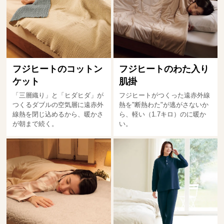
フジヒートのコットン
フジヒートのわた入り
ケット
肌掛
「三層織り」と「ヒダヒダ」が
フジヒートがつくった遠赤外線
つくるダブルの空気層に遠赤外
熱を"断熱わた"が逃がさないか
線熱を閉じ込めるから、暖かさ
ら、軽い（1.7キロ）のに暖か
が朝まで続く。
い。