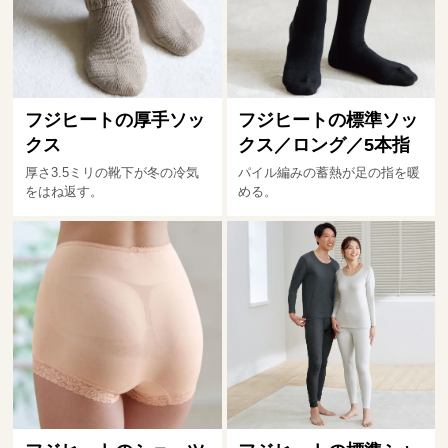
フジヒートの厚手ソッ
フジヒートの標準ソッ
クス
クス／ロング／5本指
厚さ3.5ミリの靴下が冬の冷気
パイル編みの蓄熱が足の指を暖
をはね返す。
める。