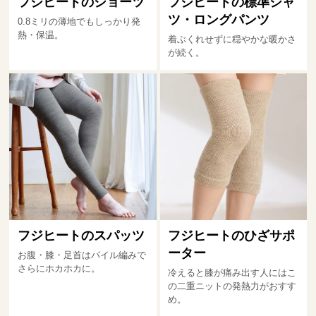
フジヒートのショーツ
フジヒートの標準シャ
ツ・ロングパンツ
0.8ミリの薄地でもしっかり発
熱・保温。
着ぶくれせずに穏やかな暖かさ
が続く。
フジヒートのスパッツ
フジヒートのひざサポ
ーター
お腹・膝・足首はパイル編みで
さらにホカホカに。
冷えると膝が痛み出す人にはこ
の二重ニットの発熱力がおすす
め。