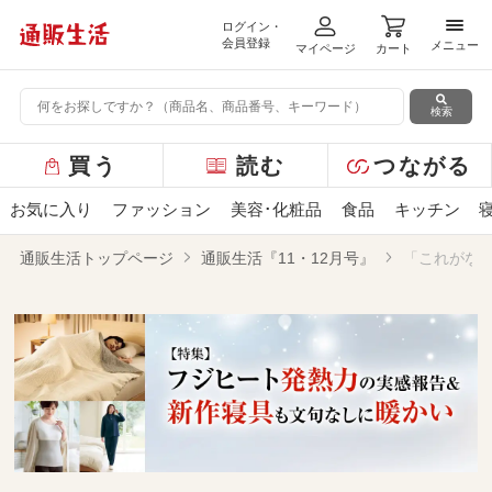
ログイン・
メニ
会員登録
メニュー
マイページ
カート
検索
グ
買う
読む
つながる
ロ
ー
お気に入り
ファッション
美容･化粧品
食品
キッチン
バ
ル
通販生活トップページ
通販生活『11・12月号』
「これがな
メ
ニ
ュ
ー