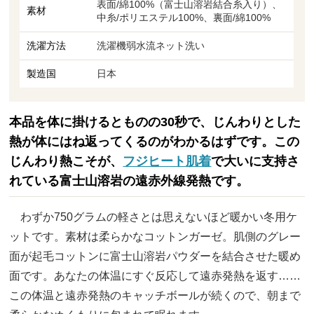
表面/綿100%（富士山溶岩結合糸入り）、
素材
中糸/ポリエステル100%、裏面/綿100%
洗濯方法
洗濯機弱水流ネット洗い
製造国
日本
本品を体に掛けるとものの30秒で、じんわりとした
熱が体にはね返ってくるのがわかるはずです。この
じんわり熱こそが、
フジヒート肌着
で大いに支持さ
れている富士山溶岩の遠赤外線発熱です。
わずか750グラムの軽さとは思えないほど暖かい冬用ケ
ットです。素材は柔らかなコットンガーゼ。肌側のグレー
面が起毛コットンに富士山溶岩パウダーを結合させた暖め
面です。あなたの体温にすぐ反応して遠赤発熱を返す……
この体温と遠赤発熱のキャッチボールが続くので、朝まで