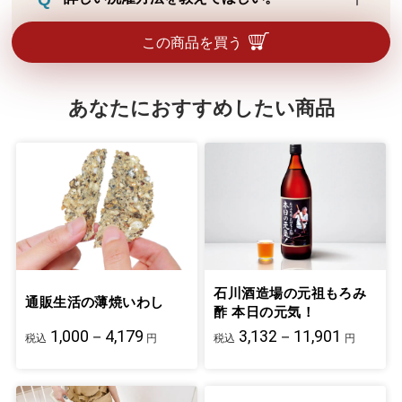
電気コードやヒーター線の断線による表面
フラッシュ（細かい繊維等に火種が触れ
ネットに入れて弱水流洗いしてください。
この商品を買う
「一瞬」で燃える現象）が起こる危険性が
柔軟剤を使用する場合は適量をお守りくだ
あるため、併用はおすすめできません。
さい。洗濯後は短時間で脱水し、速やかに
あなたにおすすめしたい商品
形を整えて陰干ししてください。漂白剤、
タンブル乾燥、アイロンは不可です。
石川酒造場の元祖もろみ
通販生活の薄焼いわし
酢 本日の元気！
1,000－4,179
3,132－11,901
税込
円
税込
円