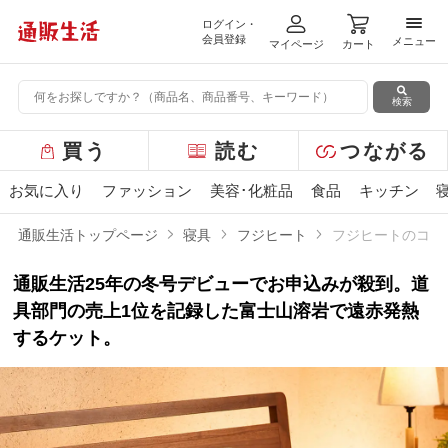
ログイン・
メニ
会員登録
メニュー
マイページ
カート
検索
グ
買う
読む
つながる
ロ
ー
お気に入り
ファッション
美容･化粧品
食品
キッチン
バ
ル
通販生活トップページ
寝具
フジヒート
フジヒートのコッ
メ
ニ
通販生活25年の冬号デビューでお申込みが殺到。道
ュ
ー
具部門の売上1位を記録した富士山溶岩で遠赤発熱
するケット。