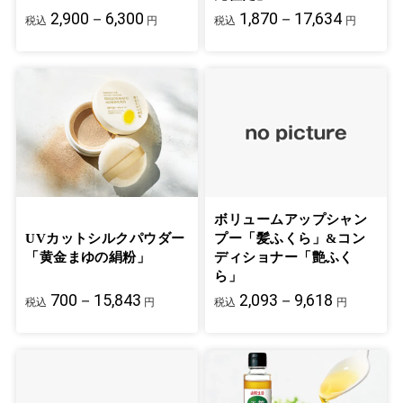
2,900－6,300
1,870－17,634
税込
円
税込
円
ボリュームアップシャン
UVカットシルクパウダー
プー「髪ふくら」&コン
「黄金まゆの絹粉」
ディショナー「艶ふく
ら」
700－15,843
2,093－9,618
税込
円
税込
円