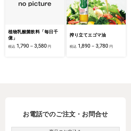
植物乳酸菌飲料「毎日千
搾り立てエゴマ油
億」
1,790－3,580
1,890－3,780
税込
円
税込
円
お電話でのご注文・お問合せ