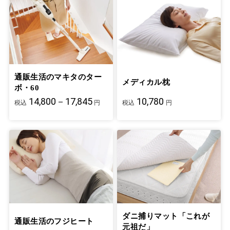
通販生活のマキタのター
メディカル枕
ボ・60
14,800－17,845
10,780
税込
円
税込
円
ダニ捕りマット「これが
通販生活のフジヒート
元祖だ」