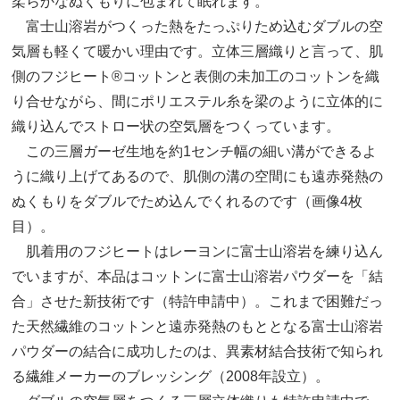
柔らかなぬくもりに包まれて眠れます。
富士山溶岩がつくった熱をたっぷりため込むダブルの空
気層も軽くて暖かい理由です。立体三層織りと言って、肌
側のフジヒート®コットンと表側の未加工のコットンを織
り合せながら、間にポリエステル糸を梁のように立体的に
織り込んでストロー状の空気層をつくっています。
この三層ガーゼ生地を約1センチ幅の細い溝ができるよ
うに織り上げてあるので、肌側の溝の空間にも遠赤発熱の
ぬくもりをダブルでため込んでくれるのです（画像4枚
目）。
肌着用のフジヒートはレーヨンに富士山溶岩を練り込ん
でいますが、本品はコットンに富士山溶岩パウダーを「結
合」させた新技術です（特許申請中）。これまで困難だっ
た天然繊維のコットンと遠赤発熱のもととなる富士山溶岩
パウダーの結合に成功したのは、異素材結合技術で知られ
る繊維メーカーのブレッシング（2008年設立）。