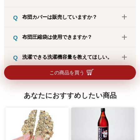
中綿を傷めてしまうこと、洗濯機自体を故
布団カバーは販売していますか？
障させてしまうことがあるため不可として
います。クリーニングに出していただく
専用の布団カバーは販売しておりません。
か、浴槽で手洗い（押し洗い）してくださ
布団圧縮袋は使用できますか？
必要に応じて市販のものをご購入くださ
い。
い。
布団圧縮袋は使用しないでください。
洗濯できる洗濯機容量を教えてほしい。
シングルは6キロ以上、ダブルは8キロ以上
この商品を買う
の縦型洗濯機をご使用ください。ドラム
式・二層式洗濯機は使用不可です。
あなたにおすすめしたい商品