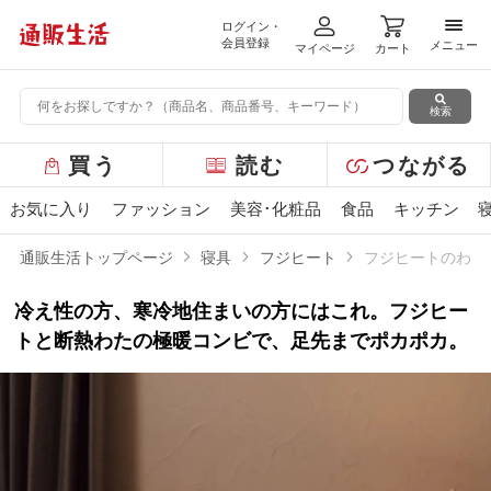
ログイン・
メニ
会員登録
メニュー
マイページ
カート
検索
グ
買う
読む
つながる
ロ
ー
お気に入り
ファッション
美容･化粧品
食品
キッチン
バ
ル
通販生活トップページ
寝具
フジヒート
フジヒートのわた
メ
ニ
冷え性の方、寒冷地住まいの方にはこれ。フジヒー
ュ
ー
トと断熱わたの極暖コンビで、足先までポカポカ。