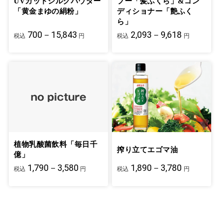
UVカットシルクパウダー
プー「髪ふくら」&コン
「黄金まゆの絹粉」
ディショナー「艶ふく
ら」
700－15,843
2,093－9,618
税込
円
税込
円
植物乳酸菌飲料「毎日千
搾り立てエゴマ油
億」
1,790－3,580
1,890－3,780
税込
円
税込
円