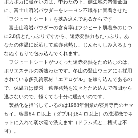
ポカポカに暖かいのは、中わたの下、側生地の内側全面
に、富士山溶岩パウダーをレーヨン不織布に固着させた
「フジヒートシート」を挟み込んであるからです。
富士山溶岩パウダーの含有率はフジヒート肌着糸のじつ
に2.8倍とたっぷりですから、遠赤発熱力もたっぷり。あ
なたの体温に反応して遠赤発熱し、じんわりしみ入るよう
なぬくもりで包み込んでくれます。
フジヒートシートがつくった遠赤発熱をため込むのは、
ポリエステルの断熱わたです。冬山の登山ウェアにも採用
されている多孔質素材「エアロゲル」を練り込んであるの
で、保温力は優秀。遠赤発熱を次々とため込んで布団から
逃さないので、軽くても十分に暖かいのです。
製品化を担当しているのは1988年創業の寝具専門のヤマ
セイ。容量6キロ以上（ダブルは8キロ以上）の洗濯機でネ
ットに入れて弱水流で洗えます（ドラム式と二槽式は不
可）。