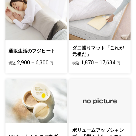
ダニ捕りマット「これが
通販生活のフジヒート
元祖だ」
2,900－6,300
1,870－17,634
税込
円
税込
円
ボリュームアップシャン