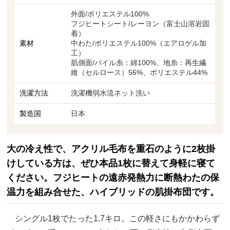
外面/ポリエステル100%
フジヒートシート/レーヨン（富士山溶岩固
着）
素材
中わた/ポリエステル100%（エアロゲル加
工）
肌側面/パイル糸：綿100%、地糸：再生繊
維（セルロース）56%、ポリエステル44%
洗濯方法
洗濯機弱水流ネット洗い
製造国
日本
大の冷え性で、アクリル毛布を重石のように2枚掛
けしている方は、ぜひ本品1枚に替えて身軽に寝て
ください。フジヒートの遠赤発熱力に断熱わたの保
温力を組み合せた、ハイブリッドの肌掛布団です。
シングル1枚でたった1.7キロ。この軽さにもかかわらず