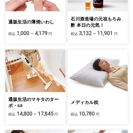
石川酒造場の元祖もろみ
通販生活の薄焼いわし
酢 本日の元気！
1,000－4,179
3,132－11,901
税込
円
税込
円
通販生活のマキタのター
メディカル枕
ボ・60
14,800－17,845
10,780
税込
円
税込
円