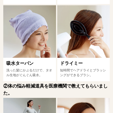
吸水ターバン
ドライミー
洗った髪にかぶるだけで、タオ
短時間でヘアドライとブラッシ
ル生地がぐんぐん吸水。
ングができるブラシ。
②体の悩み軽減道具を医療機関で教えてもらいまし
た。