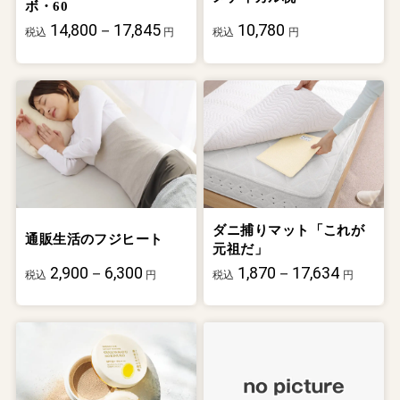
ボ・60
14,800－17,845
10,780
税込
円
税込
円
ダニ捕りマット「これが
通販生活のフジヒート
元祖だ」
2,900－6,300
1,870－17,634
税込
円
税込
円