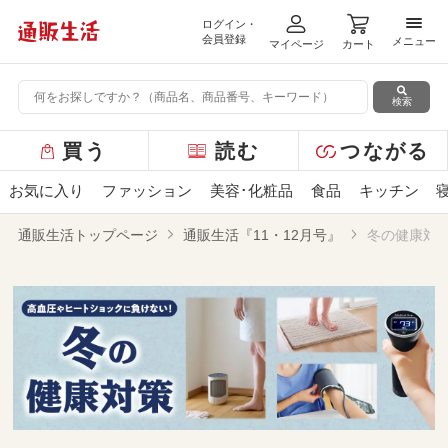
ログイン・
メニ
会員登録
メニュー
マイページ
カート
検索
グ
買う
読む
つながる
ロ
ー
お気に入り
ファッション
美容･化粧品
食品
キッチン
バ
ル
通販生活トップページ
通販生活『11・12月号』
冬の健康対
メ
ニ
ュ
ー