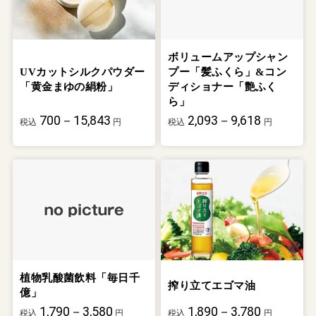
ボリュームアップシャン
UVカットシルクパウダー
プー「髪ふくら」&コン
「黄金まゆの絹粉」
ディショナー「艶ふく
ら」
700－15,843
2,093－9,618
税込
円
税込
円
植物乳酸菌飲料「毎日千
搾り立てエゴマ油
億」
1,790－3,580
1,890－3,780
税込
円
税込
円