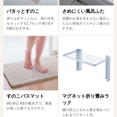
パタッとすのこ
さめにくい風呂ふた
滑り止めマットなら、床の冷気
浴槽のお湯を冷まさない風呂ふ
をカットする1.7センチ厚のEV
たなら発泡ポリスチレン製がお
A製がおすすめ。
すすめ。
すのこバスマット
マグネット折り畳みラ
ック
綿の約2.4倍の吸水力で、家族
が使った後でもサラサラ。
腰の高さにタオル置き場をつけ
られるマグネット式。