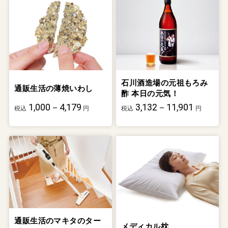
石川酒造場の元祖もろみ
通販生活の薄焼いわし
酢 本日の元気！
1,000－4,179
3,132－11,901
税込
円
税込
円
通販生活のマキタのター
メディカル枕