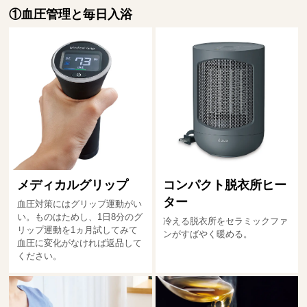
①血圧管理と毎日入浴
メディカルグリップ
コンパクト脱衣所ヒー
ター
血圧対策にはグリップ運動がい
い。ものはためし、1日8分のグ
冷える脱衣所をセラミックファ
リップ運動を1ヵ月試してみて
ンがすばやく暖める。
血圧に変化がなければ返品して
ください。