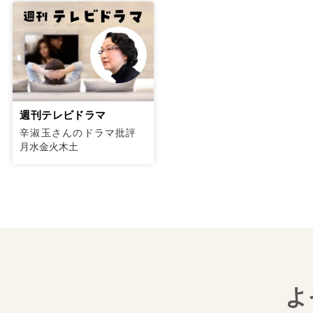
週刊テレビドラマ
辛淑玉さんのドラマ批評
月水金火木土
よ