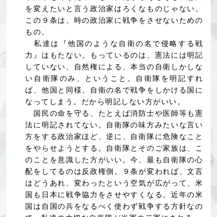
を変えたいと言う政治家はろくなものじゃない。
この９条は、時の政治家に戦争をさせないための
もの。
私達は『他国のような自衛の名で侵略する戦
力』はもたない。もっているのは、憲法には明記
していない、自然権による、本当の自衛しかしな
い自衛隊のみ、ということ。自衛隊を明記すれ
ば、他国と同様、自衛の名で戦争をしかける国に
なってしまう。だから明記しない方がいい。
国民の命を守る、たとえば消防士や医師等も憲
法に明記されてない。自衛隊の味方みたいな言い
方をする政治家ほど、逆に、自衛隊に危険なこと
をやらせようとする。自衛隊とそのご家族は、こ
のことを意識した方がいい。今、最も自衛隊の心
配をしてるのは反政権側。９条が変われば、文言
はどうあれ、変わったという空気が広がって、米
国も日本に戦争協力をさせやすくなる。近年の米
国は自国の兵をなるべく使わず戦争する方針なの