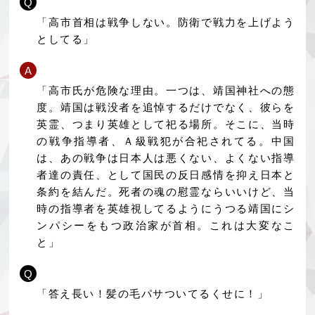
Q
「高市首相は戦争しない。防衛で戦力を上げよう
としてる」
A
「高市氏が危険な理由。一つは、靖国神社への態
度。靖国は戦没者を追悼するだけでなく、彼らを
英霊、つまり英雄として祀る場所。そこに、当時
の戦争指導者、Ａ級戦犯が合祀されてる。中国
は、あの戦争は日本人は悪くない、よくない指導
者達の責任、として国民の反日感情を抑え日本と
条約を結んだ。死者の魂の慰霊ならいいけど、当
時の指導者を英雄視してるようにうつる靖国にシ
ンパシーをもつ政治家が首相。これは大変なこ
と」
Q
「答え長い！髪の毛パサついてるくせに！」