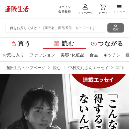
ログイン・
メニ
会員登録
メニュー
マイページ
カート
検索
グ
買う
読む
つながる
ロ
ー
お気に入り
ファッション
美容･化粧品
食品
キッチン
バ
ル
通販生活トップページ
読む
中村文則さんエッセイ
第1回
メ
ニ
ュ
ー