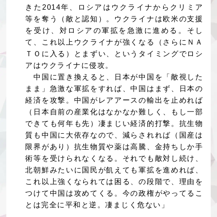
きた2014年、ロシアはウクライナからクリミア
等を奪う（敵と認知）。ウクライナは欧米の支援
を受け、対ロシアの軍拡を急激に進める。そし
て、これ以上ウクライナが強くなる（さらにＮＡ
ＴＯに入る）とまずい、というタイミングでロシ
アはウクライナに侵攻。
中国に置き換えると、日本が中国を「敵視した
まま」急激な軍拡をすれば、中国はまず、日本の
経済を攻撃。中国がレアアースの輸出を止めれば
（日本自前の産業化はなかなか難しく、もし一部
できても何年も先）凄まじい経済的打撃。抗生物
質も中国に大依存なので、減らされれば（国産は
限界があり）抗生物質や薬は高騰、金持ちしか手
術等を受けられなくなる。それでも敵対し続け、
北朝鮮みたいに国民が飢えても軍拡を進めれば、
これ以上強くなられては困る、の段階で、理由を
つけて中国は攻めてくる。今の政権がやってるこ
とは完全に平和と逆。凄まじく危ない」