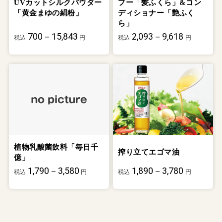
UVカットシルクパウダー
プー「髪ふくら」&コン
「黄金まゆの絹粉」
ディショナー「艶ふく
ら」
700－15,843
2,093－9,618
税込
円
税込
円
植物乳酸菌飲料「毎日千
搾り立てエゴマ油
億」
1,790－3,580
1,890－3,780
税込
円
税込
円