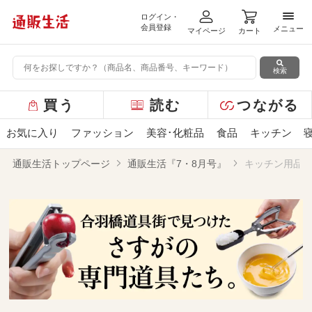
ログイン・
メニ
会員登録
メニュー
マイページ
カート
検索
グ
買う
読む
つながる
ロ
ー
お気に入り
ファッション
美容･化粧品
食品
キッチン
バ
ル
通販生活トップページ
通販生活『7・8月号』
キッチン用品
メ
ニ
ュ
ー