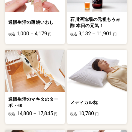
石川酒造場の元祖もろみ
通販生活の薄焼いわし
酢 本日の元気！
1,000－4,179
3,132－11,901
税込
円
税込
円
通販生活のマキタのター
メディカル枕
ボ・60
14,800－17,845
10,780
税込
円
税込
円