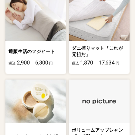
ダニ捕りマット「これが
通販生活のフジヒート
元祖だ」
2,900－6,300
1,870－17,634
税込
円
税込
円
ボリュームアップシャン