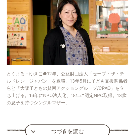
とくまる・ゆきこ●12年、公益財団法人「セーブ・ザ・チ
ルドレン・ジャパン」を退職。13年5月に子ども支援関係者
らと「大阪子どもの貧困アクショングループ/CPAO」を立
ち上げる。16年にNPO法人化、18年に認定NPO取得。13歳
の息子を持つシングルマザー。
つづきを読む