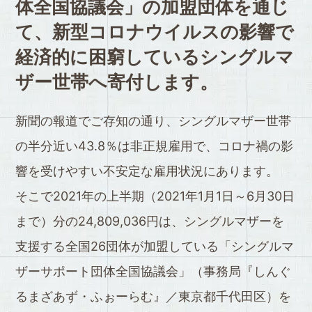
体全国協議会」の
加盟団体を通じ
て、
新型コロナウイルスの影響で
経済的に困窮している
シングルマ
ザー世帯へ寄付します。
新聞の報道でご存知の通り、シングルマザー世帯
の半分近い43.8％は非正規雇用で、コロナ禍の影
響を受けやすい不安定な雇用状況にあります。
そこで2021年の上半期（2021年1月1日～6月30日
まで）分の24,809,036円は、シングルマザーを
支援する全国26団体が加盟している「シングルマ
ザーサポート団体全国協議会」（事務局『しんぐ
るまざあず・ふぉーらむ』／東京都千代田区）を