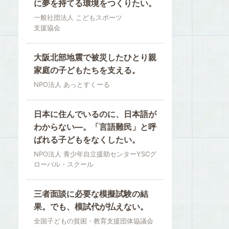
に夢を持てる環境をつくりたい。
一般社団法人 こどもスポーツ
支援協会
大阪北部地震で被災したひとり親
家庭の子どもたちを支える。
NPO法人 あっとすくーる
日本に住んでいるのに、日本語が
わからない―。「言語難民」と呼
ばれる子どもをなくしたい。
NPO法人 青少年自立援助センターYSCグ
ローバル・スクール
三者面談に必要な模擬試験の結
果。でも、模試代が払えない。
全国子どもの貧困・教育支援団体協議会