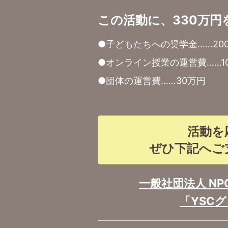
この活動に、330万
●子どもたちへの奨学金……20
●オンライン授業の運営費……1
●団体の運営費……30万円
活動を
ぜひ下記へご
一般社団法人 N
「YSC