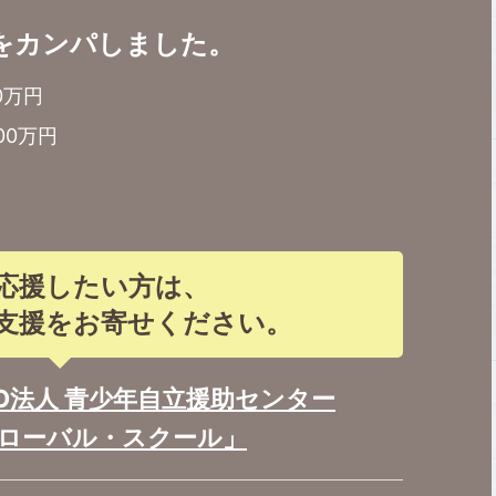
円をカンパしました。
0万円
00万円
応援したい方は、
支援をお寄せください。
PO法人 青少年自立援助センター
グローバル・スクール」