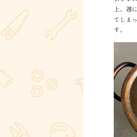
上、週
てしま
す。