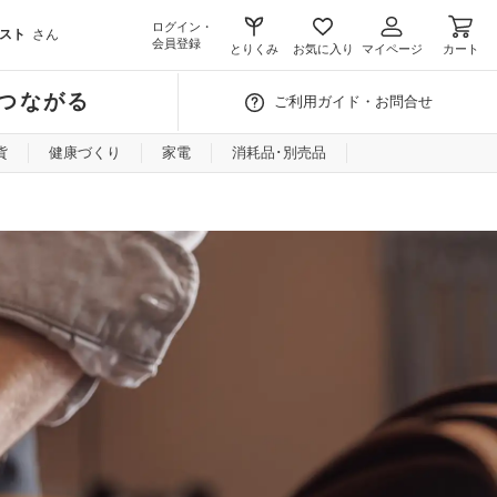
ログイン・
スト
さん
会員登録
とりくみ
お気に入り
マイページ
カート
つながる
ご利用ガイド・お問合せ
貨
健康づくり
家電
消耗品･別売品