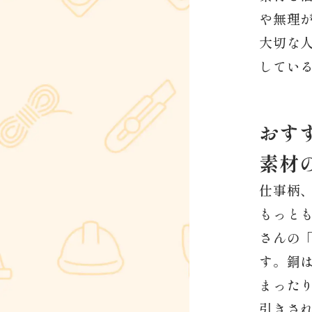
や無理が
大切な人
している
おす
素材
仕事柄
もっとも
さんの
す。銅
まった
引きさ