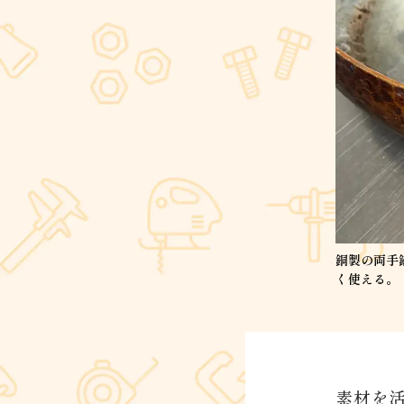
銅製の両手
く使える。
素材を活