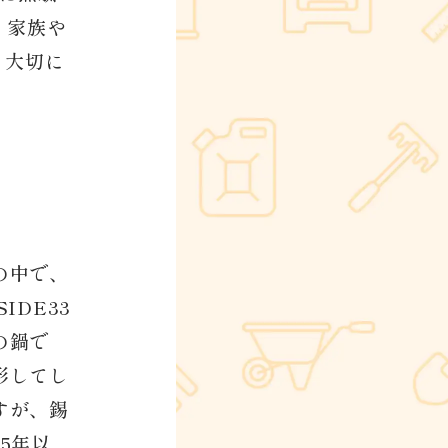
、家族や
も大切に
の中で、
DE33
の鍋で
形してし
すが、錫
5年以