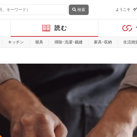
検索
ようこそ
ゲ
読む
キッチン
寝具
掃除･洗濯･裁縫
家具･収納
生活雑