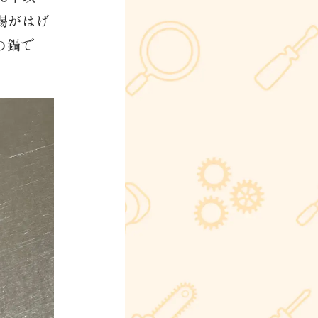
錫がはげ
の鍋で