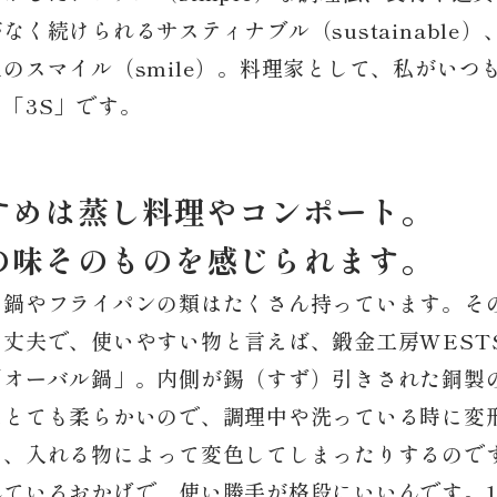
なく続けられるサスティナブル（sustainable）
のスマイル（smile）。料理家として、私がいつ
「3S」です。
すめは蒸し料理やコンポート。
の味そのものを感じられます。
、鍋やフライパンの類はたくさん持っています。そ
丈夫で、使いやすい物と言えば、鍛金工房WESTSI
「オーバル鍋」。内側が錫（すず）引きされた銅製
はとても柔らかいので、調理中や洗っている時に変
り、入れる物によって変色してしまったりするので
れているおかげで、使い勝手が格段にいいんです。1