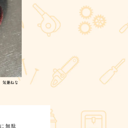
、気兼ねな
具に無駄