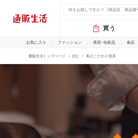
グ
買う
ロ
ー
バ
お気に入り
ファッション
美容･化粧品
食品
ル
メ
通販生活トップページ
読む
私のこだわり道具
ニ
ュ
ー