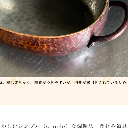
鍋。銅は柔らかく、緑青がつきやすいが、内側が錫引きされているため
かしたシンプル（simple）な調理法、食材や道