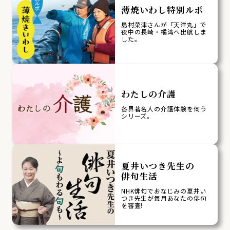
薄焼いわし特別ルポ
島村菜津さんが「天洋丸」で
夜中の長崎・橘湾へ出航しま
した。
わたしの介護
各界著名人の介護体験を伺う
シリーズ。
夏井いつき先生の
俳句生活
NHK俳句でおなじみの夏井い
つき先生が毎月あなたの俳句
を審査!