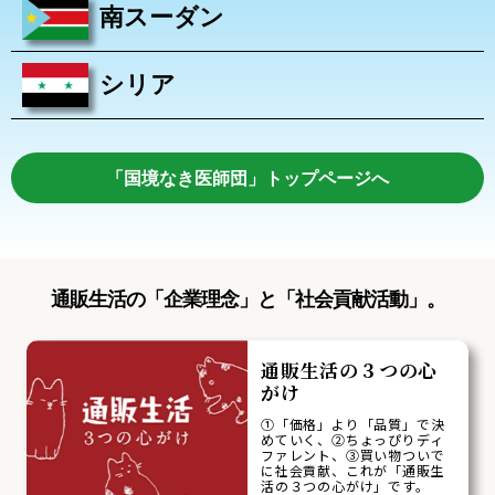
南スーダン
シリア
「国境なき医師団」トップページへ
通販生活の「企業理念」と「社会貢献活動」。
通販生活の３つの心
がけ
①「価格」より「品質」で決
めていく、②ちょっぴりディ
ファレント、③買い物ついで
に社会貢献、これが「通販生
活の３つの心がけ」です。