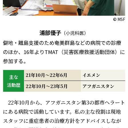
© MSF
浦部優子
（小児科医）
僻地・離島支援のため奄美群島などの病院での診療
のほか、16年よりTMAT（災害医療救援活動団体）に
参加する。
21年10月～22年6月
イエメン
主な
活動歴
22年10月～23年5月
アフガニスタン
22年10月から、アフガニスタン第3の都市ヘラート
にある病院で活動しています。私の主な役割は現地
スタッフに重症患者の治療方針をアドバイスしなが