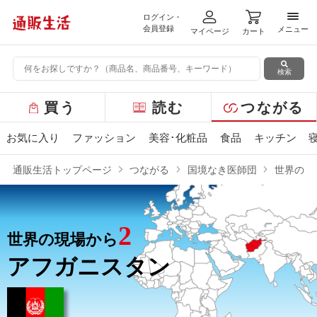
ログイン・
メニ
会員登録
メニュー
マイページ
カート
検索
グ
買う
読む
つながる
ロ
ー
お気に入り
ファッション
美容･化粧品
食品
キッチン
バ
ル
通販生活トップページ
つながる
国境なき医師団
世界の現
メ
ニ
ュ
2
ー
世界の現場から
アフガニスタン