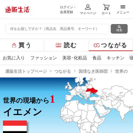
ログイン・
メニ
会員登録
メニュー
マイページ
カート
検索
グ
買う
読む
つながる
ロ
ー
お気に入り
ファッション
美容･化粧品
食品
キッチン
バ
ル
通販生活トップページ
つながる
国境なき医師団
世界の現
メ
ニ
ュ
1
ー
世界の現場から
イエメン