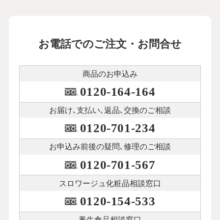
母に手を上げてしまったとき、自宅介護
を諦める決心がついた
22
第
回
松浦晋也さん【後編】
お電話でのご注文・お問合せ
12月12日公開
介護に振り回された７年間は自分の老後
商品のお申込み
を考えるきっかけに
23
第
回
0120-164-164
秋川リサさん【前編】
１月15日公開
お届け､支払い､
返品､交換のご相談
0120-701-234
介護に振り回された７年間は自分の老後
を考えるきっかけに
24
第
回
お申込み前後の
疑問､修理のご相談
秋川リサさん【後編】
0120-701-567
１月23日公開
スロワージュ化粧品
相談窓口
本人が納得してくれることを大切に。父
と母のダブル介護を乗り越えて
0120-154-533
25
第
回
荻野アンナさん【前編】
養生食品相談窓口