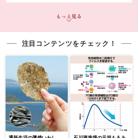
無理のない役割分担で『きょうだいチー
もっと見る
ム介護』を実践
７
第
回
岸本葉子さん【前編】
４月15日公開
注目コンテンツをチェック！
無理のない役割分担で『きょうだいチー
ム介護』を実践
８
第
回
岸本葉子さん【後編】
４月22日公開
元気なうちに延命治療について希望を聞
いておくべきです
９
第
回
盛田隆二さん【前編】
５月21日公開
元気なうちに延命治療について希望を聞
いておくべきです
10
第
回
盛田隆二さん【後編】
通販生活の薄焼いわし
石川酒造場の元祖もろみ