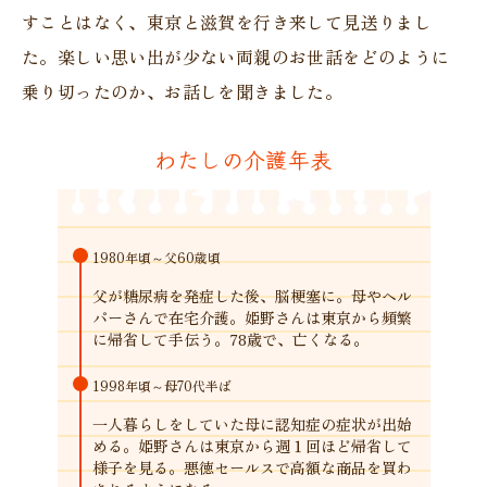
すことはなく、東京と滋賀を行き来して見送りまし
た。楽しい思い出が少ない両親のお世話をどのように
乗り切ったのか、お話しを聞きました。
わたしの介護年表
1980年頃～
父60歳頃
父が糖尿病を発症した後、脳梗塞に。母やヘル
パーさんで在宅介護。姫野さんは東京から頻繁
に帰省して手伝う。78歳で、亡くなる。
1998年頃～
母70代半ば
一人暮らしをしていた母に認知症の症状が出始
める。姫野さんは東京から週１回ほど帰省して
様子を見る。悪徳セールスで高額な商品を買わ