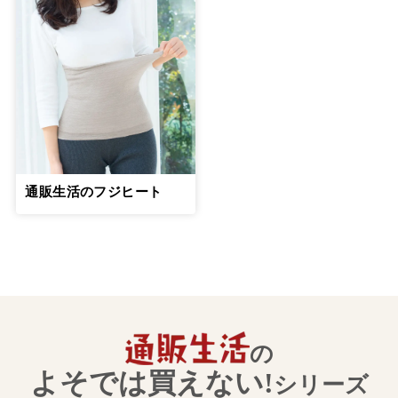
14
第
回
安藤和津さん【後編】
７月26日公開
親子の関係が逆転する「交差地点」をう
まく乗り越えるのが大切
15
第
回
綾戸智恵さん【前編】
８月23日公開
親子の関係が逆転する「交差地点」をう
通販生活のフジヒート
まく乗り越えるのが大切
16
第
回
綾戸智恵さん【後編】
８月29日公開
絶対に一人で抱え込まず専門家の輪の中
で介護を
17
第
回
山口恵以子さん【前編】
の
９月26日公開
よそでは買えない!
シリーズ
絶対に一人で抱え込まず専門家の輪の中