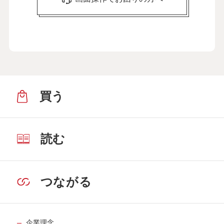
新田恵利さん【前編】
４月11日公開
介護のストレスは外に吐き出して解消。
「言いふらし介護」をおすすめします
30
第
回
新田恵利さん【後編】
４月17日公開
買う
介護には客観的な視点が重要。いいケア
マネさんに出会えました
31
第
回
入江喜和さん【前編】
５月15日公開
読む
介護には客観的な視点が重要。いいケア
マネさんに出会えました
32
第
回
つながる
入江喜和さん【後編】
５月22日公開
認知症の父と向き合うために哲学が役に
企業理念