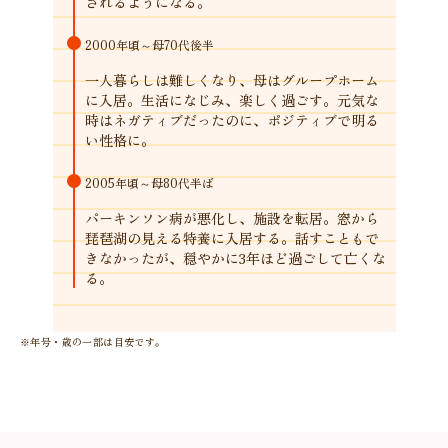
されるようになる。
2000年頃～
母70代後半
一人暮らしは難しくなり、母はグループホーム
に入居。生活になじみ、楽しく過ごす。元気な
時はネガティブだったのに、ポジティブで明る
い性格に。
2005年頃～
母80代半ば
パーキンソン病が悪化し、施設を転居。窓から
琵琶湖の見える特養に入居する。話すこともで
きなかったが、穏やかに3年ほど過ごして亡くな
る。
※年号・歳の一部は目安です。