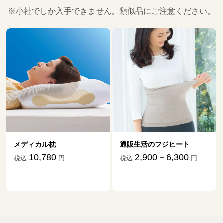
で介護を
※小社でしか入手できません。類似品にご注意ください。
18
第
回
山口恵以子さん【後編】
10月２日公開
介護の日々を文章にすることで、辛い気
持ちも救われました
19
第
回
伊藤比呂美さん【前編】
11月５日公開
介護の日々を文章にすることで、辛い気
持ちも救われました
20
第
回
伊藤比呂美さん【後編】
メディカル枕
通販生活のフジヒート
11月11日公開
10,780
2,900－6,300
税込
円
税込
円
母に手を上げてしまったとき、自宅介護
を諦める決心がついた
21
第
回
松浦晋也さん【前編】
12月３日公開