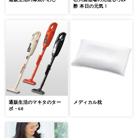
５月29日公開
酢 本日の元気！
「介護はプロとシェアして」という言葉
で、罪悪感から解放された
11
第
回
信友直子さん【前編】
６月21日公開
「介護はプロとシェアして」という言葉
で、罪悪感から解放された
12
第
回
信友直子さん【後編】
６月28日公開
一人で抱え込まないようにして介護う
つ、介護後うつの予防を
13
通販生活のマキタのター
メディカル枕
第
回
安藤和津さん【前編】
ボ・60
７月19日公開
一人で抱え込まないようにして介護う
つ、介護後うつの予防を