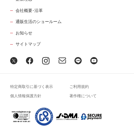
立ちました
33
第
回
会社概要･沿革
髙橋秀実さん【前編】
６月12日公開
通販生活のショールーム
認知症の父と向き合うために哲学が役に
お知らせ
立ちました
34
第
回
サイトマップ
髙橋秀実さん【後編】
６月19日公開
謎が多すぎる両親を遠距離でお世話と見
送りを
35
第
回
姫野カオルコさん【前編】
特定商取引に基づく表示
ご利用規約
７月17日公開
個人情報保護方針
著作権について
謎が多すぎる両親を遠距離でお世話と見
送りを
36
第
回
姫野カオルコさん【後編】
７月24日公開