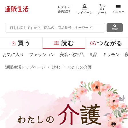
ログイン・
メニ
会員登録
メニュー
マイページ
カート
検索
グ
買う
読む
つながる
ロ
ー
お気に入り
ファッション
美容･化粧品
食品
キッチン
バ
ル
通販生活トップページ
読む
わたしの介護
メ
ニ
ュ
ー