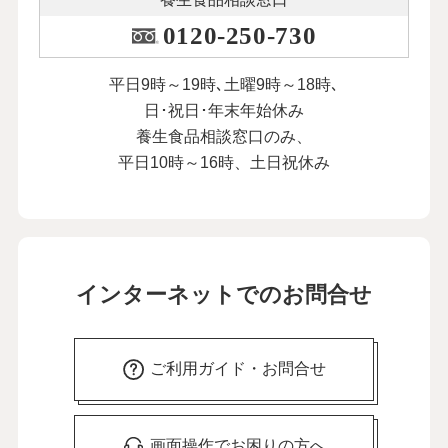
２月10日公開
0120-250-730
本人が納得してくれることを大切に。父
と母のダブル介護を乗り越えて
平日9時～19時､土曜9時～18時､
26
第
回
荻野アンナさん【後編】
日･祝日･年末年始休み
２月17日公開
養生食品相談窓口のみ、
平日10時～16時、土日祝休み
この先を考えれば不安も。まず「今日、
明日」で考えています
27
第
回
にしおかすみこさん【前編】
３月13日公開
この先を考えれば不安も。まず「今日、
インターネットでのお問合せ
明日」で考えています
28
第
回
にしおかすみこさん【後編】
３月20日公開
ご利用ガイド・お問合せ
介護のストレスは外に吐き出して解消。
「言いふらし介護」をおすすめします
29
第
回
画面操作でお困りの方へ