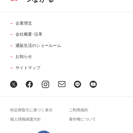
入江喜和さん【後編】
５月22日公開
認知症の父と向き合うために哲学が役に
企業理念
立ちました
33
第
回
会社概要･沿革
髙橋秀実さん【前編】
６月12日公開
通販生活のショールーム
認知症の父と向き合うために哲学が役に
お知らせ
立ちました
34
第
回
サイトマップ
髙橋秀実さん【後編】
６月19日公開
謎が多すぎる両親を遠距離でお世話と見
送りを
35
第
回
姫野カオルコさん【前編】
特定商取引に基づく表示
ご利用規約
７月17日公開
個人情報保護方針
著作権について
謎が多すぎる両親を遠距離でお世話と見