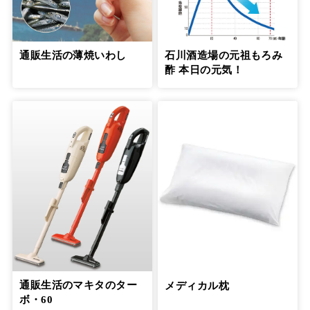
元気なうちに延命治療について希望を聞
いておくべきです
10
第
回
盛田隆二さん【後編】
通販生活の薄焼いわし
石川酒造場の元祖もろみ
５月29日公開
酢 本日の元気！
「介護はプロとシェアして」という言葉
で、罪悪感から解放された
11
第
回
信友直子さん【前編】
６月21日公開
「介護はプロとシェアして」という言葉
で、罪悪感から解放された
12
第
回
信友直子さん【後編】
６月28日公開
一人で抱え込まないようにして介護う
つ、介護後うつの予防を
13
通販生活のマキタのター
メディカル枕
第
回
安藤和津さん【前編】
ボ・60