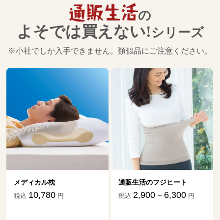
山口恵以子さん【前編】
の
９月26日公開
よそでは買えない!
シリーズ
絶対に一人で抱え込まず専門家の輪の中
で介護を
※小社でしか入手できません。類似品にご注意ください。
18
第
回
山口恵以子さん【後編】
10月２日公開
介護の日々を文章にすることで、辛い気
持ちも救われました
19
第
回
伊藤比呂美さん【前編】
11月５日公開
介護の日々を文章にすることで、辛い気
持ちも救われました
20
第
回
伊藤比呂美さん【後編】
通販生活のフジヒート
ダニ捕りマット「
11月11日公開
祖だ」
2,900－6,300
円
税込
円
1,870－17
税込
母に手を上げてしまったとき、自宅介護