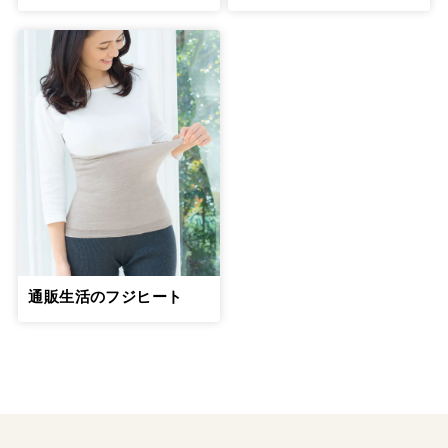
７月19日公開
一人で抱え込まないようにして介護う
つ、介護後うつの予防を
14
第
回
安藤和津さん【後編】
７月26日公開
親子の関係が逆転する「交差地点」をう
まく乗り越えるのが大切
15
第
回
綾戸智恵さん【前編】
８月23日公開
親子の関係が逆転する「交差地点」をう
通販生活のフジヒート
まく乗り越えるのが大切
16
第
回
綾戸智恵さん【後編】
８月29日公開
絶対に一人で抱え込まず専門家の輪の中
で介護を
17
第
回