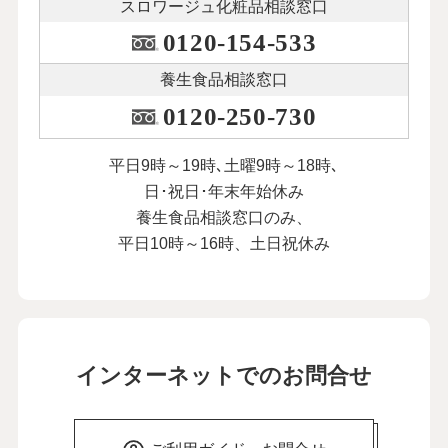
スロワージュ化粧品
相談窓口
本人が納得してくれることを大切に。父
と母のダブル介護を乗り越えて
0120-154-533
25
第
回
荻野アンナさん【前編】
養生食品相談窓口
２月10日公開
0120-250-730
本人が納得してくれることを大切に。父
と母のダブル介護を乗り越えて
平日9時～19時､土曜9時～18時､
26
第
回
荻野アンナさん【後編】
日･祝日･年末年始休み
２月17日公開
養生食品相談窓口のみ、
平日10時～16時、土日祝休み
この先を考えれば不安も。まず「今日、
明日」で考えています
27
第
回
にしおかすみこさん【前編】
３月13日公開
この先を考えれば不安も。まず「今日、
インターネットでのお問合せ
明日」で考えています
28
第
回
にしおかすみこさん【後編】
３月20日公開