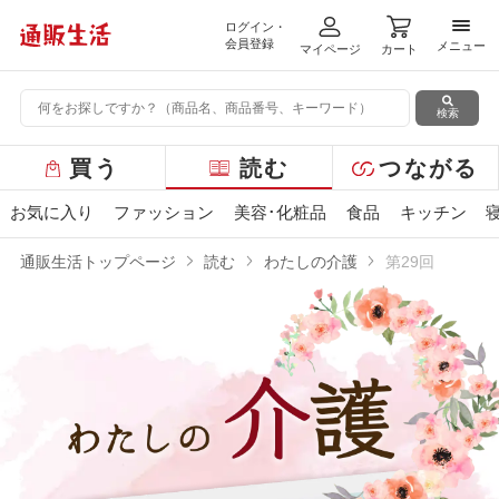
ログイン・
メニ
会員登録
メニュー
マイページ
カート
検索
グ
買う
読む
つながる
ロ
ー
お気に入り
ファッション
美容･化粧品
食品
キッチン
バ
ル
通販生活トップページ
読む
わたしの介護
第29回
メ
ニ
ュ
ー