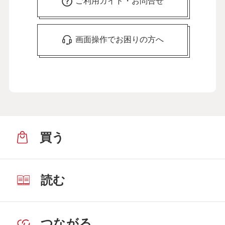
ご利用ガイド・お問合せ
介護のストレスは外に吐き出して解消。
「言いふらし介護」をおすすめします
29
第
回
画面操作でお困りの方へ
新田恵利さん【前編】
４月11日公開
介護のストレスは外に吐き出して解消。
「言いふらし介護」をおすすめします
30
第
回
新田恵利さん【後編】
４月17日公開
買う
介護には客観的な視点が重要。いいケア
マネさんに出会えました
31
第
回
入江喜和さん【前編】
５月15日公開
読む
介護には客観的な視点が重要。いいケア
マネさんに出会えました
32
第
回
つながる