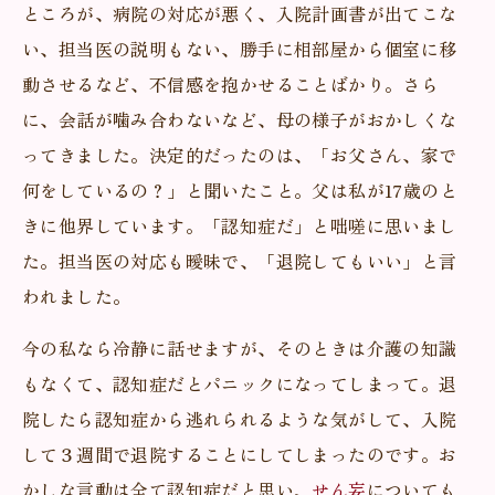
ところが、病院の対応が悪く、入院計画書が出てこな
い、担当医の説明もない、勝手に相部屋から個室に移
動させるなど、不信感を抱かせることばかり。さら
に、会話が噛み合わないなど、母の様子がおかしくな
ってきました。決定的だったのは、「お父さん、家で
何をしているの？」と聞いたこと。父は私が17歳のと
きに他界しています。「認知症だ」と咄嗟に思いまし
た。担当医の対応も曖昧で、「退院してもいい」と言
われました。
今の私なら冷静に話せますが、そのときは介護の知識
もなくて、認知症だとパニックになってしまって。退
院したら認知症から逃れられるような気がして、入院
して３週間で退院することにしてしまったのです。お
かしな言動は全て認知症だと思い、
せん妄
についても