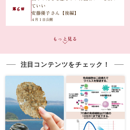
ていい
６
第
回
安藤優子さん【後編】
４月１日公開
無理のない役割分担で『きょうだいチー
もっと見る
ム介護』を実践
７
第
回
岸本葉子さん【前編】
４月15日公開
注目コンテンツをチェック！
無理のない役割分担で『きょうだいチー
ム介護』を実践
８
第
回
岸本葉子さん【後編】
４月22日公開
元気なうちに延命治療について希望を聞
いておくべきです
９
第
回
盛田隆二さん【前編】
５月21日公開