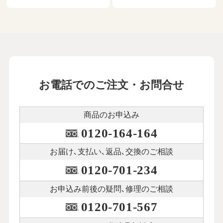
を諦める決心がついた
21
第
回
松浦晋也さん【前編】
12月３日公開
母に手を上げてしまったとき、自宅介護
を諦める決心がついた
22
第
回
松浦晋也さん【後編】
お電話でのご注文・お問合せ
12月12日公開
介護に振り回された７年間は自分の老後
商品のお申込み
を考えるきっかけに
23
第
回
0120-164-164
秋川リサさん【前編】
１月15日公開
お届け､支払い､
返品､交換のご相談
0120-701-234
介護に振り回された７年間は自分の老後
を考えるきっかけに
24
第
回
お申込み前後の
疑問､修理のご相談
秋川リサさん【後編】
0120-701-567
１月23日公開