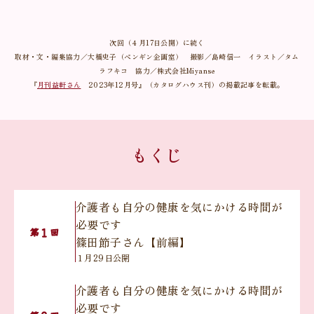
次回（４月17日公開）に続く
取材・文・編集協力／大橋史子（ペンギン企画室） 撮影／島崎信一 イラスト／タム
ラフキコ 協力／株式会社Miyanse
『
月刊益軒さん
2023年12月号』（カタログハウス刊）の掲載記事を転載。
もくじ
介護者も自分の健康を気にかける時間が
必要です
１
第
回
篠田節子さん【前編】
１月29日公開
介護者も自分の健康を気にかける時間が
必要です