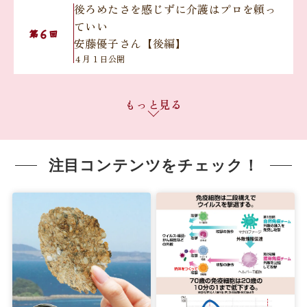
後ろめたさを感じずに介護はプロを頼っ
ていい
６
第
回
安藤優子さん【後編】
４月１日公開
無理のない役割分担で『きょうだいチー
もっと見る
ム介護』を実践
７
第
回
岸本葉子さん【前編】
４月15日公開
注目コンテンツをチェック！
無理のない役割分担で『きょうだいチー
ム介護』を実践
８
第
回
岸本葉子さん【後編】
４月22日公開
元気なうちに延命治療について希望を聞
いておくべきです
９
第
回
盛田隆二さん【前編】
５月21日公開