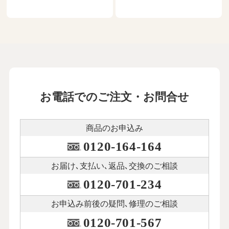
母に手を上げてしまったとき、自宅介護
を諦める決心がついた
21
第
回
松浦晋也さん【前編】
12月３日公開
母に手を上げてしまったとき、自宅介護
を諦める決心がついた
22
第
回
松浦晋也さん【後編】
お電話でのご注文・お問合せ
12月12日公開
介護に振り回された７年間は自分の老後
商品のお申込み
を考えるきっかけに
23
第
回
0120-164-164
秋川リサさん【前編】
１月15日公開
お届け､支払い､
返品､交換のご相談
0120-701-234
介護に振り回された７年間は自分の老後
を考えるきっかけに
24
第
回
お申込み前後の
疑問､修理のご相談
秋川リサさん【後編】
0120-701-567
１月23日公開