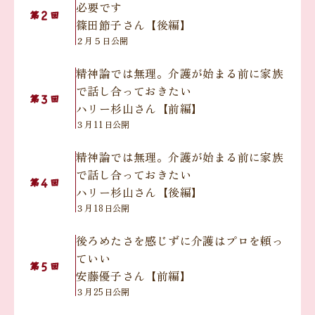
必要です
２
第
回
篠田節子さん【後編】
２月５日公開
精神論では無理。介護が始まる前に家族
で話し合っておきたい
３
第
回
ハリー杉山さん【前編】
３月11日公開
精神論では無理。介護が始まる前に家族
で話し合っておきたい
４
第
回
ハリー杉山さん【後編】
３月18日公開
後ろめたさを感じずに介護はプロを頼っ
ていい
５
第
回
安藤優子さん【前編】
３月25日公開