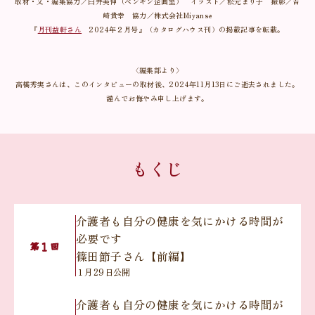
取材・文・編集協力／臼井美伸（ペンギン企画室） イラスト／松元まり子 撮影／吉
崎貴幸 協力／株式会社Miyanse
『
月刊益軒さん
2024年２月号』（カタログハウス刊）の掲載記事を転載。
〈編集部より〉
髙橋秀実さんは、このインタビューの取材後、2024年11月13日にご逝去されました。
謹んでお悔やみ申し上げます。
もくじ
介護者も自分の健康を気にかける時間が
必要です
１
第
回
篠田節子さん【前編】
１月29日公開
介護者も自分の健康を気にかける時間が