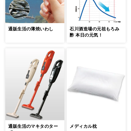
元気なうちに延命治療について希望を聞
いておくべきです
10
第
回
盛田隆二さん【後編】
通販生活の薄焼いわし
石川酒造場の元祖もろみ
５月29日公開
酢 本日の元気！
「介護はプロとシェアして」という言葉
で、罪悪感から解放された
11
第
回
信友直子さん【前編】
６月21日公開
「介護はプロとシェアして」という言葉
で、罪悪感から解放された
12
第
回
信友直子さん【後編】
６月28日公開
一人で抱え込まないようにして介護う
つ、介護後うつの予防を
13
通販生活のマキタのター
メディカル枕
第
回