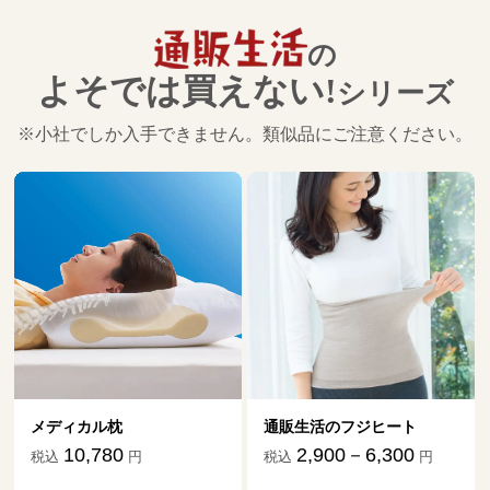
で介護を
17
第
回
山口恵以子さん【前編】
の
９月26日公開
よそでは買えない!
シリーズ
絶対に一人で抱え込まず専門家の輪の中
で介護を
※小社でしか入手できません。類似品にご注意ください。
18
第
回
山口恵以子さん【後編】
10月２日公開
介護の日々を文章にすることで、辛い気
持ちも救われました
19
第
回
伊藤比呂美さん【前編】
11月５日公開
介護の日々を文章にすることで、辛い気
持ちも救われました
20
第
回
伊藤比呂美さん【後編】
メディカル枕
通販生活のフジヒート
11月11日公開
10,780
2,900－6,300
税込
円
税込
円