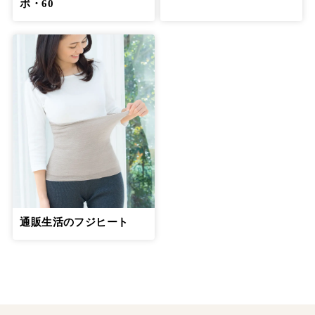
安藤和津さん【前編】
ボ・60
７月19日公開
一人で抱え込まないようにして介護う
つ、介護後うつの予防を
14
第
回
安藤和津さん【後編】
７月26日公開
親子の関係が逆転する「交差地点」をう
まく乗り越えるのが大切
15
第
回
綾戸智恵さん【前編】
８月23日公開
親子の関係が逆転する「交差地点」をう
通販生活のフジヒート
まく乗り越えるのが大切
16
第
回
綾戸智恵さん【後編】
８月29日公開
絶対に一人で抱え込まず専門家の輪の中