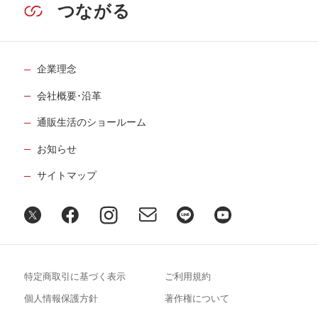
32
第
回
つながる
入江喜和さん【後編】
５月22日公開
認知症の父と向き合うために哲学が役に
企業理念
立ちました
33
第
回
会社概要･沿革
髙橋秀実さん【前編】
６月12日公開
通販生活のショールーム
認知症の父と向き合うために哲学が役に
お知らせ
立ちました
34
第
回
サイトマップ
髙橋秀実さん【後編】
６月19日公開
謎が多すぎる両親を遠距離でお世話と見
送りを
35
第
回
姫野カオルコさん【前編】
特定商取引に基づく表示
ご利用規約
７月17日公開
個人情報保護方針
著作権について
謎が多すぎる両親を遠距離でお世話と見