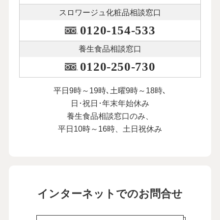
スロワージュ化粧品
相談窓口
本人が納得してくれることを大切に。父
と母のダブル介護を乗り越えて
0120-154-533
25
第
回
荻野アンナさん【前編】
養生食品相談窓口
２月10日公開
0120-250-730
本人が納得してくれることを大切に。父
と母のダブル介護を乗り越えて
平日9時～19時､土曜9時～18時､
26
第
回
荻野アンナさん【後編】
日･祝日･年末年始休み
２月17日公開
養生食品相談窓口のみ、
平日10時～16時、土日祝休み
この先を考えれば不安も。まず「今日、
明日」で考えています
27
第
回
にしおかすみこさん【前編】
３月13日公開
この先を考えれば不安も。まず「今日、
インターネットでのお問合せ
明日」で考えています
28
第
回
にしおかすみこさん【後編】