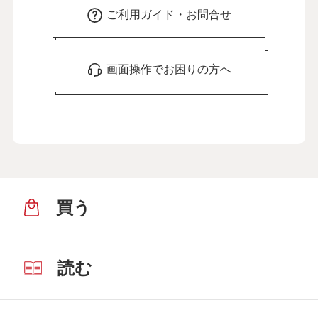
３月20日公開
ご利用ガイド・お問合せ
介護のストレスは外に吐き出して解消。
「言いふらし介護」をおすすめします
29
第
回
画面操作でお困りの方へ
新田恵利さん【前編】
４月11日公開
介護のストレスは外に吐き出して解消。
「言いふらし介護」をおすすめします
30
第
回
新田恵利さん【後編】
４月17日公開
買う
介護には客観的な視点が重要。いいケア
マネさんに出会えました
31
第
回
入江喜和さん【前編】
５月15日公開
読む
介護には客観的な視点が重要。いいケア
マネさんに出会えました