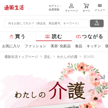
ログイン・
メニ
会員登録
メニュー
マイページ
カート
検索
グ
買う
読む
つながる
ロ
ー
お気に入り
ファッション
美容･化粧品
食品
キッチン
バ
ル
通販生活トップページ
読む
わたしの介護
第34回
メ
ニ
ュ
ー