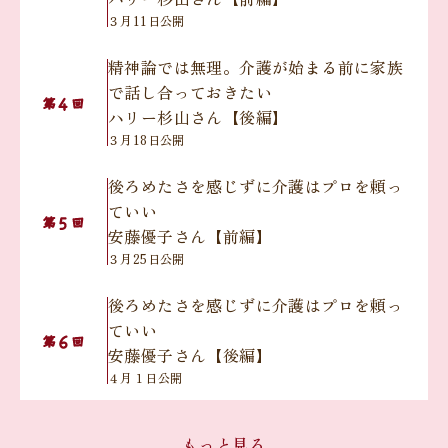
３月11日公開
精神論では無理。介護が始まる前に家族
で話し合っておきたい
４
第
回
ハリー杉山さん【後編】
３月18日公開
後ろめたさを感じずに介護はプロを頼っ
ていい
５
第
回
安藤優子さん【前編】
３月25日公開
後ろめたさを感じずに介護はプロを頼っ
ていい
６
第
回
安藤優子さん【後編】
４月１日公開
無理のない役割分担で『きょうだいチー
もっと見る