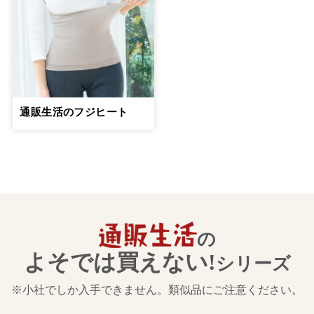
親子の関係が逆転する「交差地点」をう
まく乗り越えるのが大切
15
第
回
綾戸智恵さん【前編】
８月23日公開
親子の関係が逆転する「交差地点」をう
通販生活のフジヒート
まく乗り越えるのが大切
16
第
回
綾戸智恵さん【後編】
８月29日公開
絶対に一人で抱え込まず専門家の輪の中
で介護を
17
第
回
山口恵以子さん【前編】
の
９月26日公開
よそでは買えない!
シリーズ
絶対に一人で抱え込まず専門家の輪の中
で介護を
※小社でしか入手できません。類似品にご注意ください。
18
第
回
山口恵以子さん【後編】