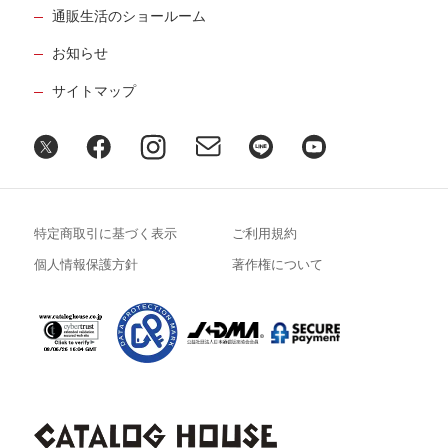
６月12日公開
通販生活のショールーム
認知症の父と向き合うために哲学が役に
お知らせ
立ちました
34
第
回
サイトマップ
髙橋秀実さん【後編】
６月19日公開
謎が多すぎる両親を遠距離でお世話と見
送りを
35
第
回
姫野カオルコさん【前編】
特定商取引に基づく表示
ご利用規約
７月17日公開
個人情報保護方針
著作権について
謎が多すぎる両親を遠距離でお世話と見
送りを
36
第
回
姫野カオルコさん【後編】
７月24日公開