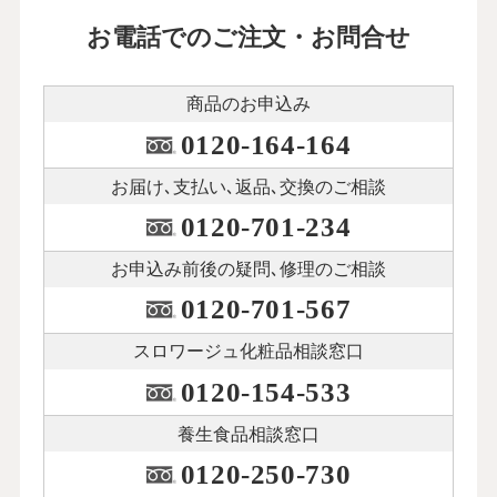
22
第
回
松浦晋也さん【後編】
お電話でのご注文・お問合せ
12月12日公開
介護に振り回された７年間は自分の老後
商品のお申込み
を考えるきっかけに
23
第
回
0120-164-164
秋川リサさん【前編】
１月15日公開
お届け､支払い､
返品､交換のご相談
0120-701-234
介護に振り回された７年間は自分の老後
を考えるきっかけに
24
第
回
お申込み前後の
疑問､修理のご相談
秋川リサさん【後編】
0120-701-567
１月23日公開
スロワージュ化粧品
相談窓口
本人が納得してくれることを大切に。父
と母のダブル介護を乗り越えて
0120-154-533
25
第
回
荻野アンナさん【前編】
養生食品相談窓口
２月10日公開
0120-250-730
本人が納得してくれることを大切に。父