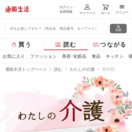
ログイン・
メニ
会員登録
メニュー
マイページ
カート
検索
グ
買う
読む
つながる
ロ
ー
お気に入り
ファッション
美容･化粧品
食品
キッチン
バ
ル
通販生活トップページ
読む
わたしの介護
第30回
メ
ニ
ュ
ー