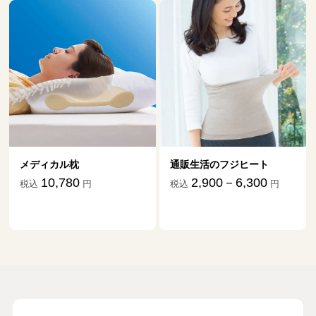
10月２日公開
介護の日々を文章にすることで、辛い気
持ちも救われました
19
第
回
伊藤比呂美さん【前編】
11月５日公開
介護の日々を文章にすることで、辛い気
持ちも救われました
20
第
回
伊藤比呂美さん【後編】
通販生活のフジヒート
ダニ捕りマット「
11月11日公開
祖だ」
2,900－6,300
税込
円
1,870－17,
税込
母に手を上げてしまったとき、自宅介護
を諦める決心がついた
21
第
回
松浦晋也さん【前編】
12月３日公開
母に手を上げてしまったとき、自宅介護
を諦める決心がついた