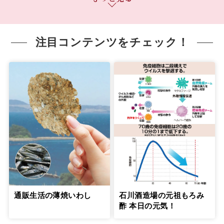
ム介護』を実践
７
第
回
岸本葉子さん【前編】
４月15日公開
注目コンテンツをチェック！
無理のない役割分担で『きょうだいチー
ム介護』を実践
８
第
回
岸本葉子さん【後編】
４月22日公開
元気なうちに延命治療について希望を聞
いておくべきです
９
第
回
盛田隆二さん【前編】
５月21日公開
元気なうちに延命治療について希望を聞
いておくべきです
10
第
回
盛田隆二さん【後編】
通販生活の薄焼いわし
石川酒造場の元祖もろみ
５月29日公開
酢 本日の元気！