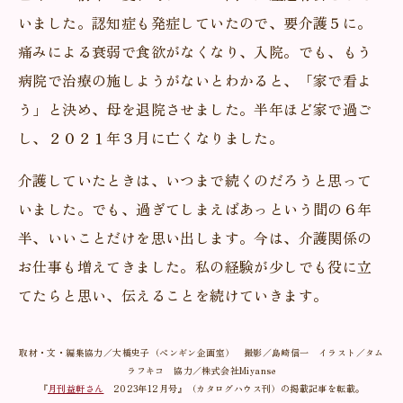
いました。認知症も発症していたので、要介護５に。
痛みによる衰弱で食欲がなくなり、入院。でも、もう
病院で治療の施しようがないとわかると、「家で看よ
う」と決め、母を退院させました。半年ほど家で過ご
し、２０２１年３月に亡くなりました。
介護していたときは、いつまで続くのだろうと思って
いました。でも、過ぎてしまえばあっという間の６年
半、いいことだけを思い出します。今は、介護関係の
お仕事も増えてきました。私の経験が少しでも役に立
てたらと思い、伝えることを続けていきます。
取材・文・編集協力／大橋史子（ペンギン企画室） 撮影／島崎信一 イラスト／タム
ラフキコ 協力／株式会社Miyanse
『
月刊益軒さん
2023年12月号』（カタログハウス刊）の掲載記事を転載。