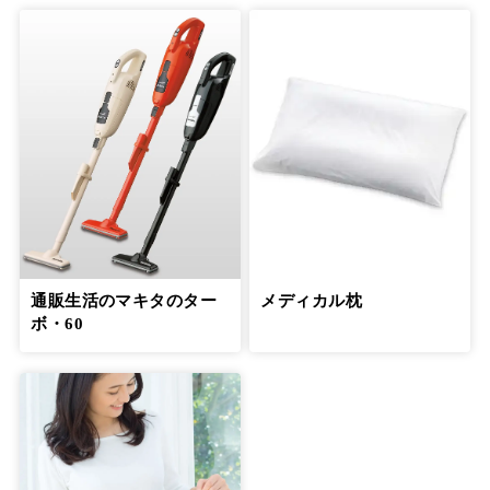
「介護はプロとシェアして」という言葉
で、罪悪感から解放された
11
第
回
信友直子さん【前編】
６月21日公開
「介護はプロとシェアして」という言葉
で、罪悪感から解放された
12
第
回
信友直子さん【後編】
６月28日公開
一人で抱え込まないようにして介護う
つ、介護後うつの予防を
13
通販生活のマキタのター
メディカル枕
第
回
安藤和津さん【前編】
ボ・60
７月19日公開
一人で抱え込まないようにして介護う
つ、介護後うつの予防を
14
第
回
安藤和津さん【後編】
７月26日公開