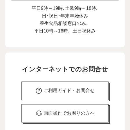
と母のダブル介護を乗り越えて
平日9時～19時､土曜9時～18時､
26
第
回
荻野アンナさん【後編】
日･祝日･年末年始休み
２月17日公開
養生食品相談窓口のみ、
平日10時～16時、土日祝休み
この先を考えれば不安も。まず「今日、
明日」で考えています
27
第
回
にしおかすみこさん【前編】
３月13日公開
この先を考えれば不安も。まず「今日、
インターネットでのお問合せ
明日」で考えています
28
第
回
にしおかすみこさん【後編】
３月20日公開
ご利用ガイド・お問合せ
介護のストレスは外に吐き出して解消。
「言いふらし介護」をおすすめします
29
第
回
画面操作でお困りの方へ
新田恵利さん【前編】
４月11日公開