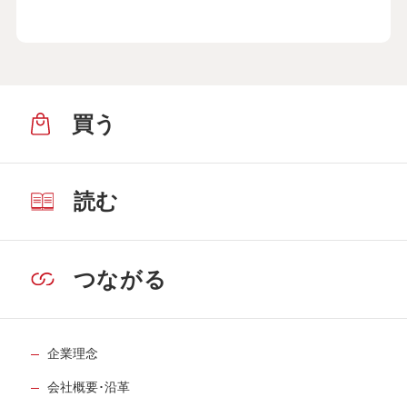
介護のストレスは外に吐き出して解消。
「言いふらし介護」をおすすめします
30
第
回
新田恵利さん【後編】
４月17日公開
買う
介護には客観的な視点が重要。いいケア
マネさんに出会えました
31
第
回
入江喜和さん【前編】
５月15日公開
読む
介護には客観的な視点が重要。いいケア
マネさんに出会えました
32
第
回
つながる
入江喜和さん【後編】
５月22日公開
認知症の父と向き合うために哲学が役に
企業理念
立ちました
33
第
回
会社概要･沿革
髙橋秀実さん【前編】