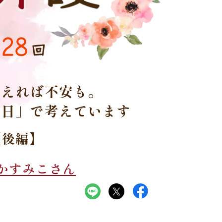
28
回
考えれば不安も。
明日」で考えています
【後編】
かすみこさん