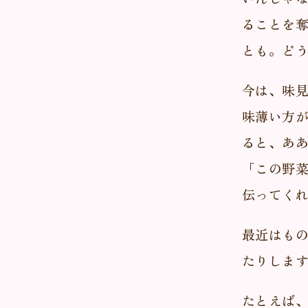
ることを
とも。ど
今は、味
味薄い方
ると、あ
「この野
伝ってく
最近はもの
たりしま
たとえば