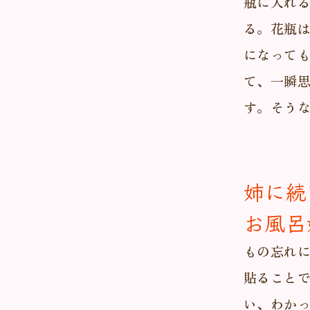
瓶に入れ
る。花瓶
になって
て、一瞬
す。そう
姉に続
お風呂
もの忘れ
貼ること
い、わか