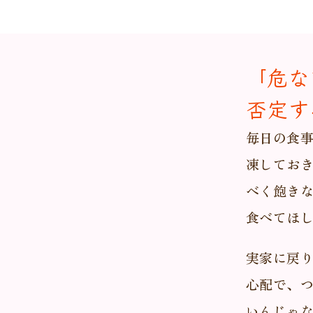
「危な
否定す
毎日の食
凍してお
べく飽き
食べてほ
実家に戻
心配で、
いんじゃ