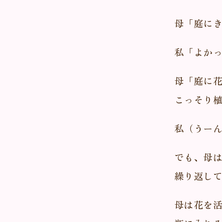
母「庭に
私「よか
母「庭に
こっそり
私（うー
でも、母
繰り返し
母は花を