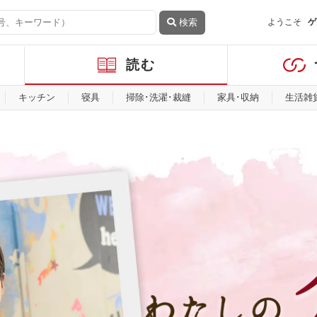
検索
ようこそ
ゲ
読む
キッチン
寝具
掃除･洗濯･裁縫
家具･収納
生活雑