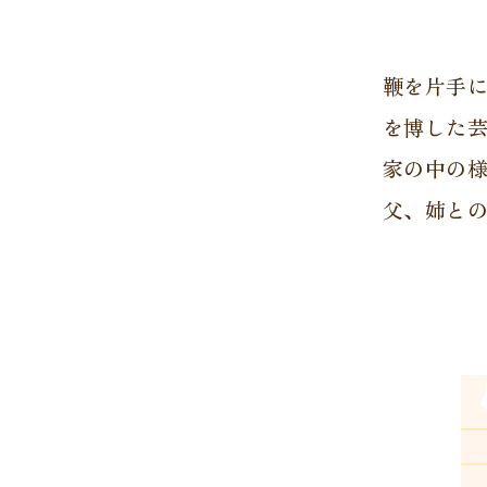
鞭を片手
を博した
家の中の様
父、姉と