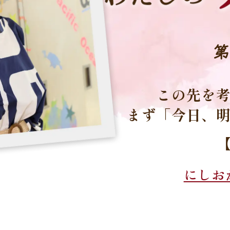
第
この先を
まず「今日、
にしお