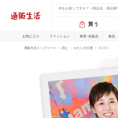
グ
買う
ロ
ー
バ
お気に入り
ファッション
美容･化粧品
食品
ル
メ
通販生活トップページ
読む
わたしの介護
第28回
ニ
ュ
ー