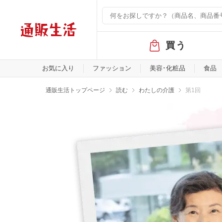
グ
買う
ロ
ー
バ
お気に入り
ファッション
美容･化粧品
食品
ル
メ
通販生活トップページ
読む
わたしの介護
第1回
ニ
ュ
ー