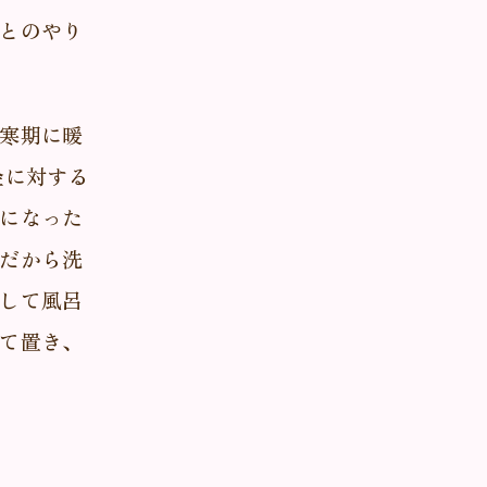
とのやり
寒期に暖
金に対する
になった
だから洗
して風呂
て置き、