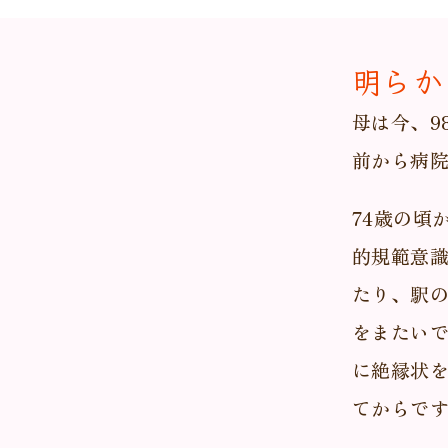
明らか
母は今、9
前から病
74歳の頃
的規範意
たり、駅
をまたい
に絶縁状を
てからで