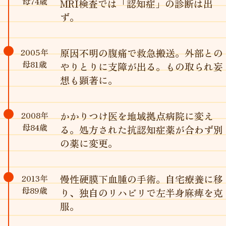
母74歳
MRI検査では「認知症」の診断は出
ず。
2005年
原因不明の腹痛で救急搬送。外部との
母81歳
やりとりに支障が出る。もの取られ妄
想も顕著に。
2008年
かかりつけ医を地域拠点病院に変え
母84歳
る。処方された抗認知症薬が合わず別
の薬に変更。
2013年
慢性硬膜下血腫の手術。自宅療養に移
母89歳
り、独自のリハビリで左半身麻痺を克
服。