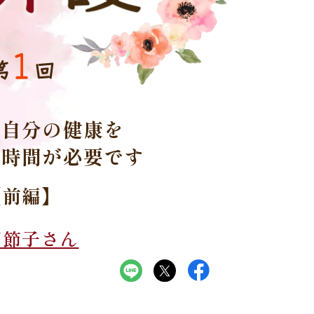
1
第
回
も自分の健康を
る時間が必要です
【前編】
田節子さん