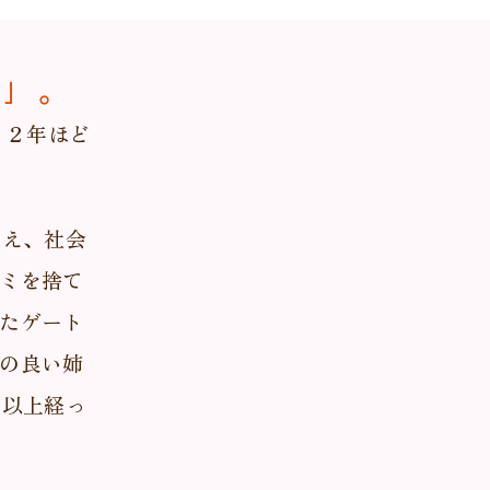
い」。
、２年ほど
越え、社会
ミを捨て
たゲート
の良い姉
年以上経っ