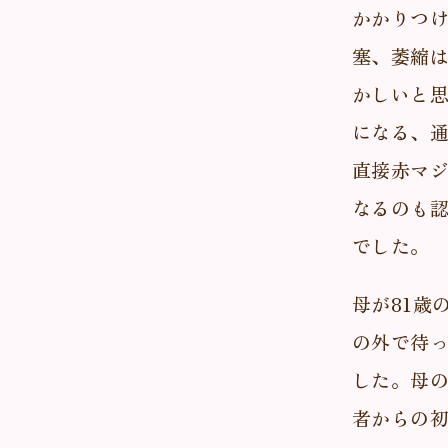
かかりつけ
塞、萎縮
かしいと
になる、
直接赤マ
なるのも
でした。
母が81歳
の外で待
した。母
者からの