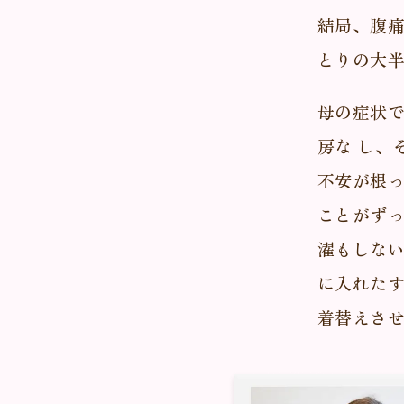
結局、腹
とりの大
母の症状
房な し、
不安が根
ことがず
濯もしな
に入れた
着替えさ