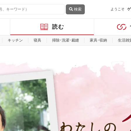
検索
ようこそ
ゲ
読む
キッチン
寝具
掃除･洗濯･裁縫
家具･収納
生活雑