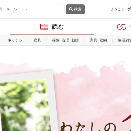
検索
ようこそ
ゲ
読む
キッチン
寝具
掃除･洗濯･裁縫
家具･収納
生活雑