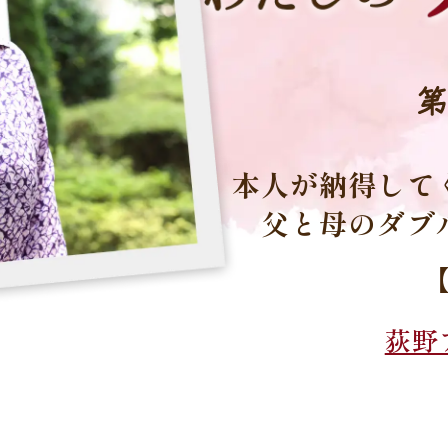
第
本人が納得して
父と母のダブ
荻野