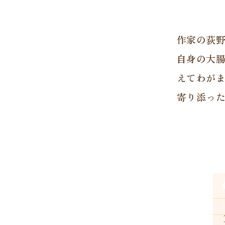
作家の荻野
自身の大
えてわが
寄り添っ