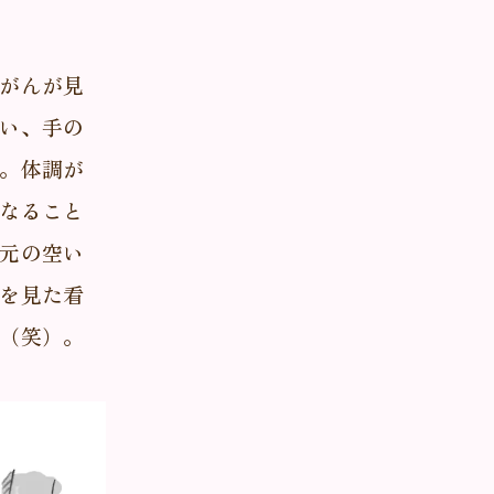
がんが見
い、手の
。体調が
なること
元の空い
を見た看
（笑）。