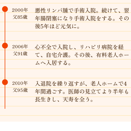
2000年
悪性リンパ腫で手術入院。続けて、翌
父85歳
年腸閉塞になり手術入院をする。その
後5年ほど元気に。
2006年
心不全で入院し、リハビリ病院を経
父91歳
て、自宅介護。その後、有料老人ホー
ムへ入居する。
2010年
入退院を繰り返すが、老人ホームで4
父95歳
年間過ごす。医師の見立てより半年も
長生きし、天寿を全う。