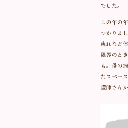
でした。
この年の
つかりま
痺れなど
限界のと
も。母の
たスペー
護師さん