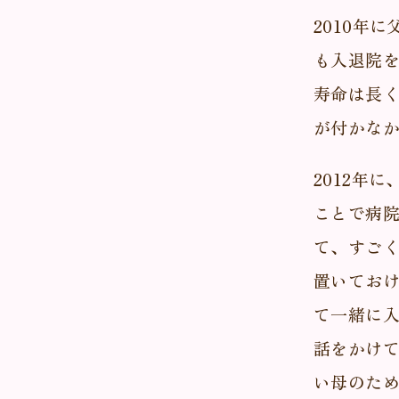
2010年
も入退院
寿命は長
が付かな
2012年
ことで病
て、すごく
置いてお
て一緒に
話をかけ
い母のた