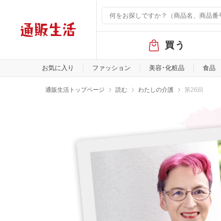
グ
買う
ロ
ー
バ
お気に入り
ファッション
美容･化粧品
食品
ル
メ
通販生活トップページ
読む
わたしの介護
第26回
ニ
ュ
ー