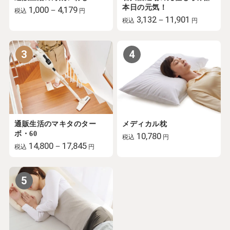
本日の元気！
1,000－4,179
税込
円
3,132－11,901
税込
円
3
4
通販生活のマキタのター
メディカル枕
ボ・60
10,780
税込
円
14,800－17,845
税込
円
5