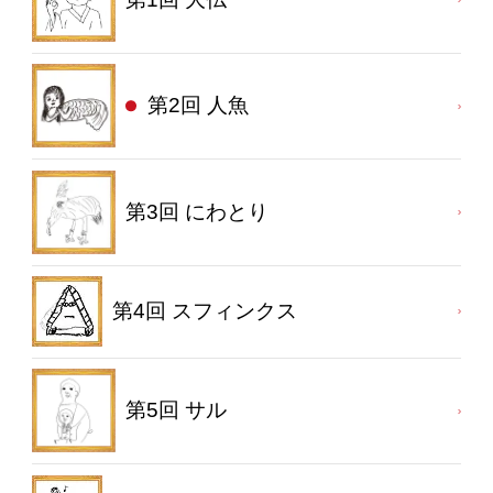
第2回 人魚
第3回 にわとり
第4回 スフィンクス
第5回 サル