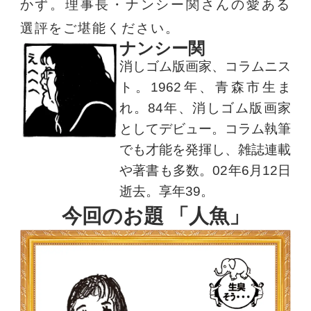
かず。理事長・ナンシー関さんの愛ある
選評をご堪能ください。
ナンシー関
消しゴム版画家、コラムニス
ト。1962年、青森市生ま
れ。84年、消しゴム版画家
としてデビュー。コラム執筆
でも才能を発揮し、雑誌連載
や著書も多数。02年6月12日
逝去。享年39。
今回のお題 「人魚」