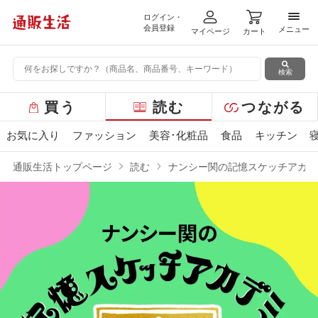
ログイン・
メニ
会員登録
メニュー
マイページ
カート
検索
グ
買う
読む
つながる
ロ
ー
お気に入り
ファッション
美容･化粧品
食品
キッチン
バ
ル
通販生活トップページ
読む
ナンシー関の記憶スケッチアカデ
メ
ニ
ュ
ー