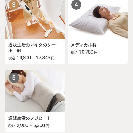
3
4
通販生活のマキタのター
メディカル枕
ボ・60
10,780
税込
円
14,800－17,845
税込
円
5
通販生活のフジヒート
2,900－6,300
税込
円