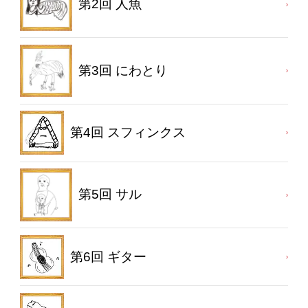
第2回 人魚
第3回 にわとり
第4回 スフィンクス
第5回 サル
第6回 ギター