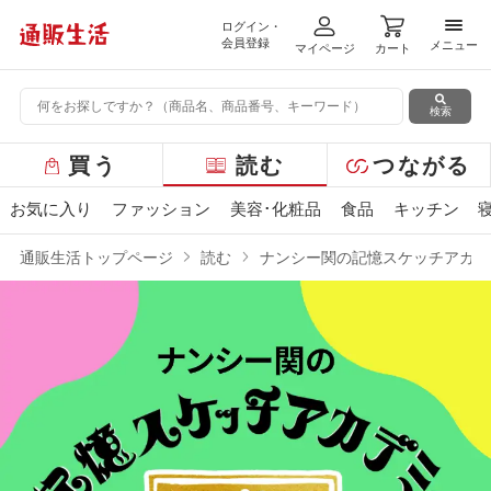
ログイン・
メニ
会員登録
メニュー
マイページ
カート
検索
グ
買う
読む
つながる
ロ
ー
お気に入り
ファッション
美容･化粧品
食品
キッチン
バ
ル
通販生活トップページ
読む
ナンシー関の記憶スケッチアカデ
メ
ニ
ュ
ー