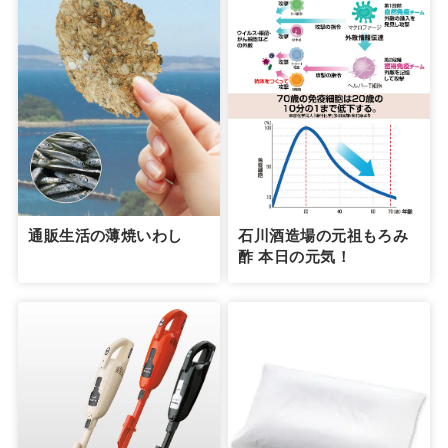
通販生活の薄焼いわし
石川酒造場の元祖もろみ
酢 本日の元気！