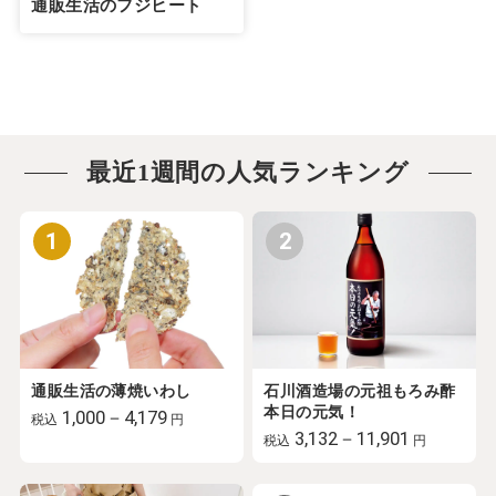
通販生活のフジヒート
最近1週間の人気ランキング
1
2
通販生活の薄焼いわし
石川酒造場の元祖もろみ酢
本日の元気！
1,000－4,179
税込
円
3,132－11,901
税込
円