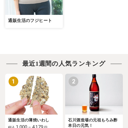
通販生活のフジヒート
最近1週間の人気ランキング
1
2
通販生活の薄焼いわし
石川酒造場の元祖もろみ酢
本日の元気！
1,000－4,179
税込
円