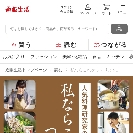
ログイン・
メニ
会員登録
メニュー
マイページ
カート
検索
グ
買う
読む
つながる
ロ
ー
お気に入り
ファッション
美容･化粧品
食品
キッチン
バ
ル
通販生活トップページ
読む
私ならこれをつくります。
メ
ニ
ュ
ー