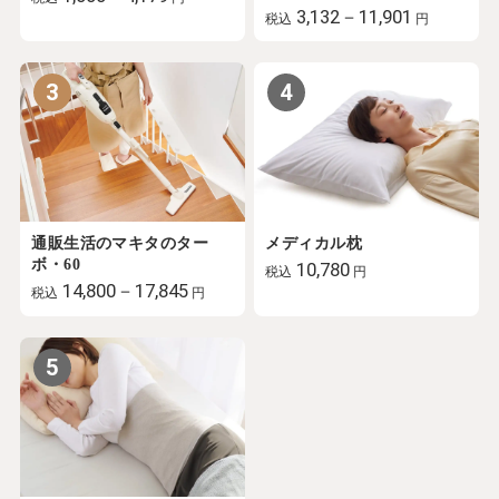
3,132－11,901
税込
円
3
4
通販生活のマキタのター
メディカル枕
ボ・60
10,780
税込
円
14,800－17,845
税込
円
5