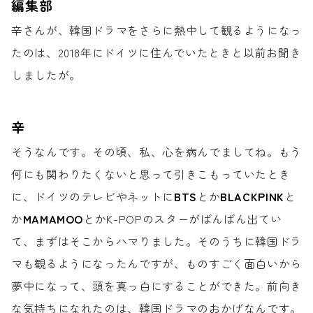
編集部
辛さんが、韓国ドラマを
さらに熱中して観るようになっ
たのは、
2018年にドイツに住んでいたときと
以前お聞き
しましたが。
辛
そうなんです。
その頃、私、心を病んでましてね。
もう
何にも関わりたくないと思って
引きこもっていたとき
に、
ドイツのテレビやネットに
BTS
とか
BLACKPINK
と
か
MAMAMOO
とかK-POPのスターが
ばんばん出てい
て、
まずはそこからハマりました。
そのうちに韓国ドラ
マも
観るようになったんですが、
ものすごく面白いから
夢中になって、
頭を真っ白にすることができた。
前向き
な気持ちになれたのは、
韓国ドラマのおかげなんです。