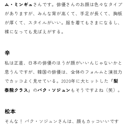
ム・ミンギュ
さんです。
俳優さんのお顔は色々なタイプ
がありますが、
みんな背が高くて、手足が長くて、
胸板
が厚くて、スタイルがいい。
服を着てもさまになるし、
裸になっても見ばえがする。
辛
私は正直、日本の俳優のほうが
顔がいいんじゃないかと
思うんですが、
韓国の俳優は、全体のフォルムと演技力
で
カッコよく見せている。
2020年に大ヒットした『
梨
泰院クラス
』の
パク・ソジュン
もそうですよね（笑）。
松本
そんな！ パク・ソジュンさんは、
顔もカッコいいです