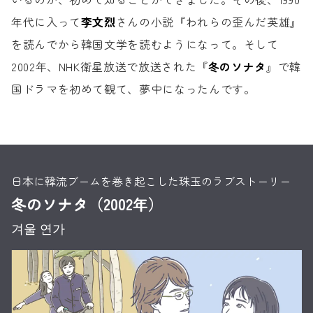
年代に入って
李文烈
さんの小説『われらの歪んだ英雄』
を
読んでから韓国文学を読むようになって。
そして
2002年、NHK衛星放送で放送された
『
冬のソナタ
』で韓
国ドラマを初めて観て、
夢中になったんです。
日本に韓流ブームを巻き起こした珠玉のラブストーリー
冬のソナタ（2002年）
겨울 연가