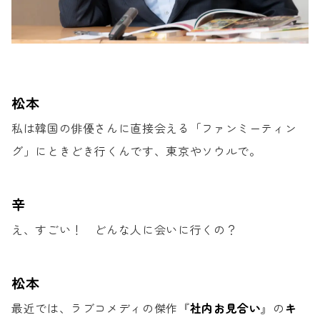
松本
私は韓国の俳優さんに直接会える
「ファンミーティン
グ」に
ときどき行くんです、東京やソウルで。
辛
え、すごい！
どんな人に会いに行くの？
松本
最近では、ラブコメディの傑作
『
社内お見合い
』の
キ