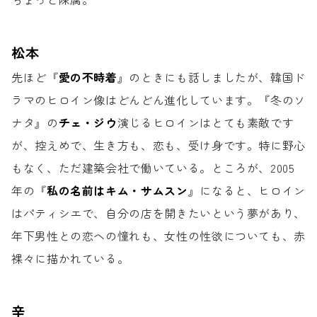
松本
先ほど『
愛の不時着
』のときにも話しましたが、
韓国ド
ラマのヒロイン像はどんどん進化しています。
『冬のソ
ナタ』の
チェ・ジウ
演じるヒロインは
とても素敵です
が、
控えめで、生き方も、恋も、受け身です。
特に野心
もなく、ただ建築会社で働いている。
ところが、2005
年の
『
私の名前はキム・サムスン
』になると、
ヒロイン
はパティシエで、
自分の店を開きたいという夢があり、
年下男性との恋への憧れも、女性の性欲についても、
赤
裸々に描かれている。
辛