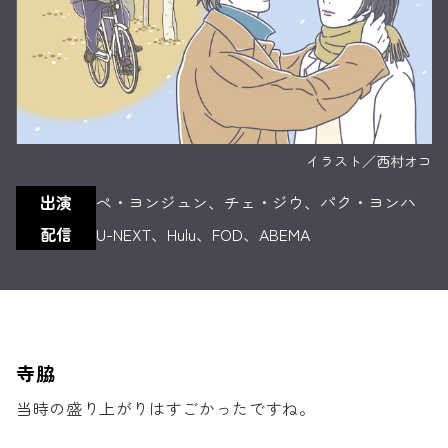
イラスト／西村オコ
出演
ペ・ヨンジュン、チェ・ジウ、パク・ヨンハ
配信
U-NEXT、Hulu、FOD、ABEMA
寺脇
当時の盛り上がりはすごかったですね。