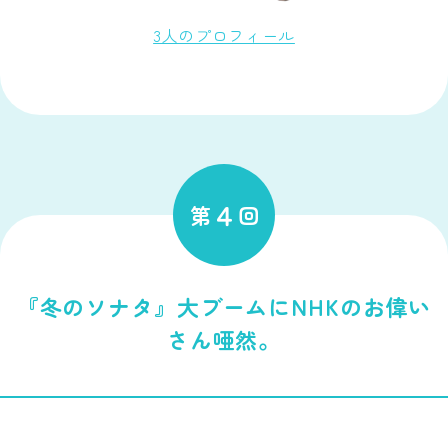
3人のプロフィール
４
第
回
『冬のソナタ』大ブームにNHKのお偉い
さん唖然。