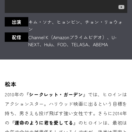
出演
キム・ソナ、ヒョンビン、チョン・リョウォ
ン
配信
Channel K（Amazonプライムビデオ）、U-
NEXT、Hulu、FOD、TELASA、ABEMA
松本
2010年の『
シークレット・ガーデン
』では、
ヒロインは
アクションスター。
ハリウッド映画に出るという目標を
持ち、
男さえも投げ飛ばす強い女性です。
さらに2014年
の
『
運命のように君を愛してる
』のヒロインは、
最初は