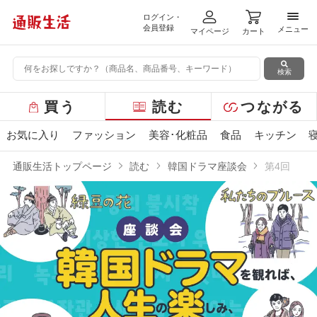
ログイン・
メニ
会員登録
メニュー
マイページ
カート
検索
グ
買う
読む
つながる
ロ
ー
お気に入り
ファッション
美容･化粧品
食品
キッチン
バ
ル
通販生活トップページ
読む
韓国ドラマ座談会
第4回
メ
ニ
ュ
ー