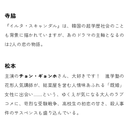
寺脇
『イルタ・スキャンダル』は、
韓国の超学歴社会のこと
も背景に
描かれていますが、
あのドラマの主軸となるの
は
2人の恋の物語。
松本
主演の
チョン・ギョンホ
さん、大好きです！
進学塾の
花形人気講師が、
総菜屋を営む人情味あふれる「既婚」
女性に出会い……
という、ゆくえが気になる大人のラブ
コメに、
苛烈な受験戦争、高校生の初恋の甘さ、
殺人事
件のサスペンスも盛り込んでいる。