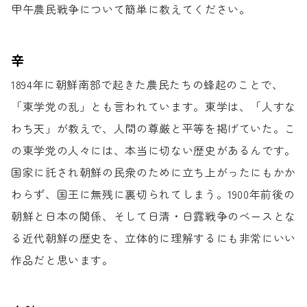
甲午農民戦争について簡単に教えてください。
辛
1894年に朝鮮南部で起きた
農民たちの蜂起のことで、
「東学党の乱」とも言われています。
東学は、「人すな
わち天」が教えで、
人間の尊厳と平等を掲げていた。
こ
の東学党の人々には、
本当に切ない歴史があるんです。
国家に託され朝鮮の民衆のために
立ち上がったにもかか
わらず、
国王に無残に裏切られてしまう。
1900年前後の
朝鮮と日本の関係、
そして日清・日露戦争のベースとな
る
近代朝鮮の歴史を、
立体的に理解するにも
非常にいい
作品だと思います。