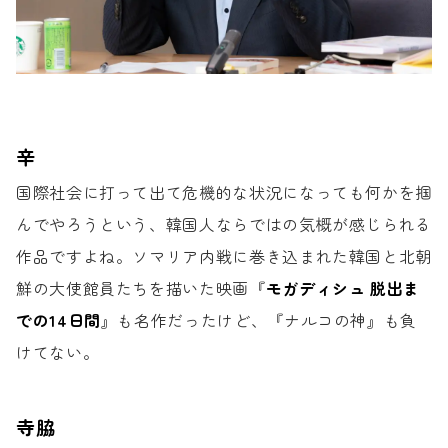
辛
国際社会に打って出て危機的な状況になっても
何かを掴
んでやろうという、
韓国人ならではの気概が感じられる
作品ですよね。
ソマリア内戦に巻き込まれた
韓国と北朝
鮮の大使館員たちを描いた
映画『
モガディシュ 脱出ま
での14日間
』も
名作だったけど、『ナルコの神』も負
けてない。
寺脇