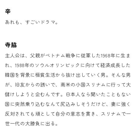
辛
あれも、すごいドラマ。
寺脇
主人公は、
父親がベトナム戦争に従軍した1968年に生ま
れ、
1988年のソウルオリンピックに向けて
経済成長した
韓国を背景に
極貧生活から抜け出していく男。
そんな男
が、旧友からの誘いで、
南米の小国スリナムに行って
大
儲けしようと企むんです。
日本人なら聞いたこともない
国に
突然乗り込むなんて尻込みしそうだけど、
妻に強く
反対されても
頑として自分の意志を貫き、
スリナムで一
世一代の大勝負に出る。