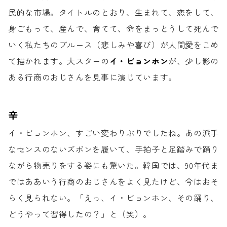
民的な市場。
タイトルのとおり、生まれて、恋をして、
身ごもって、産んで、育てて、
命をまっとうして死んで
いく
私たちのブルース（悲しみや喜び）が
人間愛をこめ
て描かれます。
大スターの
イ・ビョンホン
が、
少し影の
ある行商のおじさんを
見事に演じています。
辛
イ・ビョンホン、
すごい変わりぶりでしたね。
あの派手
なセンスのないズボンを履いて、
手拍子と足踏みで踊り
ながら
物売りをする姿にも驚いた。
韓国では、90年代ま
では
ああいう行商のおじさんをよく見たけど、
今はおそ
らく見られない。
「えっ、イ・ビョンホン、その踊り、
どうやって習得したの？」と（笑）。