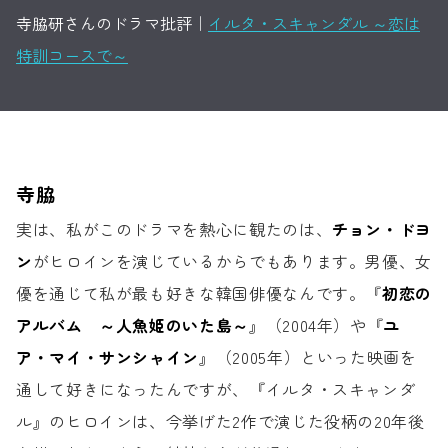
寺脇研さんのドラマ批評｜
イルタ・スキャンダル ～恋は
特訓コースで～
寺脇
実は、私がこのドラマを熱心に観たのは、
チョン・ドヨ
ン
が
ヒロインを演じているからでもあります。
男優、女
優を通じて
私が最も好きな韓国俳優なんです。
『
初恋の
アルバム ～人魚姫のいた島～
』（2004年）や
『
ユ
ア・マイ・サンシャイン
』（2005年）といった
映画を
通して好きになったんですが、
『イルタ・スキャンダ
ル』のヒロインは、
今挙げた2作で演じた役柄の20年後