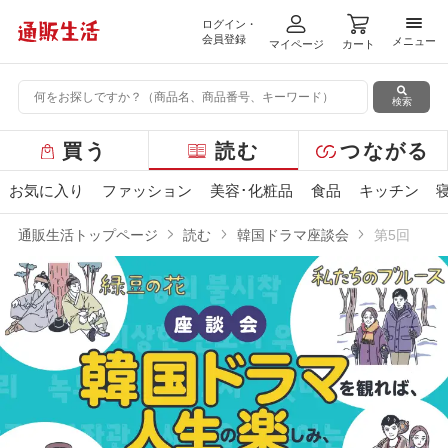
ログイン・
メニ
会員登録
メニュー
マイページ
カート
検索
グ
買う
読む
つながる
ロ
ー
お気に入り
ファッション
美容･化粧品
食品
キッチン
バ
ル
通販生活トップページ
読む
韓国ドラマ座談会
第5回
メ
ニ
ュ
ー