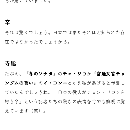
ちが驚いていました。
辛
それは驚くでしょう。
日本ではまだそれほど知られた存
在では
なかったでしょうから。
寺脇
たぶん、『
冬のソナタ
』の
チェ・ジウ
か
『
宮廷女官チャ
ングムの誓い
』の
イ・ヨンエ
とかを
私があげると予測し
ていたんでしょうね。
「日本の役人がチョン・ドヨンを
好き？」
という記者たちの驚きの表情を
今でも鮮明に覚
えています（笑）。