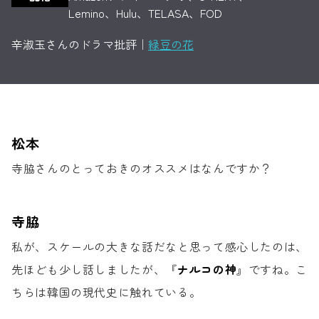
Lemino、Hulu、TELASA、FOD
辛淑玉さんのドラマ批評｜
緑豆の花
松本
寺脇さんの
とっておきのオススメはなんですか？
寺脇
私が、スケールの大きな話だなと
思って感心したのは、
先ほども少し話しましたが、
『
ナルコの神
』ですね。
こ
ちらは韓国の現代史に触れている。