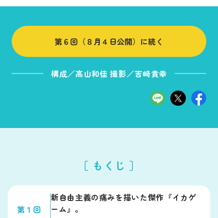
第６回（８月４日公開）に続く
構成／高山和佳 撮影／吉﨑貴幸
［ もくじ ］
新自由主義の痛みを描いた傑作『イカゲ
ーム』。
第１回