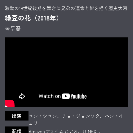
激動の19世紀後期を舞台に兄弟の運命と絆を描く歴史大河
緑豆の花（2018年）
녹두꽃
出演
ユン・シユン、チョ・ジョンソク、ハン・イ
ェリ
配信
Amazonプライムビデオ、U-NEXT、