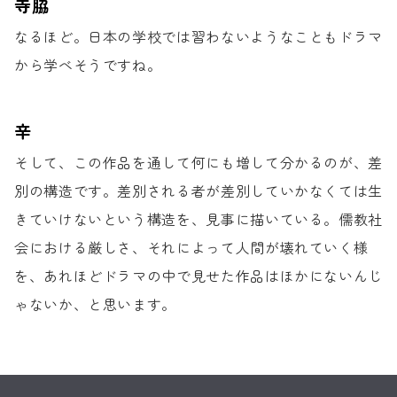
寺脇
なるほど。
日本の学校では習わないようなことも
ドラマ
から学べそうですね。
辛
そして、この作品を通して
何にも増して分かるのが、
差
別の構造です。
差別される者が差別していかなくては
生
きていけないという構造を、
見事に描いている。
儒教社
会における厳しさ、
それによって人間が壊れていく様
を、
あれほどドラマの中で見せた作品は
ほかにないんじ
ゃないか、と思います。