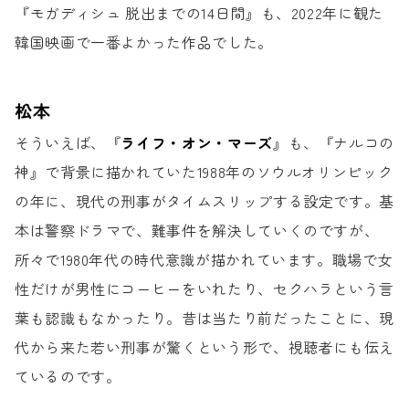
『モガディシュ 脱出までの14日間』も、
2022年に観た
韓国映画で一番よかった作品でした。
松本
そういえば、『
ライフ・オン・マーズ
』も、
『ナルコの
神』で背景に描かれていた
1988年のソウルオリンピック
の年に、
現代の刑事がタイムスリップする設定です。
基
本は警察ドラマで、
難事件を解決していくのですが、
所々で1980年代の時代意識が描かれています。
職場で女
性だけが男性にコーヒーをいれたり、
セクハラという言
葉も認識もなかったり。
昔は当たり前だったことに、
現
代から来た若い刑事が驚くという形で、
視聴者にも伝え
ているのです。