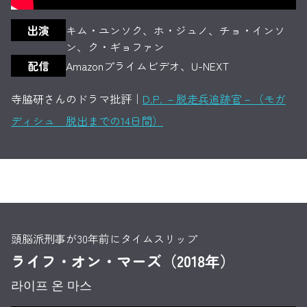
出演
キム・ユンソク、ホ・ジュノ、チョ・インソ
ン、ク・ギョファン
配信
Amazonプライムビデオ、U-NEXT
寺脇研さんのドラマ批評｜
D.P. －脱走兵追跡官－（モガ
ディシュ 脱出までの14日間）
頭脳派刑事が30年前にタイムスリップ
ライフ・オン・マーズ（2018年）
라이프 온 마스