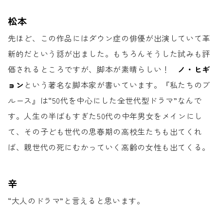
松本
先ほど、この作品には
ダウン症の俳優が出演していて
革
新的だという話が出ました。
もちろんそうした試みも
評
価されるところですが、
脚本が素晴らしい！
ノ・ヒギ
ョン
という著名な脚本家が書いています。
『私たちのブ
ルース』は“50代を中心にした
全世代型ドラマ”なんで
す。
人生の半ばもすぎた50代の中年男女をメインにし
て、
その子ども世代の思春期の高校生たちも出てくれ
ば、
親世代の死にむかっていく高齢の女性も出てくる。
辛
“大人のドラマ”と言えると思います。