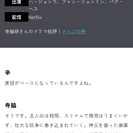
出演
ハ・ジョンウ、ファン・ジョンミン、パク・
ヘス
配信
Netflix
寺脇研さんのドラマ批評｜
ナルコの神
辛
実話がベースになっているんですよね。
寺脇
そうです。主人公は結局、スリナムで商売はうまくいか
ず、
壮大な抗争に巻き込まれていく。
神父を装った麻薬