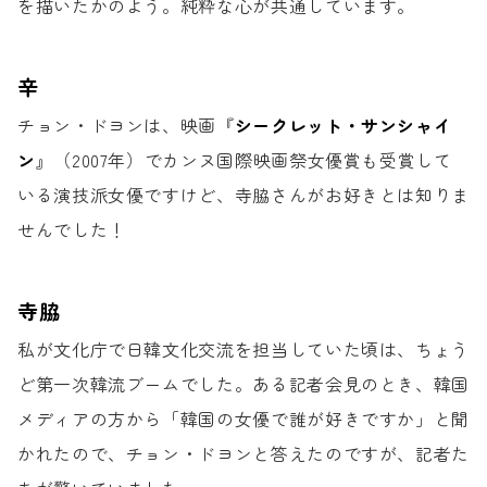
を描いたかのよう。
純粋な心が共通しています。
辛
チョン・ドヨンは、
映画『
シークレット・サンシャイ
ン
』（2007年）で
カンヌ国際映画祭女優賞も受賞して
いる
演技派女優ですけど、
寺脇さんがお好きとは知りま
せんでした！
寺脇
私が文化庁で日韓文化交流を
担当していた頃は、
ちょう
ど第一次韓流ブームでした。
ある記者会見のとき、韓国
メディアの方から
「韓国の女優で誰が好きですか」と聞
かれたので、
チョン・ドヨンと答えたのですが、
記者た