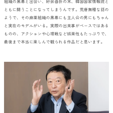
組織の黒幕と出会い、
紆余曲折の末、韓国国家情報院と
ともに
闘うことになってしまうんです。
荒唐無稽な話の
ようで、
その麻薬組織の黒幕にも
主人公の男にもちゃん
と実在のモデルがいる。
実際の出来事がベースではある
ものの、
アクションや心理戦など娯楽性もたっぷりで、
最後まで本当に楽しんで観られる作品だと思います。