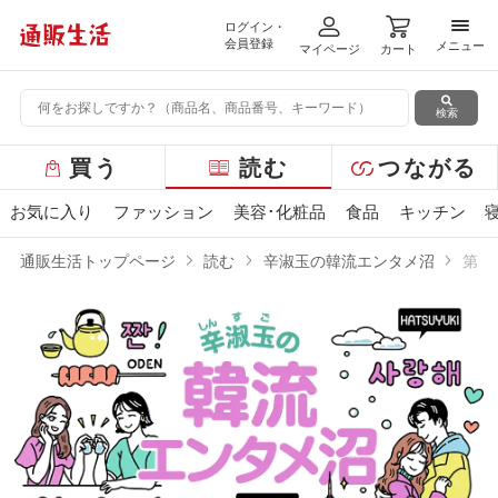
ログイン・
メニ
会員登録
メニュー
マイページ
カート
検索
グ
買う
読む
つながる
ロ
ー
お気に入り
ファッション
美容･化粧品
食品
キッチン
バ
ル
通販生活トップページ
読む
辛淑玉の韓流エンタメ沼
第2
メ
ニ
ュ
ー