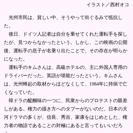
イラスト／西村オコ
光州市民は、貧しい中、そうやって街ぐるみで抵抗し
た。
後日、ドイツ人記者は自分を乗せてくれた運転手を探し
たが、見つからなかったという。しかし、この映画の公開
後、運転手の息子が名乗り出たことで、その存在が明らか
になった。
運転手のキムさんは、高級ホテルの、主に外国人専用の
ドライバーだった。英語が堪能だったという。キムさん
は、光州蜂起の取材からほどなくして、1984年に持病で亡
くなっていた。
韓ドラの醍醐味の一つに、民衆からのプロテストの眼差
しがある。権力の描き方へのタブーがないのだ。日本の大
河ドラマの多くが、信長、秀吉、家康をはじめとした、権
力者の物語であることの対極にあると言ってもいいだろ