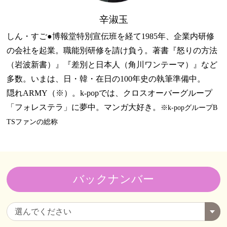
辛淑玉
しん・すご●博報堂特別宣伝班を経て1985年、企業内研修
の会社を起業。職能別研修を請け負う。著書『怒りの方法
（岩波新書）』『差別と日本人（角川ワンテーマ）』など
多数。いまは、日・韓・在日の100年史の執筆準備中。
隠れARMY（※）。k-popでは、クロスオーバーグループ
「フォレステラ」に夢中。マンガ大好き。
※k-popグループB
TSファンの総称
バックナンバー