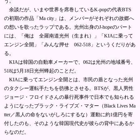
う。
余談だが、いまや世界を席巻しているK-popの代表BTS
の初期の作品「Ma city」は、メンバーがそれぞれの故郷へ
の想いを歌ったラップである。光州出身のJ-hopeのパート
には、「俺は 全羅南道光州（生まれ）」「KIAに乗って
エンジン全開」「みんな押せ 062-518」というくだりがあ
る。
KIAは韓国の自動車メーカーで、062は光州の地域番号、
518は5月18日光州蜂起のことだ。
KIAに乗ってエンジン全開とは、市民の盾となった光州
のタクシー運転手たちを彷彿とさせる。BTSが、黒人男性
ジョージ・フロイドさんの暴行死事件で日本でも知られる
ようになったブラック・ライブズ・マター（Black Lives Ma
tter／黒人の命をないがしろにするな）運動に約1億円を寄
付したのも、そのような韓国現代史が彼らの背中にあるか
らなのだ。