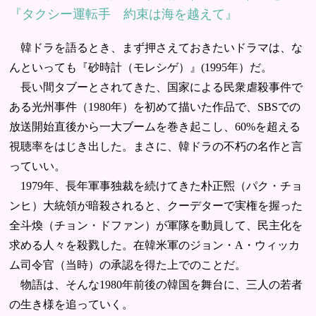
『タクシー運転手 約束は海を越えて』
韓ドラを語るとき、まず押さえておきたいドラマは、な
んといっても『砂時計（モレシゲ）』(1995年）だ。
長い間タブーとされてきた、国家による民衆虐殺事件で
ある光州事件（1980年）を初めて描いた作品で、SBSでの
放送開始直後から一大ブームを巻き起こし、60%を超える
視聴率をはじき出した。まさに、韓ドラの不朽の名作と言
っていい。
1979年、長年軍事独裁を続けてきた朴正煕（パク・チョ
ンヒ）大統領が暗殺されると、クーデターで実権を握った
全斗煥（チョン・ドファン）が軍隊を動員して、民主化を
求める人々を殺戮した。在韓米軍のジョン・A・ウィッカ
ム司令官（当時）の承認を得た上でのことだ。
物語は、そんな1980年前後の韓国を舞台に、三人の若者
の生き様を追っていく。