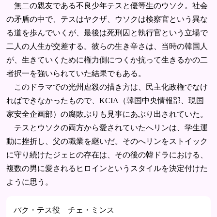
無二の親友である不良少年テスと優等生のウソク。社会
の矛盾の中で、テスはヤクザ、ウソクは検察官という異な
る道を歩んでいくが、最後は死刑囚と執行官という立場で
二人の人生が交差する。彼らの生き辛さは、当時の韓国人
が、生きていくために権力側につくか抗って生きるかの二
者択一を強いられていた結果でもある。
このドラマでの光州虐殺の描き方は、民主化政権でなけ
ればできなかったもので、KCIA（韓国中央情報部、現国
家安全企画部）の腐敗ぶりも見事にあぶり出されていた。
テスとウソクの両方から愛されていたへリンは、学生運
動に挫折し、父の職業を継いだ。そのへリンをストイック
に守り続けたジェヒの存在は、その後の韓ドラにおける、
複数の男に愛されるヒロインというスタイルを決定付けた
ように思う。
パク・テス役 チェ・ミンス