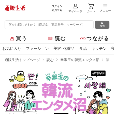
ログイン・
メニ
会員登録
メニュー
マイページ
カート
検索
グ
買う
読む
つながる
ロ
ー
お気に入り
ファッション
美容･化粧品
食品
キッチン
バ
ル
通販生活トップページ
読む
辛淑玉の韓流エンタメ沼
第6
メ
ニ
ュ
ー