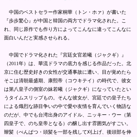
中国のベストセラー作家桐華（トン・ホァ）が書いた
『歩歩驚心』が中国と韓国の両方でドラマ化された。こ
れ、同じ原作でも作り方によってこんなに違ってこんなに
面白いんだと実感させられる。
中国でドラマ化された『宮廷女官若曦（ジャクギ）』
（2011年）は、華流ドラマの底力を感じる作品だった。北
京に住む歴史好きの女性が交通事故に遭い、目が覚めたら
そこは清朝最盛期、康熙帝（コウキテイ）の時代で、彼女
は第八皇子の側室の妹若曦（ジャクギ）になっていたとい
うタイムスリップもの。そんな彼女が、宮廷での皇子たち
による熾烈な跡目争いの中で愛や友情を育んでいく物語な
のだが、中でも台湾出身のアイドル、ニッキー・ウー（第
四皇子で、のち皇帝となる）の醸し出す雰囲気がすごい。
辮髪（べんぱつ・頭髪を一部を残して刈上げ、後頭部を伸