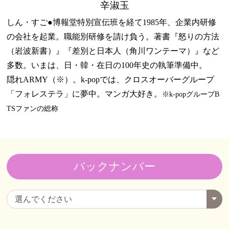
辛淑玉
しん・すご●博報堂特別宣伝班を経て1985年、企業内研修
の会社を起業。職能別研修を請け負う。著書『怒りの方法
（岩波新書）』『差別と日本人（角川ワンテーマ）』など
多数。いまは、日・韓・在日の100年史の執筆準備中。
隠れARMY（※）。k-popでは、クロスオーバーグループ
「フォレステラ」に夢中。マンガ大好き。
※k-popグループB
TSファンの総称
バックナンバー