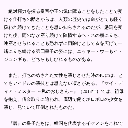
絶対権力を握る皇帝や王の気に障ることをしたことで受
ける仕打ちの酷さからは、人類の歴史では命がとても軽く
扱われ続けてきたことを思い知らされるのだが、懲罰を受
けた後、雨のなか座り続けて陳情するヘ・スの横に立ち、
連座させられることも恐れずに雨除けとして衣を広げて一
緒に立ち続ける第四皇子の姿には、ニッキー・ウーもイ・
ジュンギも、どちらもしびれるものがある。
また、打ちのめされた女性を演じさせた時のIUには、と
てもアイドルの演技とは思えない凄さがある。『マイ・デ
ィア・ミスター ～私のおじさん～』（2018年）では、祖母
を抱え、借金取りに追われ、底辺で働くボロボロの少女を
演じ、見ていて圧倒されたものだ。
『麗』の皇子たちは、韓国を代表するイケメンをこれで