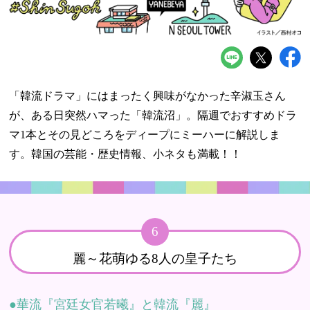
「韓流ドラマ」にはまったく興味がなかった辛淑玉さん
が、ある日突然ハマった「韓流沼」。隔週でおすすめドラ
マ1本とその見どころをディープにミーハーに解説しま
す。韓国の芸能・歴史情報、小ネタも満載！！
6
麗～花萌ゆる8人の皇子たち
華流『宮廷女官若曦』と韓流『麗』