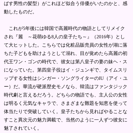
ばす男性の髪型）がこれほど似合う俳優がいたのかと、感
動したものだ。
これが5年後には韓国で高麗時代の物語としてリメイク
され『麗 ～花萌ゆる8人の皇子たち～』（2016年）とし
て大ヒットした。こちらでは化粧品販売員の女性が湖に落
ちた子どもを助けようとして溺れ、目が覚めたら高麗の初
代王ワン・ゴンの時代で、彼女は第八皇子の妻の妹ヘ・ス
になっていた。第四皇子役はイ・ジュンギで、タイムスリ
ップする女性はシンガー・ソングライターのIU（アイ・ユ
ー）だ。華流が硬派歴史モノなら、韓流はファンタジック
時代劇と言えるだろう。どちらの物語でも、主人公の女性
は明るく元気なキャラで、さまざまな難題を知恵を使って
体当たりで突破していく。皇子たちから見ればやることな
すこと異次元の魅力満載で、当然のように一人ずつ彼女に
魅了されていく。