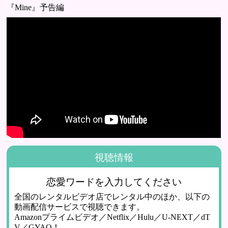
『Mine』予告編
視聴情報
恋愛ワードを入力してください
全国のレンタルビデオ店でレンタル中のほか、以下の
動画配信サービスで視聴できます。
Amazonプライムビデオ／Netflix／Hulu／U-NEXT／dT
V／GYAO！