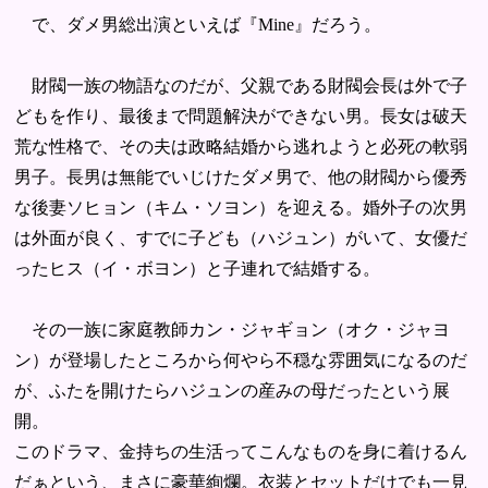
で、ダメ男総出演といえば『Mine』だろう。
財閥一族の物語なのだが、父親である財閥会長は外で子
どもを作り、最後まで問題解決ができない男。長女は破天
荒な性格で、その夫は政略結婚から逃れようと必死の軟弱
男子。長男は無能でいじけたダメ男で、他の財閥から優秀
な後妻ソヒョン（キム・ソヨン）を迎える。婚外子の次男
は外面が良く、すでに子ども（ハジュン）がいて、女優だ
ったヒス（イ・ボヨン）と子連れで結婚する。
その一族に家庭教師カン・ジャギョン（オク・ジャヨ
ン）が登場したところから何やら不穏な雰囲気になるのだ
が、ふたを開けたらハジュンの産みの母だったという展
開。
このドラマ、金持ちの生活ってこんなものを身に着けるん
だぁという、まさに豪華絢爛。衣装とセットだけでも一見