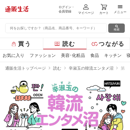
ログイン・
メニ
会員登録
メニュー
マイページ
カート
検索
グ
買う
読む
つながる
ロ
ー
お気に入り
ファッション
美容･化粧品
食品
キッチン
バ
ル
通販生活トップページ
読む
辛淑玉の韓流エンタメ沼
第1
メ
ニ
ュ
ー