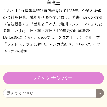
辛淑玉
しん・すご●博報堂特別宣伝班を経て1985年、企業内研修
の会社を起業。職能別研修を請け負う。著書『怒りの方法
（岩波新書）』『差別と日本人（角川ワンテーマ）』など
多数。いまは、日・韓・在日の100年史の執筆準備中。
隠れARMY（※）。k-popでは、クロスオーバーグループ
「フォレステラ」に夢中。マンガ大好き。
※k-popグループB
TSファンの総称
バックナンバー