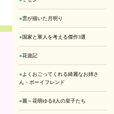
雲が描いた月明り
国家と軍人を考える傑作3選
花遊記
よくおごってくれる綺麗なお姉さ
ん・ボーイフレンド
麗～花萌ゆる8人の皇子たち