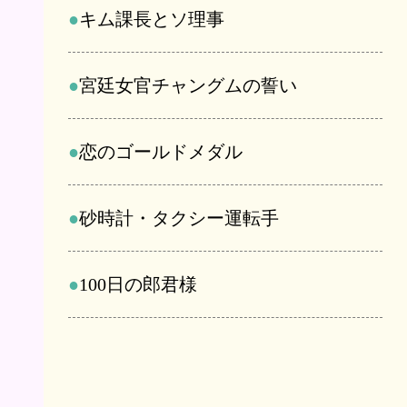
キム課長とソ理事
宮廷女官チャングムの誓い
恋のゴールドメダル
砂時計・タクシー運転手
100日の郎君様