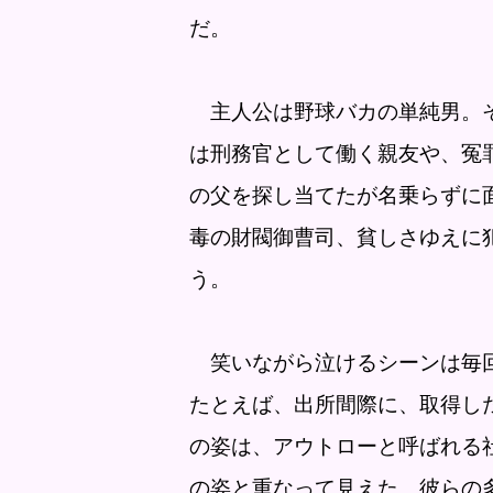
だ。
主人公は野球バカの単純男。そ
は刑務官として働く親友や、冤
の父を探し当てたが名乗らずに
毒の財閥御曹司、貧しさゆえに
う。
笑いながら泣けるシーンは毎
たとえば、出所間際に、取得し
の姿は、アウトローと呼ばれる
の姿と重なって見えた。彼らの