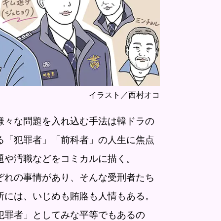
イラスト／西村オコ
々な問題を入れ込む手法は韓ドラの
る「犯罪者」「前科者」の人生に焦点
題や汚職などをコミカルに描く。
ぞれの事情があり、そんな受刑者たち
所には、いじめも賄賂も人情もある。
犯罪者」としてみな平等でもあるの