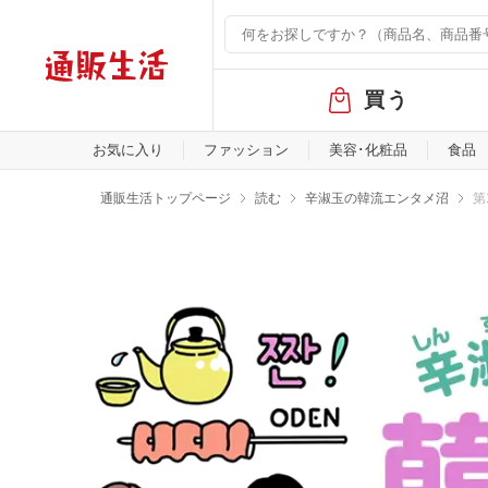
グ
買う
ロ
ー
バ
お気に入り
ファッション
美容･化粧品
食品
ル
メ
通販生活トップページ
読む
辛淑玉の韓流エンタメ沼
第
ニ
ュ
ー