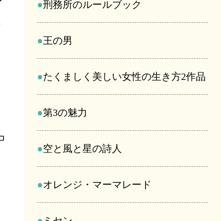
刑務所のルールブック
王の男
たくましく美しい女性の生き方2作品
第3の魅力
空と風と星の詩人
オレンジ・マーマレード
ミセン