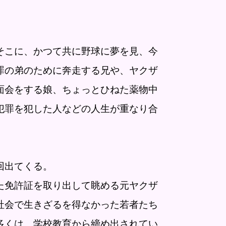
こに、かつて共に野球に夢を見、今
罪の弟のために奔走する兄や、ヤクザ
面会をする娘、ちょっとひねた薬物中
犯罪を犯した人などの人生が重なり合
回出てくる。
た免許証を取り出して眺める元ヤクザ
社会で生きざるを得なかった若者たち
多くは、学校教育から締め出されてい