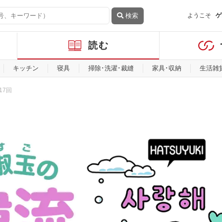
検索
ようこそ
ゲ
読む
キッチン
寝具
掃除･洗濯･裁縫
家具･収納
生活雑
17回