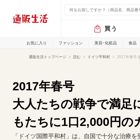
グ
買う
ロ
ー
バ
お気に入り
ファッション
美容･化粧品
食品
ル
メ
通販生活トップページ
読む
ドイツ平和村
2017年春号
ニ
ュ
ー
2017年春号
大人たちの戦争で満足
もたちに1口2,000円
「ドイツ国際平和村」は、自国で十分な治療を