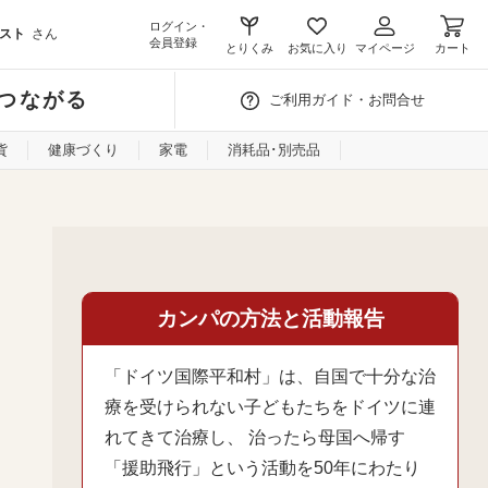
ログイン・
スト
さん
会員登録
とりくみ
お気に入り
マイページ
カート
つながる
ご利用ガイド・お問合せ
貨
健康づくり
家電
消耗品･別売品
カンパの方法と活動報告
「ドイツ国際平和村」は、自国で十分な治
療を受けられない子どもたちをドイツに連
れてきて治療し、 治ったら母国へ帰す
「援助飛行」という活動を50年にわたり