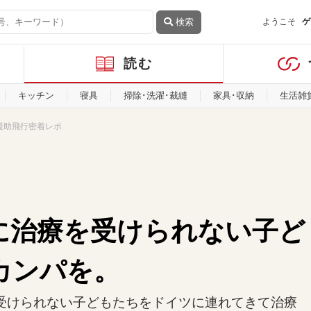
検索
ようこそ
ゲ
読む
キッチン
寝具
掃除･洗濯･裁縫
家具･収納
生活雑
 援助飛行密着レポ
に治療を受けられない子ど
のカンパを。
受けられない子どもたちをドイツに連れてきて治療