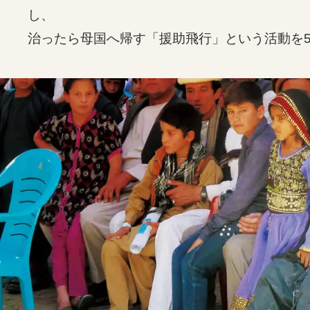
し、
治ったら母国へ帰す「援助飛行」という活動を