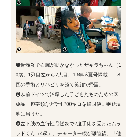
❶骨髄炎で右腕が動かなかったザキラちゃん（1
0歳、1列目左から2人目、19年盛夏号掲載）。8
回の手術とリハビリを経て笑顔で帰国。
❷以前ドイツで治療した子どもたちのための医
薬品、包帯類など計4,700キロを帰国便に乗せ現
地に届けた。
❸左下肢の血行性骨髄炎で2度手術を受けたムラ
ッドくん（4歳）。チャーター機が離陸後、「他