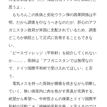
思うよ」。
もちろんこの疾病と劣化ウラン弾の因果関係は不
明。だから調査を行なうべきなのだが、肝心のアフ
ガニスタン政府が米国に支配されているため、調査
どころか病院として正式に告発することもできな
い。
「ピースヴィレッジ（平和村）を紹介してくれない
か……」。医師は「アフガニスタンでは無理なの
で、ドイツ国際平和村で受け入れてほしい」と言
う。
電気メスを持った医師が腫瘍を焼きながら切断し
ていく。狭い病室内に肉を焦がす異臭が充満する。
絶望から希望へ。中村哲さんの偉業とドイツ国際平
和村の活動こそ「積極的平和主義」と言えるのでは