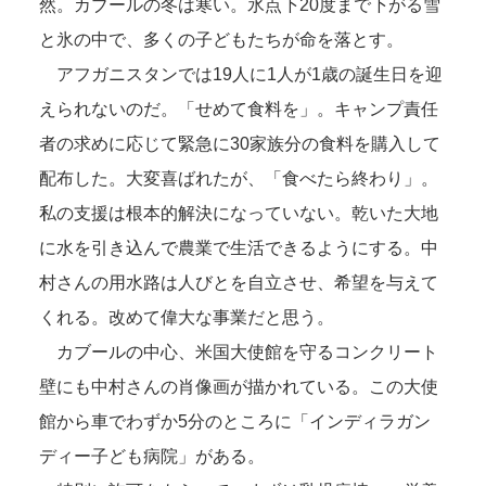
然。カブールの冬は寒い。氷点下20度まで下がる雪
と氷の中で、多くの子どもたちが命を落とす。
アフガニスタンでは19人に1人が1歳の誕生日を迎
えられないのだ。「せめて食料を」。キャンプ責任
者の求めに応じて緊急に30家族分の食料を購入して
配布した。大変喜ばれたが、「食べたら終わり」。
私の支援は根本的解決になっていない。乾いた大地
に水を引き込んで農業で生活できるようにする。中
村さんの用水路は人びとを自立させ、希望を与えて
くれる。改めて偉大な事業だと思う。
カブールの中心、米国大使館を守るコンクリート
壁にも中村さんの肖像画が描かれている。この大使
館から車でわずか5分のところに「インディラガン
ディー子ども病院」がある。