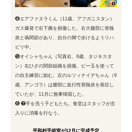
❹エアファヌラくん（11歳、アフガニスタン）
ガス爆発で右下腕を損傷した。右大腿部に骨髄
炎と偽関節があり、自分の脚で歩けるようリハ
ビリ中。
❺オイシャちゃん（写真右、8歳、タジキスタ
ン）右ひざの関節組織を損傷。ビー玉を使って
の自主練習に励む。左のルツィナイデちゃん（9
歳、アンゴラ）は腰部に血行性骨髄炎を発症し
ていたが、11月に無事帰国した。
❻ ❼手を洗う子どもたち。食堂はスタッフが念
入りに消毒を行なう。
平和村手術室が12月に完成予定