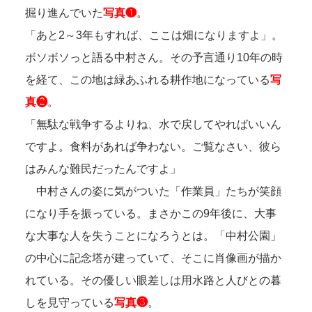
掘り進んでいた
写真❶
。
「あと2～3年もすれば、ここは畑になりますよ」。
ボソボソっと語る中村さん。その予言通り10年の時
を経て、この地は緑あふれる耕作地になっている
写
真❷
。
「無駄な戦争するよりね、水で戻してやればいいん
ですよ。食料があれば争わない。ご覧なさい、彼ら
はみんな難民だったんですよ」
中村さんの姿に気がついた「作業員」たちが笑顔
になり手を振っている。まさかこの9年後に、大事
な大事な人を失うことになろうとは。「中村公園」
の中心に記念塔が建っていて、そこに肖像画が描か
れている。その優しい眼差しは用水路と人びとの暮
しを見守っている
写真❸
。