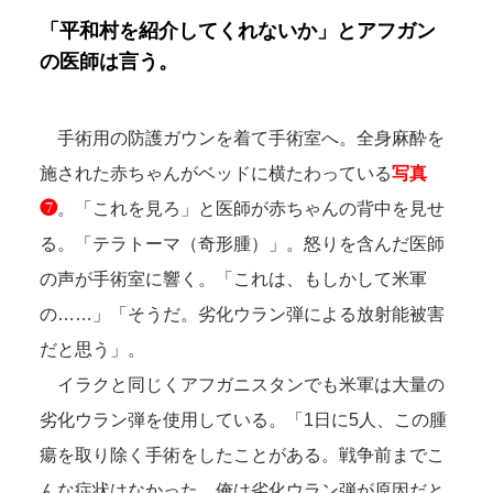
「平和村を紹介してくれないか」とアフガン
の医師は言う。
手術用の防護ガウンを着て手術室へ。全身麻酔を
施された赤ちゃんがベッドに横たわっている
写真
❼
。「これを見ろ」と医師が赤ちゃんの背中を見せ
る。「テラトーマ（奇形腫）」。怒りを含んだ医師
の声が手術室に響く。「これは、もしかして米軍
の……」「そうだ。劣化ウラン弾による放射能被害
だと思う」。
イラクと同じくアフガニスタンでも米軍は大量の
劣化ウラン弾を使用している。「1日に5人、この腫
瘍を取り除く手術をしたことがある。戦争前までこ
んな症状はなかった。俺は劣化ウラン弾が原因だと