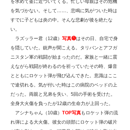
を求めて釜に近づいてくる。忙しい母親はその危機
を気づかない。そして……、悲鳴に気がついた時は
すでに子どもは炎の中。そんな悲劇が後を絶たな
い。
ラズッラー君（12歳）
写真❻
はその日、自宅で身
を隠していた。銃声が聞こえる。タリバンとアフガ
ニスタン軍の戦闘が始まったのだ。家族と一緒に震
えながら戦闘が終わるのを祈っていたその時、爆音
とともにロケット弾が飛び込んできた。意識はここ
で途切れる。気が付いた時はこの病院のベッドの上
だった。両親と兄弟を失い、5回の手術を受けた。
全身大火傷を負ったが12歳の生命力が上回った。
アシナちゃん（10歳）
TOP写真
もロケット弾の流
れ弾による大火傷。彼女の頭部にロケット弾の破片