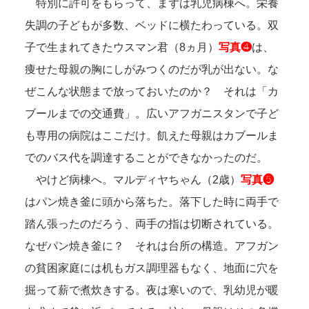
特別に許可をもらって、まずは乳児病棟へ。栄養
失調の子どもが多数、ベッドに横たわっている。双
子で生まれてきたウスマン君（8ヵ月）
写真❹
は、
痩せた母親の胸にしがみつくのだが乳が出ない。な
ぜこんな状態まで放っておいたのか？ それは「カ
ブールまでの交通費」。広いアフガニスタンで子ど
も専用の病院はここだけ。飢えた母親はカブールま
でのバス代を調達することができなかったのだ。
やけど病棟へ。マルディヤちゃん（2歳）
写真❺
はパン焼き釜に頭から落ちた。落下した時に両手で
踏ん張ったのだろう、両手の指は切断されている。
なぜパン焼き釜に？ それは台所の構造。アフガン
の貧困家庭には机もガス調理器もなく、地面に穴を
掘って薪で煮炊きする。夜は寒いので、乳幼児が暖