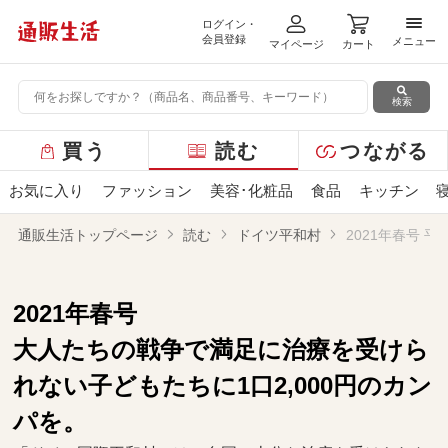
ログイン・
メニ
会員登録
メニュー
マイページ
カート
検索
グ
買う
読む
つながる
ロ
ー
お気に入り
ファッション
美容･化粧品
食品
キッチン
バ
ル
通販生活トップページ
読む
ドイツ平和村
2021年春号 
メ
ニ
ュ
ー
2021年春号
大人たちの戦争で満足に治療を受けら
れない子どもたちに1口2,000円のカン
パを。