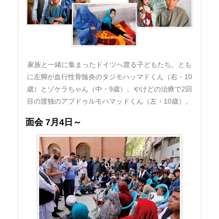
家族と一緒に集まったドイツへ渡る子どもたち。とも
に左脚が血行性骨髄炎のタジモハッマドくん（右・10
歳）とゾケラちゃん（中・9歳）。やけどの治療で2回
目の渡独のアブドゥルモハマッドくん（左・10歳）。
面会 7月4日～