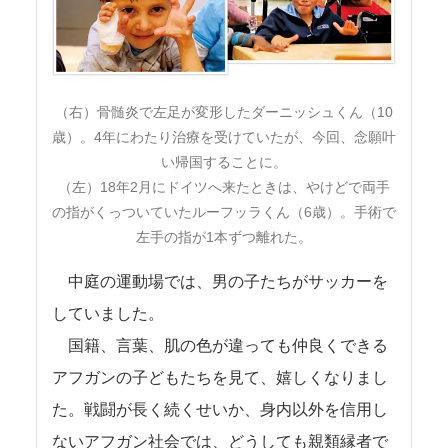
（右）骨髄炎で左足が変形したダーニッシュくん（10
歳）。4年にわたり治療を受けていたが、今回、念願叶
い帰国することに。
（左）18年2月にドイツへ来たときは、やけどで両手
の指がくっついていたルーフッラくん（6歳）。手術で
左手の指が1本ずつ離れた。
中庭の運動場では、男の子たちがサッカーを
していました。
国籍、言葉、肌の色が違っても仲良くできる
アフガンの子どもたちを見て、嬉しくなりまし
た。戦闘が長く続くせいか、身内以外を信用し
ないアフガン社会では、どうしても親類縁者で