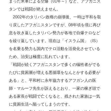
まった米軍による空爆（01年～）など、アフガニス
タンでは戦闘が絶えません。
2002年のタリバン政権の崩壊後、一時は平和を取
り戻したアフガニスタンですが、08年頃を境に再び
息を吹き返したタリバン勢力が各地で自爆テロなど
を繰り返しています。現在は「イスラム国」（IS）
を名乗る勢力も国内でテロ活動を活発化させている
ため、治安は極度に乱れています。
「戦闘が続くアフガニスタンで多くの犠牲者がでる
たびに貧困層が増える悪循環をなんとかする必要が
ある」と、平和村に永年協力するアフガン人の医
師・マルーフ先生が訴えるとおり、一家の稼ぎ頭で
ある家長が戦闘で亡くなると、残された家族は一気
に貧困生活へ陥ってしまうのです。