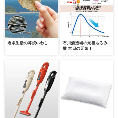
通販生活の薄焼いわし
石川酒造場の元祖もろみ
酢 本日の元気！