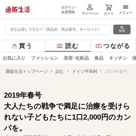
ログイン・
メニ
会員登録
メニュー
マイページ
カート
検索
グ
買う
読む
つながる
ロ
ー
お気に入り
ファッション
美容･化粧品
食品
キッチン
バ
ル
通販生活トップページ
読む
ドイツ平和村
2019年春号 
メ
ニ
ュ
ー
2019年春号
大人たちの戦争で満足に治療を受けら
れない子どもたちに1口2,000円のカン
パを。