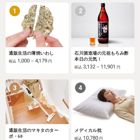
1
2
通販生活の薄焼いわし
石川酒造場の元祖もろみ酢
本日の元気！
1,000－4,179
税込
円
3,132－11,901
税込
円
3
4
通販生活のマキタのター
メディカル枕
ボ・60
10,780
税込
円