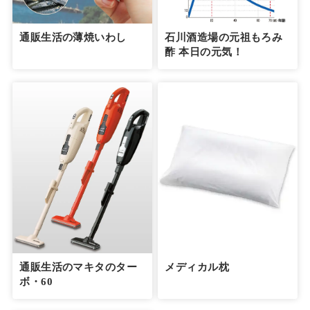
通販生活の薄焼いわし
石川酒造場の元祖もろみ
酢 本日の元気！
通販生活のマキタのター
メディカル枕
ボ・60