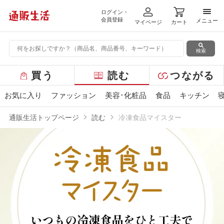
ログイン・
メニ
会員登録
メニュー
マイページ
カート
検索
グ
買う
読む
つながる
ロ
ー
お気に入り
ファッション
美容･化粧品
食品
キッチン
バ
ル
通販生活トップページ
読む
冷凍食品マイスター
メ
ニ
ュ
ー