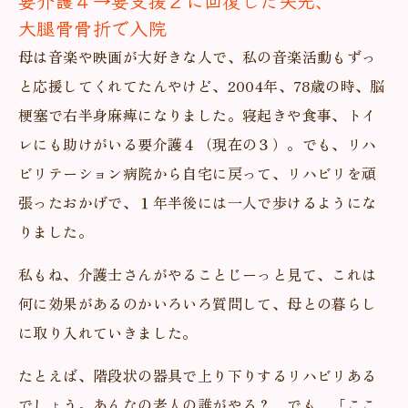
要介護４→要支援２に回復した矢先、
大腿骨骨折で入院
母は音楽や映画が大好きな人で、私の音楽活動もずっ
と応援してくれてたんやけど、2004年、78歳の時、脳
梗塞で右半身麻痺になりました。寝起きや食事、トイ
レにも助けがいる要介護４（現在の３）。でも、リハ
ビリテーション病院から自宅に戻って、リハビリを頑
張ったおかげで、１年半後には一人で歩けるようにな
りました。
私もね、介護士さんがやることじーっと見て、これは
何に効果があるのかいろいろ質問して、母との暮らし
に取り入れていきました。
たとえば、階段状の器具で上り下りするリハビリある
でしょう。あんなの老人の誰がやる？ でも、「ここ