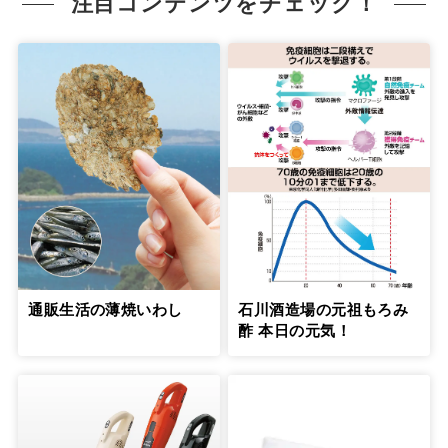
注目コンテンツをチェック！
無理のない役割分担で『きょうだいチー
ム介護』を実践
８
第
回
岸本葉子さん【後編】
４月22日公開
元気なうちに延命治療について希望を聞
いておくべきです
９
第
回
盛田隆二さん【前編】
５月21日公開
元気なうちに延命治療について希望を聞
いておくべきです
10
第
回
盛田隆二さん【後編】
通販生活の薄焼いわし
石川酒造場の元祖もろみ
５月29日公開
酢 本日の元気！
「介護はプロとシェアして」という言葉
で、罪悪感から解放された
11
第
回
信友直子さん【前編】
６月21日公開