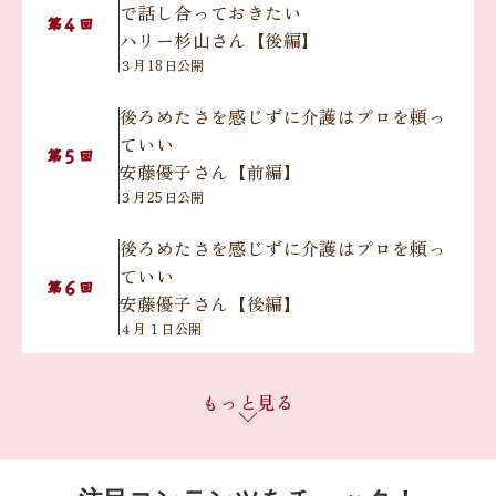
で話し合っておきたい
４
第
回
ハリー杉山さん【後編】
３月18日公開
後ろめたさを感じずに介護はプロを頼っ
ていい
５
第
回
安藤優子さん【前編】
３月25日公開
後ろめたさを感じずに介護はプロを頼っ
ていい
６
第
回
安藤優子さん【後編】
４月１日公開
無理のない役割分担で『きょうだいチー
もっと見る
ム介護』を実践
７
第
回
岸本葉子さん【前編】
４月15日公開