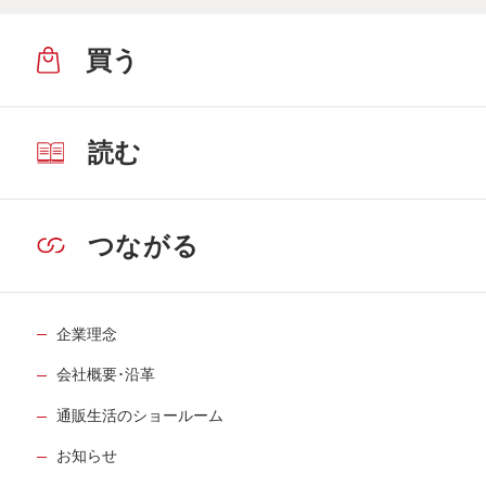
４月17日公開
買う
介護には客観的な視点が重要。いいケア
マネさんに出会えました
31
第
回
入江喜和さん【前編】
５月15日公開
読む
介護には客観的な視点が重要。いいケア
マネさんに出会えました
32
第
回
つながる
入江喜和さん【後編】
５月22日公開
認知症の父と向き合うために哲学が役に
企業理念
立ちました
33
第
回
会社概要･沿革
髙橋秀実さん【前編】
６月12日公開
通販生活のショールーム
認知症の父と向き合うために哲学が役に
お知らせ
立ちました