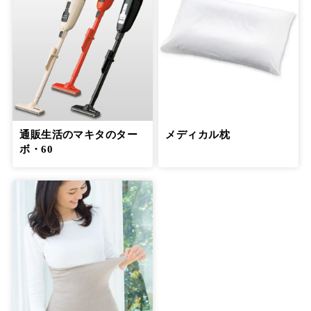
「介護はプロとシェアして」という言葉
で、罪悪感から解放された
12
第
回
信友直子さん【後編】
６月28日公開
一人で抱え込まないようにして介護う
つ、介護後うつの予防を
13
通販生活のマキタのター
メディカル枕
第
回
安藤和津さん【前編】
ボ・60
７月19日公開
一人で抱え込まないようにして介護う
つ、介護後うつの予防を
14
第
回
安藤和津さん【後編】
７月26日公開
親子の関係が逆転する「交差地点」をう
まく乗り越えるのが大切
15
第
回