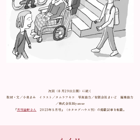
次回（８月29日公開）に続く
取材・文／小泉まみ イラスト／タムラフキコ 写真協力／有限会社まいど 編集協力
／株式会社Miyanse
『
月刊益軒さん
2023年５月号』（カタログハウス刊）の掲載記事を転載。