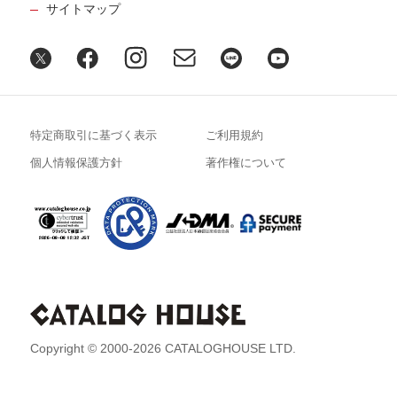
34
第
回
サイトマップ
髙橋秀実さん【後編】
６月19日公開
謎が多すぎる両親を遠距離でお世話と見
送りを
35
第
回
姫野カオルコさん【前編】
特定商取引に基づく表示
ご利用規約
７月17日公開
個人情報保護方針
著作権について
謎が多すぎる両親を遠距離でお世話と見
送りを
36
第
回
姫野カオルコさん【後編】
７月24日公開
Copyright © 2000-2026 CATALOGHOUSE LTD.