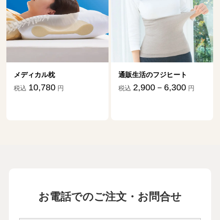
持ちも救われました
19
第
回
伊藤比呂美さん【前編】
11月５日公開
介護の日々を文章にすることで、辛い気
持ちも救われました
20
第
回
伊藤比呂美さん【後編】
メディカル枕
通販生活のフジヒート
11月11日公開
10,780
2,900－6,300
税込
円
税込
円
母に手を上げてしまったとき、自宅介護
を諦める決心がついた
21
第
回
松浦晋也さん【前編】
12月３日公開
母に手を上げてしまったとき、自宅介護
を諦める決心がついた
22
第
回
松浦晋也さん【後編】
お電話でのご注文・お問合せ
12月12日公開