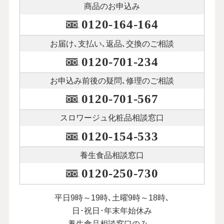
介護に振り回された７年間は自分の老後
商品のお申込み
を考えるきっかけに
23
第
回
0120-164-164
秋川リサさん【前編】
１月15日公開
お届け､支払い､
返品､交換のご相談
0120-701-234
介護に振り回された７年間は自分の老後
を考えるきっかけに
24
第
回
お申込み前後の
疑問､修理のご相談
秋川リサさん【後編】
0120-701-567
１月23日公開
スロワージュ化粧品
相談窓口
本人が納得してくれることを大切に。父
と母のダブル介護を乗り越えて
0120-154-533
25
第
回
荻野アンナさん【前編】
養生食品相談窓口
２月10日公開
0120-250-730
本人が納得してくれることを大切に。父
と母のダブル介護を乗り越えて
平日9時～19時､土曜9時～18時､
26
第
回
荻野アンナさん【後編】
日･祝日･年末年始休み
２月17日公開
養生食品相談窓口のみ、