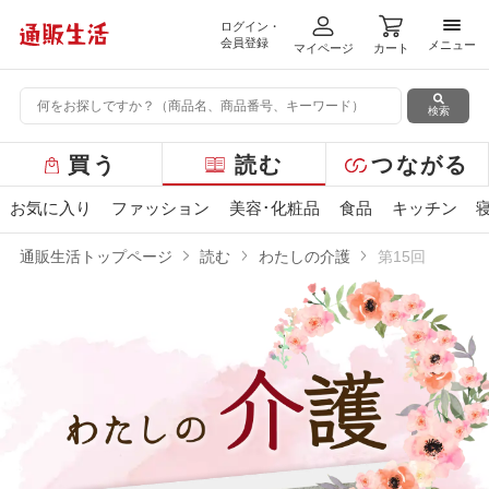
ログイン・
メニ
会員登録
メニュー
マイページ
カート
検索
グ
買う
読む
つながる
ロ
ー
お気に入り
ファッション
美容･化粧品
食品
キッチン
バ
ル
通販生活トップページ
読む
わたしの介護
第15回
メ
ニ
ュ
ー