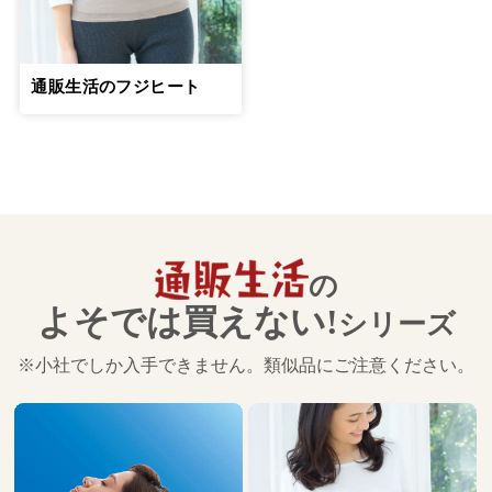
綾戸智恵さん【前編】
８月23日公開
親子の関係が逆転する「交差地点」をう
通販生活のフジヒート
まく乗り越えるのが大切
16
第
回
綾戸智恵さん【後編】
８月29日公開
絶対に一人で抱え込まず専門家の輪の中
で介護を
17
第
回
山口恵以子さん【前編】
の
９月26日公開
よそでは買えない!
シリーズ
絶対に一人で抱え込まず専門家の輪の中
で介護を
※小社でしか入手できません。類似品にご注意ください。
18
第
回
山口恵以子さん【後編】
10月２日公開
介護の日々を文章にすることで、辛い気