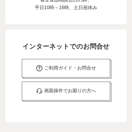
平日10時～16時、土日祝休み
この先を考えれば不安も。まず「今日、
明日」で考えています
27
第
回
にしおかすみこさん【前編】
３月13日公開
この先を考えれば不安も。まず「今日、
インターネットでのお問合せ
明日」で考えています
28
第
回
にしおかすみこさん【後編】
３月20日公開
ご利用ガイド・お問合せ
介護のストレスは外に吐き出して解消。
「言いふらし介護」をおすすめします
29
第
回
画面操作でお困りの方へ
新田恵利さん【前編】
４月11日公開
介護のストレスは外に吐き出して解消。
「言いふらし介護」をおすすめします
30
第
回
新田恵利さん【後編】