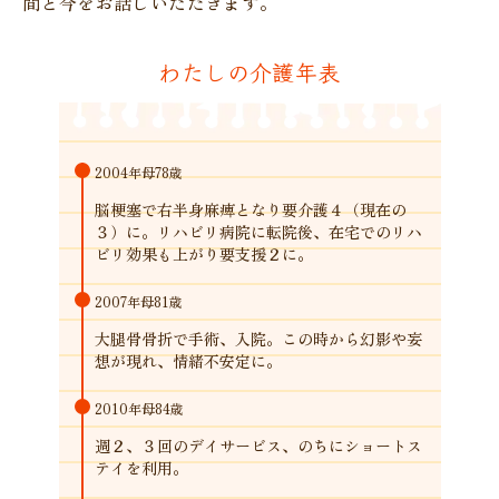
間と今をお話しいただきます。
わたしの介護年表
2004年
母78歳
脳梗塞で右半身麻痺となり要介護４（現在の
３）に。リハビリ病院に転院後、在宅でのリハ
ビリ効果も上がり要支援２に。
2007年
母81歳
大腿骨骨折で手術、入院。この時から幻影や妄
想が現れ、情緒不安定に。
2010年
母84歳
週２、３回のデイサービス、のちにショートス
テイを利用。