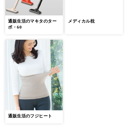
一人で抱え込まないようにして介護う
つ、介護後うつの予防を
13
通販生活のマキタのター
メディカル枕
第
回
安藤和津さん【前編】
ボ・60
７月19日公開
一人で抱え込まないようにして介護う
つ、介護後うつの予防を
14
第
回
安藤和津さん【後編】
７月26日公開
親子の関係が逆転する「交差地点」をう
まく乗り越えるのが大切
15
第
回
綾戸智恵さん【前編】
８月23日公開
親子の関係が逆転する「交差地点」をう
通販生活のフジヒート
まく乗り越えるのが大切
16
第
回
綾戸智恵さん【後編】