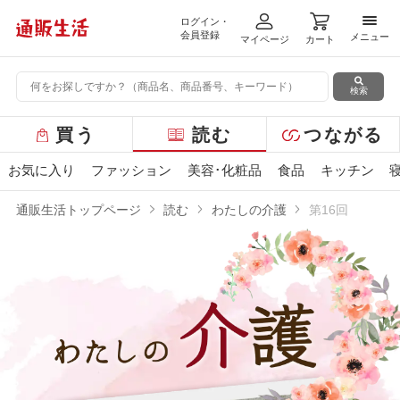
ログイン・
メニ
会員登録
メニュー
マイページ
カート
検索
グ
買う
読む
つながる
ロ
ー
お気に入り
ファッション
美容･化粧品
食品
キッチン
バ
ル
通販生活トップページ
読む
わたしの介護
第16回
メ
ニ
ュ
ー