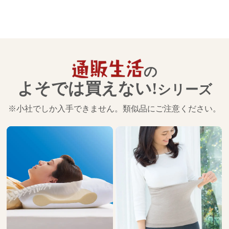
８月29日公開
絶対に一人で抱え込まず専門家の輪の中
で介護を
17
第
回
山口恵以子さん【前編】
の
９月26日公開
よそでは買えない!
シリーズ
絶対に一人で抱え込まず専門家の輪の中
で介護を
※小社でしか入手できません。類似品にご注意ください。
18
第
回
山口恵以子さん【後編】
10月２日公開
介護の日々を文章にすることで、辛い気
持ちも救われました
19
第
回
伊藤比呂美さん【前編】
11月５日公開
介護の日々を文章にすることで、辛い気