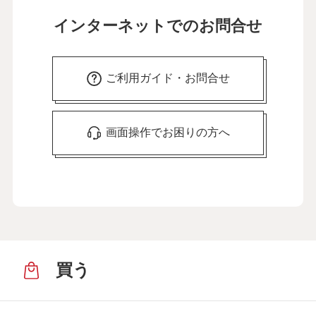
この先を考えれば不安も。まず「今日、
インターネットでのお問合せ
明日」で考えています
28
第
回
にしおかすみこさん【後編】
３月20日公開
ご利用ガイド・お問合せ
介護のストレスは外に吐き出して解消。
「言いふらし介護」をおすすめします
29
第
回
画面操作でお困りの方へ
新田恵利さん【前編】
４月11日公開
介護のストレスは外に吐き出して解消。
「言いふらし介護」をおすすめします
30
第
回
新田恵利さん【後編】
４月17日公開
買う
介護には客観的な視点が重要。いいケア
マネさんに出会えました
31
第
回
入江喜和さん【前編】