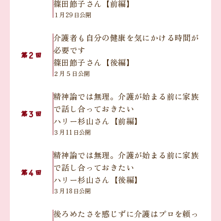
篠田節子さん【前編】
１月29日公開
介護者も自分の健康を気にかける時間が
必要です
２
第
回
篠田節子さん【後編】
２月５日公開
精神論では無理。介護が始まる前に家族
で話し合っておきたい
３
第
回
ハリー杉山さん【前編】
３月11日公開
精神論では無理。介護が始まる前に家族
で話し合っておきたい
４
第
回
ハリー杉山さん【後編】
３月18日公開
後ろめたさを感じずに介護はプロを頼っ