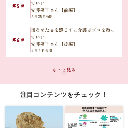
ていい
５
第
回
安藤優子さん【前編】
３月25日公開
後ろめたさを感じずに介護はプロを頼っ
ていい
６
第
回
安藤優子さん【後編】
４月１日公開
無理のない役割分担で『きょうだいチー
もっと見る
ム介護』を実践
７
第
回
岸本葉子さん【前編】
４月15日公開
注目コンテンツをチェック！
無理のない役割分担で『きょうだいチー
ム介護』を実践
８
第
回
岸本葉子さん【後編】
４月22日公開