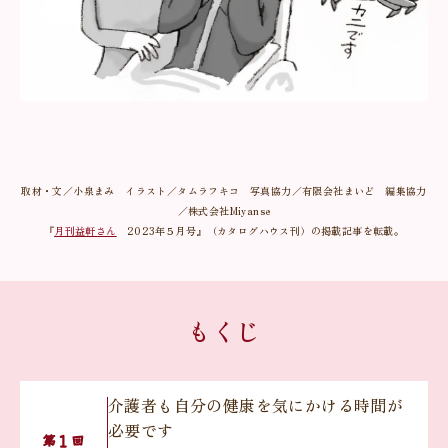
取材・文／小泉まみ イラスト／タムラフキコ 写真協力／有限会社まいど 編集協力
／株式会社Miyanse
『
月刊益軒さん
2023年５月号』（カタログハウス刊）の掲載記事を転載。
もくじ
介護者も自分の健康を気にかける時間が
必要です
１
第
回