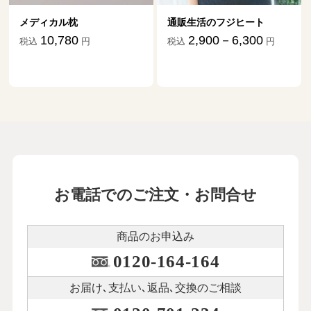
持ちも救われました
20
第
回
伊藤比呂美さん【後編】
メディカル枕
通販生活のフジヒート
11月11日公開
10,780
2,900－6,300
税込
円
税込
円
母に手を上げてしまったとき、自宅介護
を諦める決心がついた
21
第
回
松浦晋也さん【前編】
12月３日公開
母に手を上げてしまったとき、自宅介護
を諦める決心がついた
22
第
回
松浦晋也さん【後編】
お電話でのご注文・お問合せ
12月12日公開
介護に振り回された７年間は自分の老後
商品のお申込み
を考えるきっかけに
23
第
回
0120-164-164
秋川リサさん【前編】
１月15日公開
お届け､支払い､
返品､交換のご相談