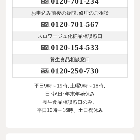
0120-701-234
介護に振り回された７年間は自分の老後
を考えるきっかけに
24
第
回
お申込み前後の
疑問､修理のご相談
秋川リサさん【後編】
0120-701-567
１月23日公開
スロワージュ化粧品
相談窓口
本人が納得してくれることを大切に。父
と母のダブル介護を乗り越えて
0120-154-533
25
第
回
荻野アンナさん【前編】
養生食品相談窓口
２月10日公開
0120-250-730
本人が納得してくれることを大切に。父
と母のダブル介護を乗り越えて
平日9時～19時､土曜9時～18時､
26
第
回
荻野アンナさん【後編】
日･祝日･年末年始休み
２月17日公開
養生食品相談窓口のみ、
平日10時～16時、土日祝休み
この先を考えれば不安も。まず「今日、
明日」で考えています
27
第
回
にしおかすみこさん【前編】
３月13日公開