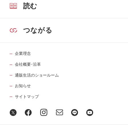
５月15日公開
読む
介護には客観的な視点が重要。いいケア
マネさんに出会えました
32
第
回
つながる
入江喜和さん【後編】
５月22日公開
認知症の父と向き合うために哲学が役に
企業理念
立ちました
33
第
回
会社概要･沿革
髙橋秀実さん【前編】
６月12日公開
通販生活のショールーム
認知症の父と向き合うために哲学が役に
お知らせ
立ちました
34
第
回
サイトマップ
髙橋秀実さん【後編】
６月19日公開
謎が多すぎる両親を遠距離でお世話と見
送りを