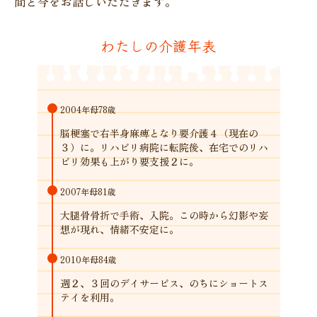
間と今をお話しいただきます。
わたしの介護年表
2004年
母78歳
脳梗塞で右半身麻痺となり要介護４（現在の
３）に。リハビリ病院に転院後、在宅でのリハ
ビリ効果も上がり要支援２に。
2007年
母81歳
大腿骨骨折で手術、入院。この時から幻影や妄
想が現れ、情緒不安定に。
2010年
母84歳
週２、３回のデイサービス、のちにショートス
テイを利用。