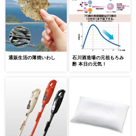
元気なうちに延命治療について希望を聞
いておくべきです
９
第
回
盛田隆二さん【前編】
５月21日公開
元気なうちに延命治療について希望を聞
いておくべきです
10
第
回
盛田隆二さん【後編】
通販生活の薄焼いわし
石川酒造場の元祖もろみ
５月29日公開
酢 本日の元気！
「介護はプロとシェアして」という言葉
で、罪悪感から解放された
11
第
回
信友直子さん【前編】
６月21日公開
「介護はプロとシェアして」という言葉
で、罪悪感から解放された
12
第
回
信友直子さん【後編】
６月28日公開