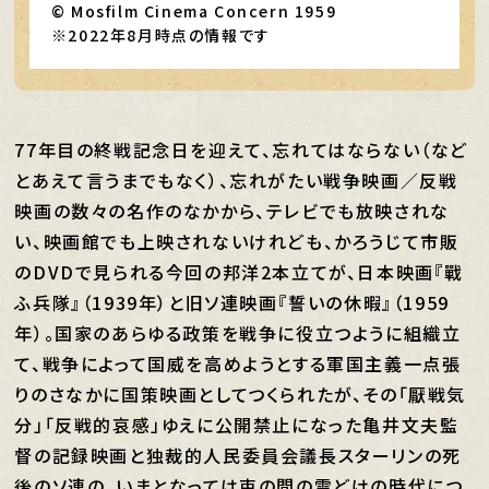
© Mosfilm Cinema Concern 1959
※2022年8月時点の情報です
77年目の終戦記念日を迎えて、忘れてはならない（など
とあえて言うまでもなく）、忘れがたい戦争映画／反戦
映画の数々の名作のなかから、テレビでも放映されな
い、映画館でも上映されないけれども、かろうじて市販
のDVDで見られる今回の邦洋2本立てが、日本映画『戰
ふ兵隊』（1939年）と旧ソ連映画『誓いの休暇』（1959
年）。国家のあらゆる政策を戦争に役立つように組織立
て、戦争によって国威を高めようとする軍国主義一点張
りのさなかに国策映画としてつくられたが、その「厭戦気
分」「反戦的哀感」ゆえに公開禁止になった亀井文夫監
督の記録映画と独裁的人民委員会議長スターリンの死
後のソ連の、いまとなっては束の間の雪どけの時代につ