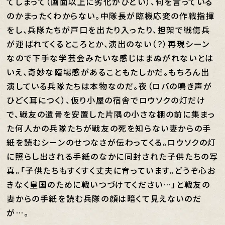
てしまって（画面以上に劣化がひどい）、何を言っている
のかまったくわからない。中隊長が臨機応変の作戦指揮
をし、兵隊たちが戸口を出たり入ったり、担架で戦傷兵
が運ばれてくるところとか、演出のない（？）再現シーン
なので下手な学芸会みたいな感じはまぬがれないとは
いえ、奇妙な臨場感があることもたしかだ。もちろん出
演している兵隊たちは本物なのだ。夜（ロバの鳴き声が
ひどく耳につく）、仮り小屋の宿舎でロウソクの灯だけ
で、戦友の遺骨を安置した片隅の小さな棚の前に集まっ
た何人かの兵隊たちが戦友の死を知らない妻からの手
紙を読むシーンのせつなさが伝わってくる。ロウソクの灯
に照らし出される手紙のなかに同封された子供たちの写
真。「子供たちもすくすく丈夫に育っています。どうぞ心お
きなく皇国のために戦いつづけてください…」と戦友の
妻からの手紙を読む兵隊の顔は暗くて見えないのだ
が…。