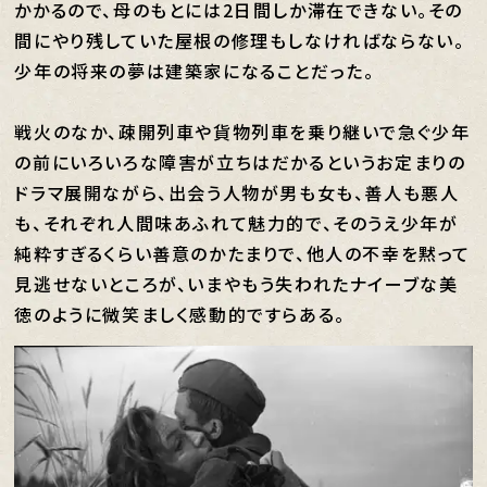
かかるので、母のもとには2日間しか滞在できない。その
間にやり残していた屋根の修理もしなければならない。
少年の将来の夢は建築家になることだった。
戦火のなか、疎開列車や貨物列車を乗り継いで急ぐ少年
の前にいろいろな障害が立ちはだかるというお定まりの
ドラマ展開ながら、出会う人物が男も女も、善人も悪人
も、それぞれ人間味あふれて魅力的で、そのうえ少年が
純粋すぎるくらい善意のかたまりで、他人の不幸を黙って
見逃せないところが、いまやもう失われたナイーブな美
徳のように微笑ましく感動的ですらある。