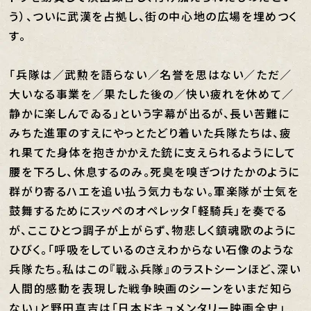
う）、ついに武漢を占拠し、街の中心地の広場を埋めつく
す。
「兵隊は／武勲を語らない／名誉を思はない／ただ／
大いなる事業を／果たした後の／快い疲れを休めて／
静かに楽しんでゐる」という字幕が出るが、長い苦難に
みちた進軍のすえにやっとたどり着いた兵隊たちは、疲
れ果てた身体を抱きかかえた銃に支えられるようにして
腰を下ろし、休息するのみ。死臭を嗅ぎつけたかのように
群がり寄るハエを追い払う気力もない。軍楽隊が士気を
鼓舞するためにスッペのオペレッタ「軽騎兵」を奏でる
が、ここひとつ調子が上がらず、物悲しく鎮魂歌のように
ひびく。「呼吸をしているのさえわからない石像のような
兵隊たち。私はこの『戰ふ兵隊』のラストシーンほど、深い
人間的感動を表現した戦争映画のシーンをいまだ知ら
ない」と野田真吉は「日本ドキュメンタリー映画全史」