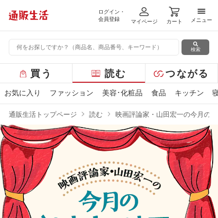
ログイン・
メニ
会員登録
メニュー
マイページ
カート
検索
グ
買う
読む
つながる
ロ
ー
お気に入り
ファッション
美容･化粧品
食品
キッチン
バ
ル
通販生活トップページ
読む
映画評論家・山田宏一の今月の“2
メ
ニ
ュ
ー