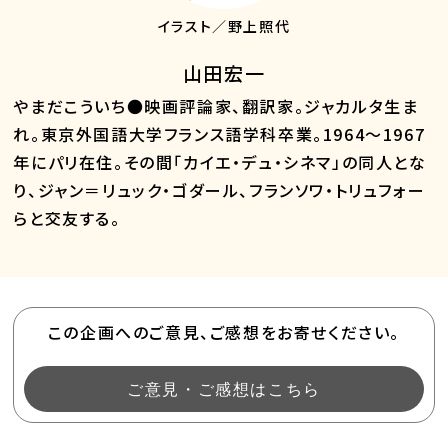
イラスト／野上照代
山田宏一
やまだこういち●映画評論家、翻訳家。ジャカルタ生ま
れ。東京外国語大学フランス語学科卒業。1964～1967
年にパリ在住。その間「カイエ・デュ・シネマ」の同人とな
り、ジャン＝リュック・ゴダール、フランソワ・トリュフォー
らと交友する。
この企画へのご意見、ご感想をお寄せください。
ご意見・ご感想はこちら