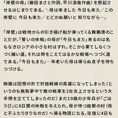
「岸壁の母」（藤田まさと作詞、平川浪竜作曲）を想起さ
せるはじまりである。〽母は来ました 今日も来た／この
岸壁に 今日も来た／とどかぬ願いと 知りながら…。
「岸壁」は戦地からの引き揚げ船が帰ってくる舞鶴港のこ
とだが、『誓いの休暇』の母が「今日もまた」来るのは名
もなきロシアの小さな村はずれ。そこから果てしなくつ
づく細い道。それは時をこえてはるかな戦場へつづく道
である。「今日もまた」…年老いた母は帰らぬ息子を待ち
つづける。
映画は回想の形で対独戦線の英雄になってしまった（と
いうのも無我夢中で敵の戦車を2台炎上させるという大
手柄を立ててしまったのだ）まだ19歳の少年兵が「ごほ
うび」に6日間の休暇を与えられ、母が待つ故郷の村（母
と子ふたりきりなのだ）へ帰る物語になる。往復に4日も