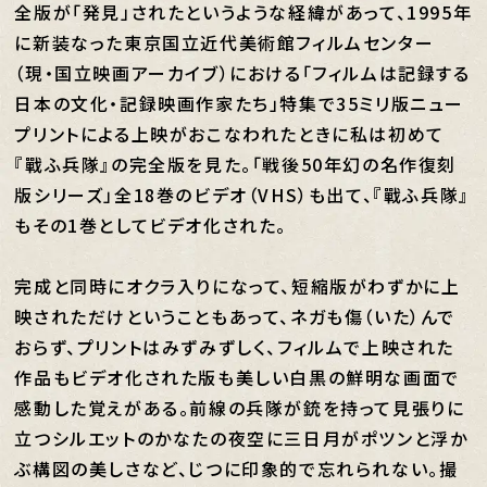
全版が「発見」されたというような経緯があって、1995年
に新装なった東京国立近代美術館フィルムセンター
（現・国立映画アーカイブ）における「フィルムは記録する――
日本の文化・記録映画作家たち」特集で35ミリ版ニュー
プリントによる上映がおこなわれたときに私は初めて
『戰ふ兵隊』の完全版を見た。「戦後50年幻の名作復刻
版シリーズ」全18巻のビデオ（VHS）も出て、『戰ふ兵隊』
もその1巻としてビデオ化された。
完成と同時にオクラ入りになって、短縮版がわずかに上
映されただけということもあって、ネガも傷（いた）んで
おらず、プリントはみずみずしく、フィルムで上映された
作品もビデオ化された版も美しい白黒の鮮明な画面で
感動した覚えがある。前線の兵隊が銃を持って見張りに
立つシルエットのかなたの夜空に三日月がポツンと浮か
ぶ構図の美しさなど、じつに印象的で忘れられない。撮