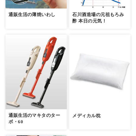
通販生活の薄焼いわし
石川酒造場の元祖もろみ
酢 本日の元気！
通販生活のマキタのター
メディカル枕
ボ・60