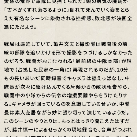
黄昏の荒野で軍隊に見捨てられた1頭の病気の廃馬が
「古木がくずれ落ちるように」倒れて死んでいく姿をとら
えた有名なシーンに象徴される挫折感、敗北感が映画全
篇にただよう。
戦局は逼迫していて、亀井文夫と撮影隊は戦闘後の前
線の部隊を追いかける形で撮影をつづけるしかなかった
のだろう。戦闘がおこなわれる「最前線の中隊本部」が現
地で（占拠した民家の一角に）再現されるのだが、20分
もの長いあいだ同時録音でキャメラは据えっぱなし、中
隊長が次々に駆け込んでくる斥候からの敵状報告やら、
戦闘中の小隊からの伝令の増援要請やらをうけたりす
る。キャメラが回っているのを意識しているせいか、中隊
長は素人芝居ながら妙に張り切って演じているようだ。
このシーンのやりとりは、もっとはっきり聞こえたはずだ
が、藤井慎一によるせっかくの現地録音も、音声がつぶれ