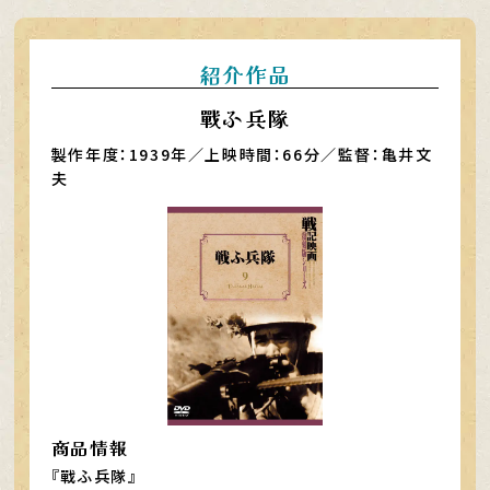
紹介作品
戰ふ兵隊
製作年度：1939年／上映時間：66分／監督：亀井文
夫
商品情報
『戰ふ兵隊』