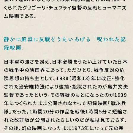
くられたグリゴーリ・チュフライ監督の反戦ヒューマニズ
ム映画である。
静かに鮮烈に反戦をうたいあげる「呪われた記
録映画」
日本軍の強さを讃え、日本必勝をうたい上げていた日本
の戦争中の映画界にあって、ただひとり、戦争反対の危
険思想の持ち主として、1938（昭和13）年に改正・強化
された治安維持法により逮捕・投獄されたのが亀井文夫
監督であったという。その容疑のもとになったのが1939
年につくられたまま公開されなかった記録映画『戰ふ兵
隊』だった。1時間20分の作品を戦後1時間5分に短縮さ
れた改訂版が公開されたらしいのだが私は見ておらず、
その後、幻の映画になったまま1975年になって元の完