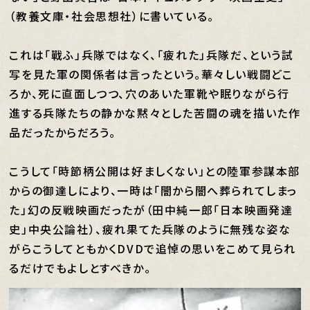
（教養文庫・社会思想社）に書いている。
これは「戰ふ」兵隊ではなく、「疲れた」兵隊だ、という試
写を見た軍の関係者は言ったという。華々しい戦闘どこ
ろか、死に直面しつつ、穴のあいた軍靴や眠りながら行
進する兵隊たちの静かな黙々とした苦闘の魂を描いた作
品だったからだろう。
こうして「時節柄公開は好ましくない」との陸軍参謀本部
からの御達しにより、一時は「闇から闇へ葬られてしまっ
た」幻の反戦映画だったが（田中純一郎「日本映画発達
史」中央公論社）、疲れ果てた兵隊のように無残な姿な
がらこうしてともかくDVDで追悼の思いをこめて見られ
るだけでもよしとすべきか。