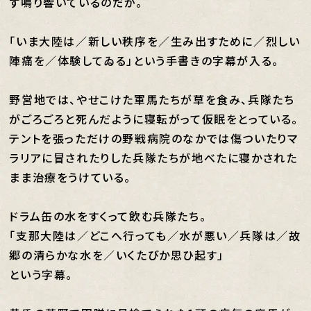
ず鳴り響いているのだが。
「いま大陸は／新しい秩序を／生み出すために／烈しい
陣痛を／体験してゐる」という手書きの字幕が入る。
野営地では、やせこけた軍馬たちが草を食み、兵隊たち
がごろごろと死んだように寝転がって仮眠をとっている。
テントを張っただけの野戦病院のなかでは傷ついたりマ
ラリアに冒されたりした兵隊たちが地べたに寝かされた
まま治療をうけている。
ドラム缶の水をすくって飲む兵隊たち。
「支那大陸は／どこへ行っても／水が悪い／兵隊は／故
郷の清らかな水を／いくたびか思ひ起す」
という字幕。