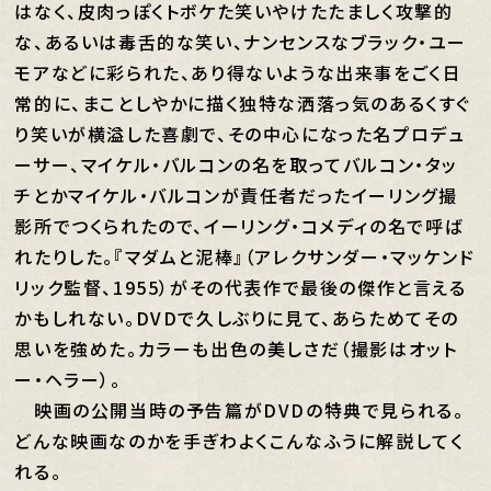
はなく、皮肉っぽくトボケた笑いやけたたましく攻撃的
な、あるいは毒舌的な笑い、ナンセンスなブラック・ユー
モアなどに彩られた、あり得ないような出来事をごく日
常的に、まことしやかに描く独特な洒落っ気のあるくすぐ
り笑いが横溢した喜劇で、その中心になった名プロデュ
ーサー、マイケル・バルコンの名を取ってバルコン・タッ
チとかマイケル・バルコンが責任者だったイーリング撮
影所でつくられたので、イーリング・コメディの名で呼ば
れたりした。『マダムと泥棒』（アレクサンダー・マッケンド
リック監督、1955）がその代表作で最後の傑作と言える
かもしれない。DVDで久しぶりに見て、あらためてその
思いを強めた。カラーも出色の美しさだ（撮影はオット
ー・ヘラー）。
映画の公開当時の予告篇がDVDの特典で見られる。
どんな映画なのかを手ぎわよくこんなふうに解説してく
れる。