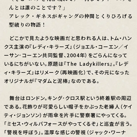
んとは誰のことです？」
アレック・ギネスがギャングの仲間とくりひろげる
型破りの物語！
どこかで見たような映画だと思われる人は、トム・ハン
クス主演の『レディ・キラーズ』（ジョエル・コーエン／イ
ーサン･コーエン共同監督、2004年）をごらんになって
いるにちがいない。原題は『The Ladykillers』。『レデ
ィ・キラーズ』はリメーク（再映画化）で、その元になった
オリジナルが『マダムと泥棒』なのである。
舞台はロンドン。キング･クロス駅という終着駅の周辺
である。花飾りが可愛らしい帽子をかぶった老婦人（ケイ
ティ・ジョンソン）が雨傘を片手に警察署にやってくる。
「ミセス・ウィルバフォースがやってくるぞ」と巡査が言う。
「警視を呼ぼう」。温厚な感じの警視（ジャック・ワーナ