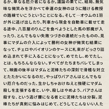
るか、単なる厄介者になるか。議論の果てに、結局、無気
味な微笑みを浮かべて幸運の女神のほうに賭ける教授
の路線でいこうということになる。そして…オウムの1羽
が外に逃げ出したり、列車から現金を自動車に載せて走
る途中、八百屋のりんごを食べようとした馬の邪魔が入
ったり、とんでもない失敗つづきの連続だったものの、見
事にマダムの介入によって勝利の女神が微笑む結果に
なって、チェロやバイオリンのケースに札束がどっさり詰
め込まれて手に入ることになって、めでたし、めでたし、
とは、もちろんならない。すべてがたちまちバレてしまっ
て、映画の後半はマダムと泥棒たちの深刻で滑稽な対立
とたたかいになるのだ。やっぱりバアさんはとんでもな
い厄介ものだった、生かしちゃおけねえと強硬にマダム
殺しを主張する者と、いや、殺しはやめよう、バアさんは
殺すな、という逃げ腰になる者とに泥棒たちは分裂。泥
棒たちが真剣に悩みはじめて、どうしてこんないい人た