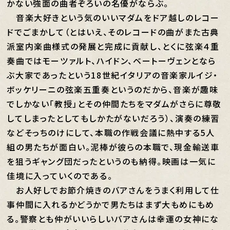
かない強面の曲者ぞろいの名優がならぶ。
音楽大好きという気のいいマダムをドア越しのレコー
ドでごまかして（とはいえ、そのレコードの曲がまた古典
派室内楽曲様式の発展と完成に貢献し、とくに弦楽４重
奏曲ではモーツァルト、ハイドン、ベートーヴェンとなら
ぶ大家であったという18世紀イタリアの音楽家ルイジ・
ボッケリーニの弦楽五重奏というのだから、音楽が趣味
でしかない「教授」とその仲間たちをマダムがさらに尊敬
してしまったとしてもしかたがないだろう）、演奏の練習
などそっちのけにして、本職の作戦会議に熱中する5人
組の男たちが面白い。泥棒が彼らの本職で、現金輸送車
を狙うギャング団だったというのも納得。映画は一気に
佳境に入っていくのである。
お人好しでお節介焼きのバアさんをうまく利用して仕
事仲間に入れるかどうかで男たちはまず大もめにもめ
る。警察とも仲がいいらしいバアさんは幸運の女神にな