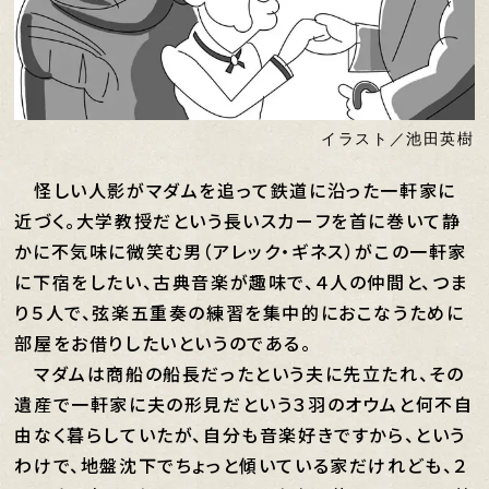
イラスト／池田英樹
怪しい人影がマダムを追って鉄道に沿った一軒家に
近づく。大学教授だという長いスカーフを首に巻いて静
かに不気味に微笑む男（アレック・ギネス）がこの一軒家
に下宿をしたい、古典音楽が趣味で、４人の仲間と、つま
り５人で、弦楽五重奏の練習を集中的におこなうために
部屋をお借りしたいというのである。
マダムは商船の船長だったという夫に先立たれ、その
遺産で一軒家に夫の形見だという３羽のオウムと何不自
由なく暮らしていたが、自分も音楽好きですから、という
わけで、地盤沈下でちょっと傾いている家だけれども、２