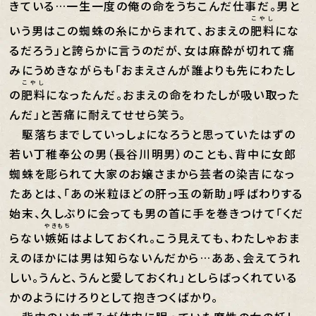
きている…一生一度の俺の命をうちこんだ仕事だ。男と
こやし
いう男はこの蜘蛛の糸にからまれて、おまえの
肥料
にな
るだろう」と誇らかに言うのだが、女は麻酔が切れて痛
みにうめきながらも「おまえさんが誰よりも先にわたし
こやし
の
肥料
になったんだ。おまえの命をわたしが吸い取った
んだ」と苦痛に耐えてせせら笑う。
駆落ちまでしていっしょになろうと思っていたはずの
若い丁稚奉公の男（長谷川明男）のことも、背中に女郎
蜘蛛を彫られて大家のお嬢さまから芸者の染吉になっ
たあとは、「あの米粒ほどの肝っ玉の新助」呼ばわりする
始末、久しぶりに会っても男の首に手を巻きつけて「くだ
やきもち
らない
嫉妬
はよしておくれ。こう見えても、わたしゃおま
えのほかには男は知らないんだから…ああ、会えてうれ
しい。うんと、うんと愛しておくれ」としらばっくれている
かのようにけろりとして抱きつくばかり。