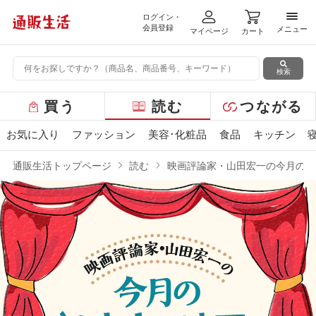
ログイン・
メニ
会員登録
メニュー
マイページ
カート
検索
グ
買う
読む
つながる
ロ
ー
お気に入り
ファッション
美容･化粧品
食品
キッチン
バ
ル
通販生活トップページ
読む
映画評論家・山田宏一の今月の“2
メ
ニ
ュ
ー