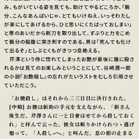
み、もがいている姿を見ても、助けてやるどころか、「親
分、こんなあんばいじゃ、とてもいけねえ、いっそわたし
が楽にしてあげるから、ひと思いにくたばっておしまい」
と帯のあいだから剃刀を取り出して、ずぶりと力をこめ
て親分の脇腹に突き刺すのである。男は「死んでも化け
て出るぞ」としぶとくもがきつつ息絶える。
芹澤という侍に惚れてしまったお艶が最後に誰に殺さ
れるかは見てのお楽しみということにして、谷崎潤一郎
の小説『お艶殺し』の忘れがたいラストをむしろ引用させ
ていただこう。
「お艶殺し」はそれから二三日目に決行された。
[中略] お艶は新助の手元を支えながら、「新さん
後生だ、芹澤さんに一と目會はせてから殺しておく
れ」と拝んで云った。彼女は斬りかけられつゝ逃げ
廻って、「人殺し
」と叫んだ。息の根の止まる