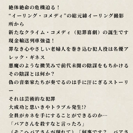
絶体絶命の危機迫る！
“イーリング・コメディ”の総元締イーリング撮影
所から
新たなクライム・コメディ（犯罪喜劇）の誕生です
現金輸送列車強盗！
罪なき心やさしい老婦人を巻き込む犯人役は名優ア
レック・ギネス
悪魔のような微笑みで前代未聞の陰謀をもちかける
その陰謀とは何か？
偽の音楽家たちが奏でるのは手に汗にぎるストーリ
ー
それは芸術的な犯罪
大成功と思いきやトラブル発生!?
全員がカネを手にすることができるのか…
「バアさんを殺すなと言ったろ」
（そこへバアさんが現れて）「何事です？ バアさ