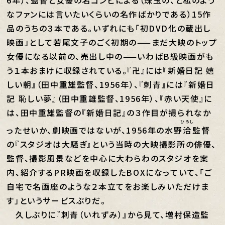
6年）、監督と女優の名コンビによる（珠玉の、と私のよう
なファンには言いたいくらいの名作ばかりである）15作
品のうちの３本である。いずれにも「初DVD化の蔵出し
映画」として若尾文子のごく初期の——まだ大映のトップ
女優になる以前の、売出し中の——いわばB級映画がも
う１本おまけに収録されている。『卍』には『新婚日記 嬉
しい朝』（田中重雄監督、1956年）、『刺青』には『新婚日
記 恥しい夢』（田中重雄監督、1956年）、『赤い天使』に
は、田中重雄監督の『新婚日記』の３作目が撮られなか
ひろし
ったせいか、劇映画ではないが、1956年の水野
洽
監督
の『スタジオは大騒ぎ』という当時の大映撮影所の俳優、
監督、撮影風景などを中心に大わらわのスタジオを案
内、紹介するPR映画を収録したBOXになっていて、「ご
自宅で名画座のような２本立てをお楽しみいただけま
す」というサービスぶりだ。
久しぶりに『刺青（いれずみ）』から見て、増村保造監