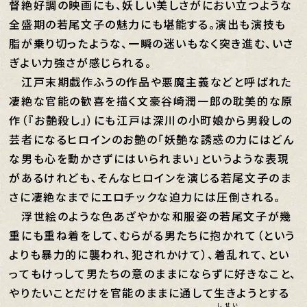
督絶好調の映画にも、妖しい美しさがにおい立つような
全盛期の若尾文子の魅力にも堪能する。演出も演技も
脂が乗り切ったような、一瞬の迷いもなく突き進む、いさ
ぎよい力強さが感じられる。
江戸末期戯作ふうの作品や悪魔主義などと呼ばれた
凄絶な官能の歓喜を描く文豪谷崎潤一郎の耽美的な原
作（『お艶殺し』）にも江戸は深川の小町娘から男殺しの
芸者になるヒロインのお艶の「妖艶な誘惑の力にはどん
な男も心を動かさずにはいられまい」というような表現
があるけれども、そんなヒロインを演じる若尾文子のま
さに凄絶なまでにエロチックな迫力には圧倒される。
浮世絵のような色あざやかな和服姿の若尾文子が幾
重にも重ね着をして、むらがる男たちに抱かれて（という
よりも暴力的に襲われ、犯されかけて）、着乱れて、とい
ってもけっして男たちの意のままにならずに好きなこと、
やりたいことだけを官能のままに通して生きようとする
しせい