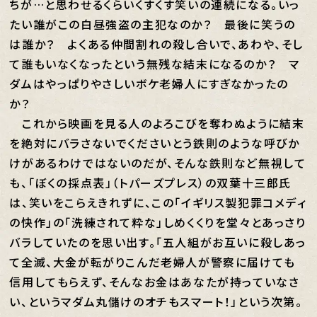
ちが…と思わせるくらいくすくす笑いの連続になる。いっ
たい誰がこの白昼強盗の主犯なのか？ 最後に笑うの
は誰か？ よくある仲間割れの殺し合いで、あわや、そし
て誰もいなくなったという無残な結末になるのか？ マ
ダムはやっぱりやさしいボケ老婦人にすぎなかったの
か？
これから映画を見る人のよろこびを奪わぬように結末
を絶対にバラさないでくださいとう鉄則のような呼びか
けがあるわけではないのだが、そんな鉄則など無視して
も、「ぼくの採点表」（トパーズプレス）の双葉十三郎氏
は、笑いをこらえきれずに、この「イギリス製犯罪コメディ
の快作」の「洗練されて粋な」しめくくりを堂々とあっさり
バラしていたのを思い出す。「五人組がお互いに殺しあっ
て全滅、大金が転がりこんだ老婦人が警察に届けても
信用してもらえず、そんなお金はあなたが持っていなさ
い、というマダム丸儲けのオチもスマート！」という次第。