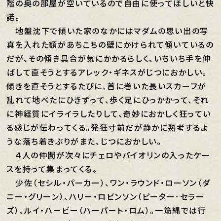
階の奥の部屋が空いているので自由に使ってほしいと快
諾。
地盤沈下で傾いた家のなかにはマダムの思い出の写
真を入れた額があちこちの壁にかけられて傾いているの
だが、その傾き具合が気にかかるらしく、いちいち手を伸
ばして直そうとするアレック・ギネスがじつにおかしい。
傾きを直そうとするたびに、首に巻いた長いスカーフが
乱れて地べたにひきずって、歩く足にひっかかって、それ
に神経質にイライラしたりして、奇妙におかしく狂ってい
る感じが伝わってくる。発狂寸前だが静かに熟考するよ
うな落ち着きぶりがまた、じつにおかしい。
４人の仲間が次々にチェロやバイオリンの入ったケー
スを持って集まってくる。
少佐（セシル・パーカー）、ワン・ラウンド・ローソン（ダ
ニー・グリーン）、ハリー・ロビンソン（ピーター･セラー
ズ）、ルイ・ハービー（ハーバート・ロム）。一筋縄では行