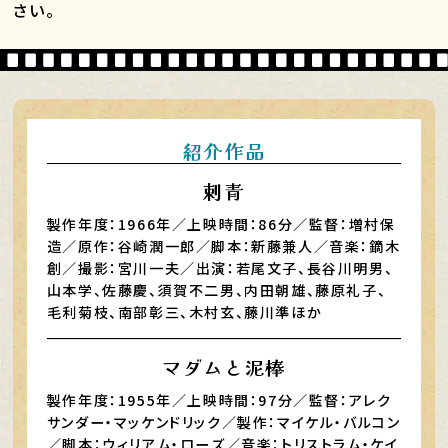
さい。
紹介作品
刺青
製作年度：1966年／上映時間：86分／監督：増村保
造／原作：谷崎潤一郎／脚本：新藤兼人／音楽：鏑木
創／撮影：宮川一夫／出演：若尾文子、長谷川明男、
山本学、佐藤慶、須賀不二男、内田朝雄、藤原礼子、
毛利菊枝、南部彰三、木村玄、藤川準ほか
マダムと泥棒
製作年度：1955年／上映時間：97分／監督：アレク
サンダー・マッケンドリック／製作：マイケル・バルコン
／脚本：ウィリアム・ローズ／音楽：トリストラム・ケイ