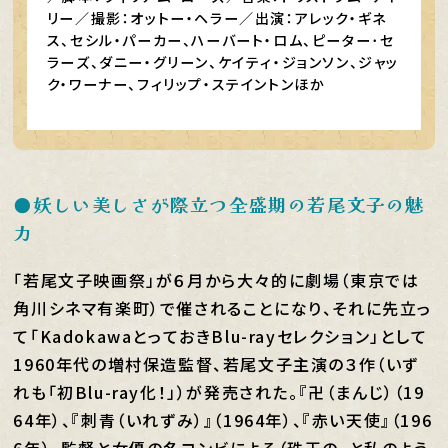
リー／撮影：オットー・ヘラー／出演：アレック・ギネ
ス、セシル・パーカー、ハーバート・ロム、ピーター･セ
ラーズ、ダニー・グリーン、ケイティ・ジョンソン、ジャッ
ク・ワーナー、フィリップ・ステイントンほか
●妖しい美しさが際立つ全盛期の若尾文子の魅
力
「若尾文子映画祭」が６月から大々的に劇場（東京では
角川シネマ有楽町）で催されることになり、それに先立っ
て「KadokawaとっておきBlu-rayセレクション」として
1960年代の増村保造監督、若尾文子主演の３作（いず
れも「初Blu-ray化！」）が発売された。『卍（まんじ）（19
64年）、『刺青（いれずみ）』（1964年）、『赤い天使』（196