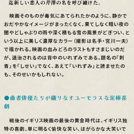
迄新しい恋人の芹澤の名を呼び續けた。
映画そのものが毒気にあてられたかのように、静かで
おだやかなイメージがまったくなく、果てしなく暗い夜の
闇やどしゃぶりの雨や深く積もる雪の風景がどぎつい、と
いう以上に美しく濃厚なカラー（撮影は名手・宮川一夫）
で描かれる。映画の血みどろのラストもすさまじいのだ
が、退治されるのは背中のいれずみである。題名の『刺
青』を「しせい」でなく、あえて「いれずみ」と読ませたの
も、そのせいかもしれない。
●曲者俳優たちが織りなすユーモラスな泥棒喜
劇
戦後のイギリス映画の最後の黄金時代は、イギリス独
特の喜劇、単に明るく愉快な笑い、ほがらかな大笑いで