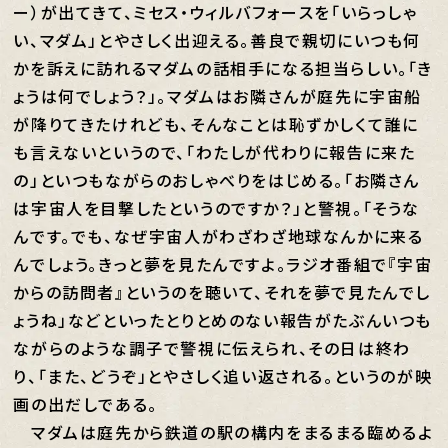
ー）が出てきて、ミセス・ウィルバフォースを「いらっしゃ
い、マダム」とやさしく出迎える。善良で親切にいつも何
かを訴えに訪れるマダムの話相手になる担当らしい。「き
ょうは何でしょう？」。マダムはお隣さんが庭先に宇宙船
が降りてきたけれども、そんなことは恥ずかしくて誰に
も言えないというので、「わたしが代わりに報告に来た
の」といつもながらのおしゃべりをはじめる。「お隣さん
は宇宙人を目撃したというのですか？」と警視。「そうな
んです。でも、なぜ宇宙人がわざわざ地球なんかに来る
んでしょう。きっと夢を見たんですよ。ラジオ番組で『宇宙
からの訪問者』というのを聴いて、それを夢で見たんでし
ょうね」などといったとりとめのない報告がたぶんいつも
ながらのような調子で警視に伝えられ、その日は終わ
り、「また、どうぞ」とやさしく追い返される。というのが映
画の出だしである。
マダムは庭先から鉄道の駅の構内をまるまる臨めるよ