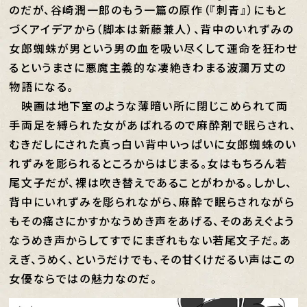
のだが、谷崎潤一郎のもう一篇の原作（『
刺青
』）にもと
づくアイデアから（脚本は新藤兼人）、背中のいれずみの
女郎蜘蛛が男という男の血を吸い尽くして運命を狂わせ
るというまさに悪魔主義的な凄絶きわまる波瀾万丈の
物語になる。
映画は地下室のような薄暗い所に閉じこめられて両
手両足を縛られた女があばれるので麻酔剤で眠らされ、
むきだしにされた真っ白い背中いっぱいに女郎蜘蛛のい
れずみを彫られるところからはじまる。女はもちろん若
尾文子だが、裸は吹き替えであることがわかる。しかし、
背中にいれずみを彫られながら、麻酔で眠らされながら
もその痛さにかすかなうめき声をあげる、そのあえぐよう
なうめき声からしてすでにまぎれもない若尾文子だ。あ
えぎ、うめく、というだけでも、その甘くけだるい声はこの
女優ならではの魅力なのだ。