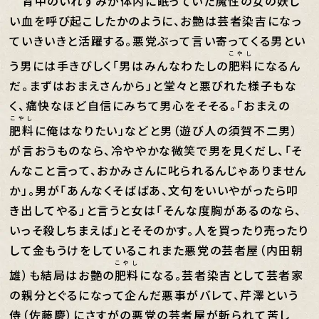
背中のいれずみが体内に眠っていた魔性の女の妖し
い血を呼び起こしたかのように、お艶は芸者染吉になっ
ていきいきと活躍する。悪党ぶって言い寄ってくる男とい
こやし
う男には手きびしく「男はみんなわたしの
肥料
になるん
だ。まずはおまえさんから」と堂々と悪びれた様子もな
く、痛快なほど自信にみちて男心をそそる。「おまえの
こやし
肥料
に俺はなりたい」などと男（遊び人の須賀不二男）
が言おうものなら、冷ややかな微笑で男を見くだし、「そ
んなこと言って、おかみさんに叱られるんじゃありません
か」。男が「あんなくそばばあ、文句をいいやがったら叩
き出してやる」と言うと女は「そんな度胸があるのなら、
いっそ殺しちまえば」とそそのかす。人を買ったり売ったり
して金もうけをしているこれまた悪党の芸者屋（内田朝
こやし
雄）も結局はお艶の
肥料
になる。芸者染吉として芸者家
の親分と
ぐ
る
になって企んだ悪事がバレて、芹澤という
侍（佐藤慶）にさすがの悪党の芸者屋が斬られて苦し