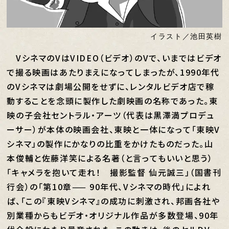
イラスト／池田英樹
VシネマのVはVIDEO（ビデオ）のVで、いまではビデオ
で撮る映画はあたりまえになってしまったが、1990年代
のVシネマは劇場公開をせずに、レンタルビデオ店で稼
動することを念頭に製作した劇映画の名称であった。東
映の子会社セントラル・アーツ（代表は黒澤満プロデュ
ーサー）が本体の映画会社、東映と一体になって「東映V
シネマ」の製作にかなりの比重をかけたものだった。山
本俊輔と佐藤洋笑による名著（と言ってもいいと思う）
「キャメラを抱いて走れ！ 撮影監督 仙元誠三」（国書刊
行会）の「第10章—— 90年代、Vシネマの時代」によれ
ば、「この『東映Vシネマ』の成功に刺激され、邦画各社や
別業種からもビデオ・オリジナル作品が多数登場、90年