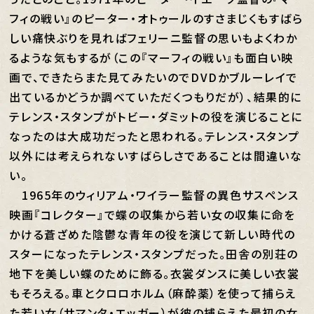
フィの戦い』のピーター・オトゥールのすさまじくもすばら
しい痛快ぶりを見ればフェリーニ監督の思いもよくわか
るような気もするが（この『マーフィの戦い』も面白い映
画で、できたらまた見てみたいのでDVDかブルーレイで
出ているかどうか調べていただくつもりだが）、結果的に
テレンス・スタンプがトビー・ダミットの役を演じることに
なったのは大成功だったと思われる。テレンス・スタンプ
以外には考えられないすばらしさであることは間違いな
い。
1965年のウィリアム・ワイラー監督の異色サスペンス
映画『コレクター』で蝶の収集から若い女の収集に命を
かける蒼ざめた陰鬱な青年の役を演じて新しい時代の
スターになったテレンス・スタンプだった。田舎の別荘の
地下を美しい蝶のために飾る。衣裳ダンスに美しい衣裳
もそろえる。車とクロロホルム（麻酔薬）を使って捕らえ
た若い女（サマンタ・エッガー）が彼の捕らえた最初の女