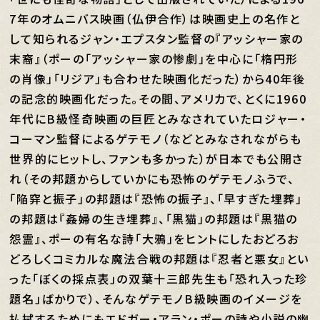
7年のオムニバス映画（仏伊合作）は映画史上の名作と
して知られるジャン・エプスタン監督の『アッシャー家の
末裔』（ポーの「アッシャー家の惨劇」を中心に「楕円形
の肖像」「リジア」も合わせた映画化だった）から40年後
の記念的映画化だった。その間、アメリカで、とくに1960
年代にB級怪奇映画の巨匠とみなされていたロジャー・
コーマン監督によるゲテモノ（などとみなされながらも
世界的にヒットし、ファンも多かった）が日本でも公開さ
れ（その邦題からしていかにも恐怖のゲテモノふうで、
「陥穽と振子」の邦題は『恐怖の振子』、「早すぎた埋葬」
の邦題は『姦婦の生き埋葬』、「黒猫」の邦題は『黒猫の
怨霊』、ポーの有名な詩「大鴉」をヒントにしたおどろお
どろしくコミカルな魔法合戦の邦題は『忍者と悪女』とい
った「ぼくの採点表」の双葉十三郎先生も「恐れ入った珍
題名」ばかりで）、そんなゲテモノB級映画のイメージを
払拭するためにもエドガー・アラン・ポーの詩や小説の幽