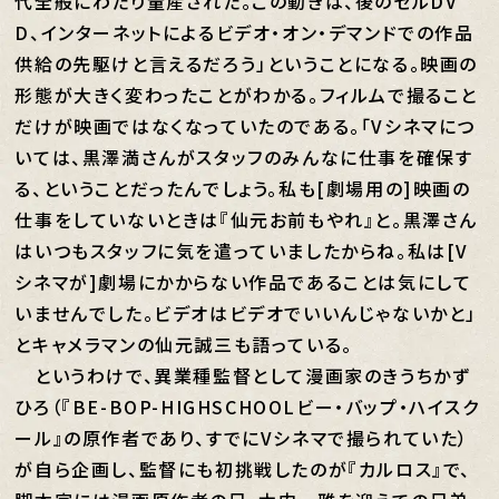
代全般にわたり量産された。この動きは、後のセルDV
D、インターネットによるビデオ・オン・デマンドでの作品
供給の先駆けと言えるだろう」ということになる。映画の
形態が大きく変わったことがわかる。フィルムで撮ること
だけが映画ではなくなっていたのである。「Vシネマにつ
いては、黒澤満さんがスタッフのみんなに仕事を確保す
る、ということだったんでしょう。私も[劇場用の]映画の
仕事をしていないときは『仙元お前もやれ』と。黒澤さん
はいつもスタッフに気を遣っていましたからね。私は[V
シネマが]劇場にかからない作品であることは気にして
いませんでした。ビデオはビデオでいいんじゃないかと」
とキャメラマンの仙元誠三も語っている。
というわけで、異業種監督として漫画家のきうちかず
ひろ（『BE-BOP-HIGHSCHOOLビー・バップ・ハイスク
ール』の原作者であり、すでにVシネマで撮られていた）
が自ら企画し、監督にも初挑戦したのが『カルロス』で、