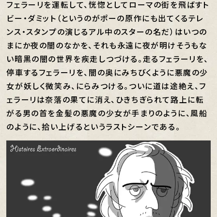
フェラーリを運転して、恍惚としてローマの街を飛ばすト
ビー・ダミット（というのがポーの原作にも出てくるテレ
ンス・スタンプの演じるアル中のスターの名だ）はいつの
まにか夜の闇のなかを、それも永遠に夜が明けそうもな
い暗黒の闇の世界を疾走しつづける。走るフェラーリを、
停車するフェラーリを、闇の奥にみちびくように悪魔の少
女が妖しく微笑み、にらみつける。ついに道は途絶え、フ
ェラーリは奈落の果てに消え、ひきちぎられて路上に転
がる男の首を金髪の悪魔の少女が手まりのように、風船
のように、拾い上げるというラストシーンである。