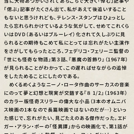
当に大物あつかいされてあちこちで大きく「悼む」記事や
「偲ぶ」記事がたくさん出て、私があえて後追いすること
もないと思うけれども、テレンス・スタンプはひょっとし
たら忘れられかけているような気がして、せめてこれくら
いはDVD（あるいはブルーレイ）化されて久しぶりに見
られるとの期待もこめて私にとっては忘れがたい主演作
をさがしてもらったところ、フェデリコ・フェリーニ監督の
『世にも怪奇な物語』第３話、『悪魔の首飾り』（1967年）
が見られることがわかって、この遅ればせながらの追悼
をしたためることにしたのである。
めくるめくようなニーノ・ロータ作曲のサーカスの音楽
にのって夢と幻想と現実が交錯する『８ 1/2』（1963年）
のカラー版怪奇スリラーの偉大な小品（3本のオムニバ
ス映画の1本なので長篇映画ではないのだが…）といっ
た感じで、忘れがたい、見ごたえのある傑作だった。エド
ガー・アラン・ポーの「怪異譚」からの映画化で、第1話が