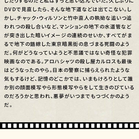
したりするのだと私はずっと思い込んでいた。久しぶりに
DVDで見直したら、そんな地下道などは出てこない。し
かし、チャック・ウィルソンと竹中直人の執拗な追いつ追
われつの殺し合いなど、マンションの地下の水道管など
が突き出した暗いイメージの連続のせいか、すべてがま
るで地下の錯綜した東京暗黒街の息づまる死闘のよう
だ。何がどうなっていようと不思議ではない奇怪な犯罪
映画なのである。アロハシャツの殺し屋カルロスも最後
はどうなったのやら。日本の警察に捕らえられたような
気もするけど、記憶のどこかでは、いまもけろりとして誰
か別の顔面模写やら形態模写やらをして生きのびている
のだろうかと思われ、悪夢がいつまでもつづくかのよう
だ。