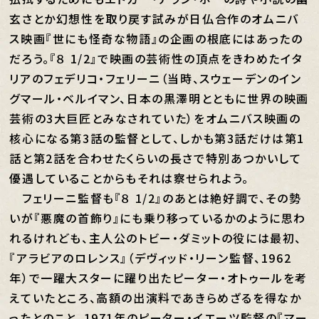
玄さとか幻想性を取り戻す試みが日仏合作のオムニバ
ス映画『世にも怪奇な物語』の企画の根底にはあったの
だろう。『８ 1/2』で映画の芸術性の頂点をきわめたイタ
リアのフェデリコ・フェリーニ（当時、スウェーデンのイン
グマール・ベルイマン、日本の黒澤明とともに世界の映画
芸術の3大巨匠とみなされていた）をオムニバス映画の
核心になる第3話の監督として、しかも第3話だけは第1
話と第2話を合わせたくらいの長さで特別あつかいして
優遇していることからもそれは察せられよう。
フェリーニ監督も『８ 1/2』のあとは絶好調で、その勢
いが『悪魔の首飾り』にも乗り移っているかのように思わ
れるけれども、主人公のトビー・ダミットの役には最初、
『アラビアのロレンス』（デヴィッド・リーン監督、1962
年）で一躍大スターに躍り出たピーター・オトゥールを考
えていたところ、高額の出演料であきらめざるを得なか
ったとのこと。1971年のピーター・イエーツ監督の『マー