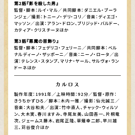
第2話『影を殺した男』
監督・脚本：ルイ・マル／共同脚本：ダニエル・ブーラ
ンジェ／撮影：トニーノ・デリ・コリ／音楽：ディエゴ・
マッソン／出演：アラン・ドロン、ブリジッド・バルドー、
カティア・クリスチーヌほか
第3話『悪魔の首飾り』
監督・脚本：フェデリコ・フェリーニ／共同脚本：ベル
ナルディーノ・ザッポーニ／音楽：ニーノ・ロータ／出
演：テレンス・スタンプ、マリナ・ヤール、サルヴォ・ラン
ドーネほか
カルロス
製作年度：1991年／上映時間：92分／監督・原作：
きうちかずひろ／脚本：木内一雅／撮影：仙元誠三／
音楽：大谷和夫／出演：竹中直人、チャック・ウィルソ
ン、大木実、春川ますみ、寺尾友美、山田吾一、片桐竜
次、ジェームス藤木、岩尾正隆、草薙幸二郎、早川雄
三、苅谷俊介ほか