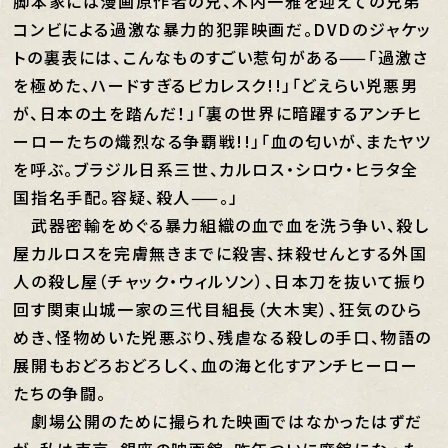
脚本家には漫画原作者の兄、木内一雅を迎えての兄弟
コンビによる過激な暴力的犯罪映画だ。DVDのジャケッ
トの裏表には、こんなものすごい惹句がある——「過激さ
を極めた、ハードすぎるピカレスク!!」「どえらい兇悪男
が、日本の土を踏んだ！」「裏の世界に暗躍するアンチヒ
ーローたちの熾烈なる争覇戦!!」「血の匂いが、またヤツ
を呼ぶ。ブラジル日系三世、カルロス・シロウ・ヒラタ全
国指名手配。容疑、殺人——。」
武器密輸をめぐる暴力組織の血で血を洗う争い、殺し
屋カルロスを完膚無きまでに殺害、抹殺せんとする外国
人の殺し屋（チャック・ウィルソン）、日本刀を抜いて振り
回す関東山城一家の三代目組長（大木実）、狂気のひら
めき、怪物めいた兇悪ぶり、残虐なる殺しの手口、物語の
展開もおどろおどろしく、血の海と化すアンチヒーロー
たちの争闘。
劇場公開のために撮られた映画ではなかったはずだ