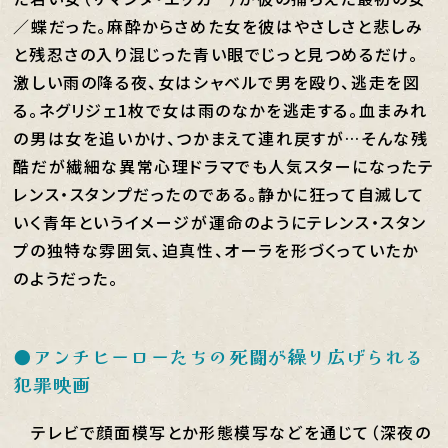
／蝶だった。麻酔からさめた女を彼はやさしさと悲しみ
と残忍さの入り混じった青い眼でじっと見つめるだけ。
激しい雨の降る夜、女はシャベルで男を殴り、逃走を図
る。ネグリジェ1枚で女は雨のなかを逃走する。血まみれ
の男は女を追いかけ、つかまえて連れ戻すが…そんな残
酷だが繊細な異常心理ドラマでも人気スターになったテ
レンス・スタンプだったのである。静かに狂って自滅して
いく青年というイメージが運命のようにテレンス・スタン
プの独特な雰囲気、迫真性、オーラを形づくっていたか
のようだった。
●アンチヒーローたちの死闘が繰り広げられる
犯罪映画
テレビで顔面模写とか形態模写などを通じて（深夜の