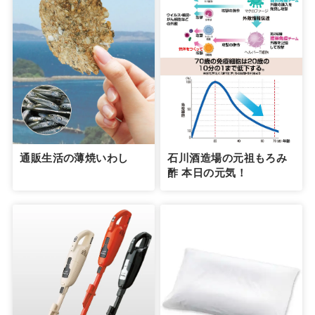
通販生活の薄焼いわし
石川酒造場の元祖もろみ
酢 本日の元気！