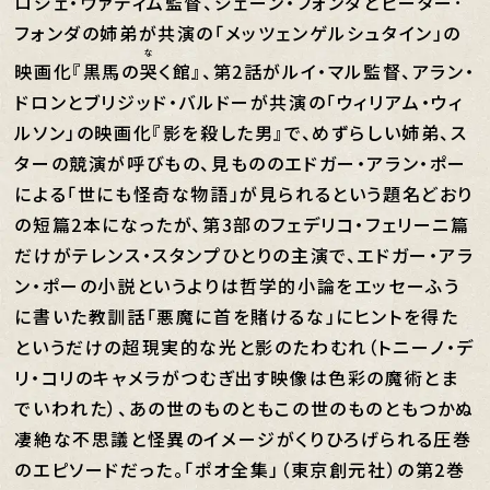
ロジェ・ヴァディム監督、ジェーン・フォンダとピーター･
フォンダの姉弟が共演の「メッツェンゲルシュタイン」の
な
映画化『黒馬の
哭
く館』、第2話がルイ・マル監督、アラン・
ドロンとブリジッド・バルドーが共演の「ウィリアム・ウィ
ルソン」の映画化『影を殺した男』で、めずらしい姉弟、ス
ターの競演が呼びもの、見もののエドガー・アラン・ポー
による「世にも怪奇な物語」が見られるという題名どおり
の短篇2本になったが、第3部のフェデリコ・フェリーニ篇
だけがテレンス・スタンプひとりの主演で、エドガー・アラ
ン・ポーの小説というよりは哲学的小論をエッセーふう
に書いた教訓話「悪魔に首を賭けるな」にヒントを得た
というだけの超現実的な光と影のたわむれ（トニーノ・デ
リ・コリのキャメラがつむぎ出す映像は色彩の魔術とま
でいわれた）、あの世のものともこの世のものともつかぬ
凄絶な不思議と怪異のイメージがくりひろげられる圧巻
のエピソードだった。「ポオ全集」（東京創元社）の第2巻