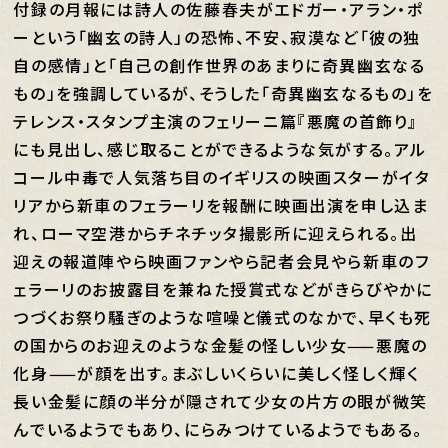
付録の月報には詩人の佐藤春夫がエドガー・アラン・ポ
ーという「幽玄の詩人」の恐怖、不安、寂漠など「彼の独
自の感情」と「自己の創作世界のあまりに奇異幽玄なる
もの」を強調しているが、そうした「奇異幽玄なるもの」を
テレンス・スタンプ主演のフェリーニ篇『悪魔の首飾り』
にも見出し、感じ取ることができるような気がする。アル
コール中毒で人気落ち目のイギリスの映画スターがイタ
リアから新車のフェラーリを報酬に映画出演を申し込ま
れ、ローマ空港からチネチッタ撮影所に迎えられる。出
迎えの報道陣やら映画ファンやら記者会見やら新車のフ
ェラーリのお披露目を兼ねた授賞式などがきらびやかに
つづくお祭り騒ぎのような喧噪と儀式のなかで、早くも死
の国からのお迎えのような金髪の怪しい少女——悪魔の
化身——が顔を出す。まぶしいくらいに美しく怪しく輝く
長い金髪に顔の半分が隠されて少女の片方の眼が微笑
んでいるようでもあり、にらみつけているようでもある。