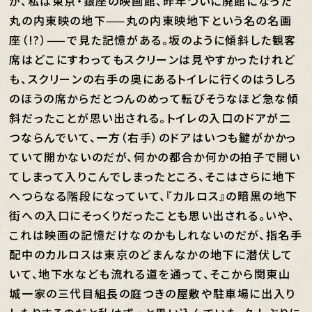
が、私は東京・銀座の映画館、昨年ついに廃館になった
丸の内東映の地下——丸の内東映地下という名の名画
座（!?）——で見た記憶がある。坂のように傾斜した観客
席はどこにすわってもスクリーンは見やすかったけれど
も、スクリーンの右手の奥にあるトイレに行くのはうしろ
のほうの席からだとつんのめって転びそうなほど急な傾
斜だったことが思い出される。トイレの入口のドアが二
つならんでいて、一方（右手）のドアはいつも鍵がかかっ
ていて開かないのだが、何かの都合か何かの拍子で開い
てしまって入りこんでしまったところ、そこはさらに地下
へつらなる階段になっていて、『カルロス』の暗黒の地下
街への入口にそっくりだったことも思い出される。いや、
これは映画の記憶だけなのかもしれないのだが、指名手
配中のカルロスは東京のどまんなかの地下に潜伏して
いて、地下水なども流れる道を通って、そこから関東山
城一家の三代目組長の庭つきの屋敷や駐車場に出入り