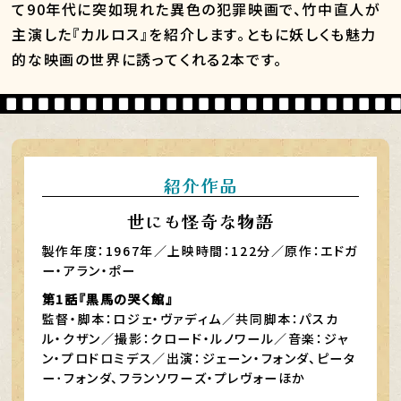
て90年代に突如現れた異色の犯罪映画で、竹中直人が
主演した『カルロス』を紹介します。ともに妖しくも魅力
的な映画の世界に誘ってくれる2本です。
紹介作品
世にも怪奇な物語
製作年度：1967年／上映時間：122分／原作：エドガ
ー・アラン・ポー
第1話『黒馬の哭く館』
監督・脚本：ロジェ・ヴァディム／共同脚本：パスカ
ル・クザン／撮影：クロード・ルノワール／音楽：ジャ
ン・プロドロミデス／出演：ジェーン・フォンダ、ピータ
ー･フォンダ、フランソワーズ・プレヴォーほか