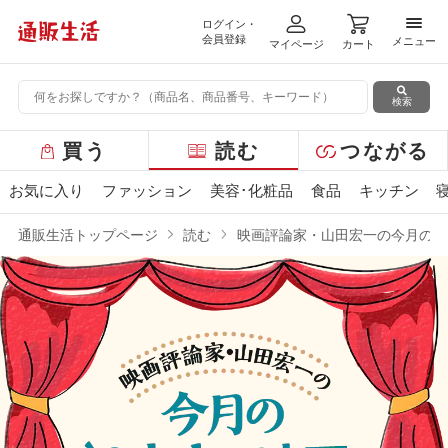
ログイン・
メニ
会員登録
メニュー
マイページ
カート
検索
グ
買う
読む
つながる
ロ
ー
お気に入り
ファッション
美容･化粧品
食品
キッチン
バ
ル
通販生活トップページ
読む
映画評論家・山田宏一の今月の“2
メ
ニ
ュ
ー