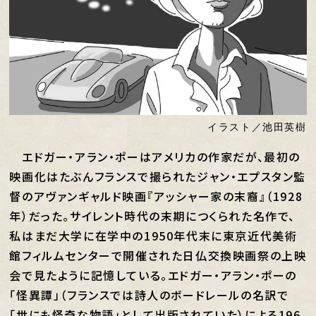
イラスト／池田英樹
エドガー・アラン・ポーはアメリカの作家だが、最初の
映画化はたぶんフランスで撮られたジャン・エプスタン監
督のアヴァンギャルド映画『アッシャー家の末裔』（1928
年）だった。サイレント時代の末期につくられた名作で、
私はまだ大学に在学中の1950年代末に東京近代美術
館フィルムセンターで開催された日仏交換映画祭の上映
会で見たように記憶している。エドガー・アラン・ポーの
「怪異譚」（フランスでは詩人のボードレールの名訳で
「世にも怪奇な物語」として出版されていた）による196