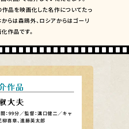
豪の作品を映画化した名作についてたっ
本からは森鴎外、ロシアからはゴーリ
画化作品です。
介作品
椒大夫
時間：99分／監督：溝口健二／キャ
花柳喜章、進藤英太郎