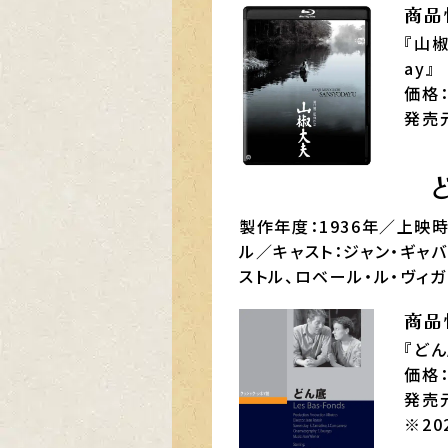
商品
『山椒
ay』
価格：
発売
製作年度：1936年／上映時
ル／キャスト：ジャン・ギャバ
ストル、ロベール・ル・ヴィガ
商品
『どん
価格：
発売
※2