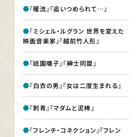
『暖流』『追いつめられて…』
『ミシェル・ルグラン 世界を変えた
映画音楽家』『越前竹人形』
『祇園囃子』『紳士同盟』
『白衣の男』『女は二度生まれる』
『刺青』『マダムと泥棒』
『フレンチ・コネクション』『フレン