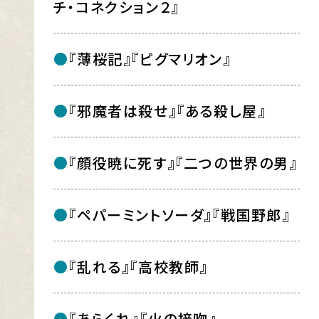
チ・コネクション２』
『薄桜記』『ピグマリオン』
『邪魔者は殺せ』『ある殺し屋』
『顔役暁に死す』『二つの世界の男』
『ペパーミントソーダ』『戦国野郎』
『乱れる』『高校教師』
『あらくれ』『火の接吻』