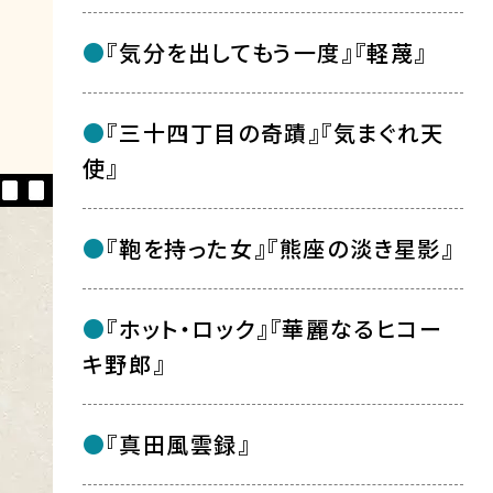
『気分を出してもう一度』『軽蔑』
『三十四丁目の奇蹟』『気まぐれ天
使』
『鞄を持った女』『熊座の淡き星影』
『ホット・ロック』『華麗なるヒコー
キ野郎』
『真田風雲録』