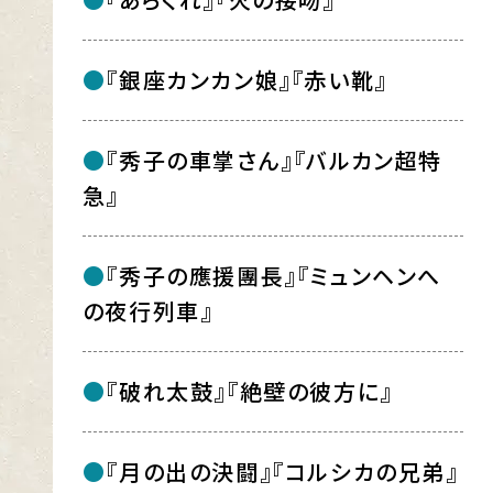
『銀座カンカン娘』『赤い靴』
『秀子の車掌さん』『バルカン超特
急』
『秀子の應援團長』『ミュンヘンへ
の夜行列車』
『破れ太鼓』『絶壁の彼方に』
『月の出の決闘』『コルシカの兄弟』