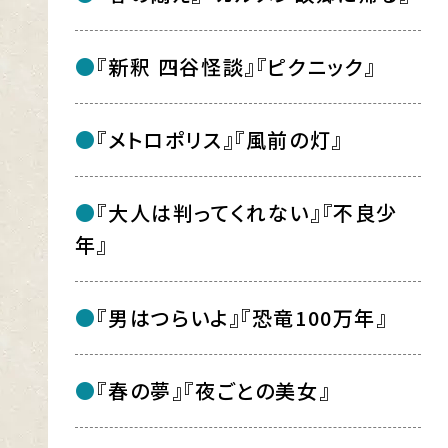
『新釈 四谷怪談』『ピクニック』
『メトロポリス』『風前の灯』
『大人は判ってくれない』『不良少
年』
『男はつらいよ』『恐竜100万年』
『春の夢』『夜ごとの美女』