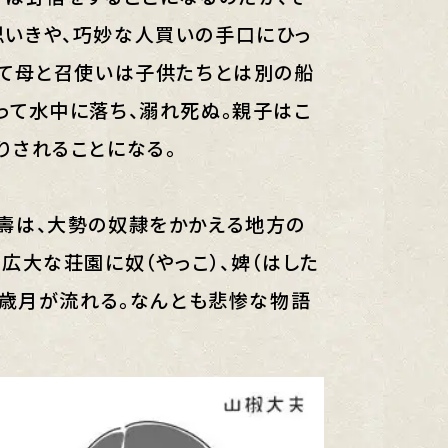
いきや、巧妙な人買いの手口にひっ
って母と召使いは子供たちとは別の船
って水中に落ち、溺れ死ぬ。親子はこ
りされることになる。
壽は、大勢の奴隷をかかえる地方の
広大な荘園に奴（やっこ）、婢（はした
の歳月が流れる。なんとも悲惨な物語