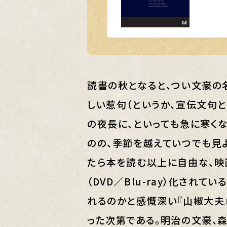
読書の秋となると、つい文豪の
しい惹句（というか、宣伝文句と
の夜長に、といっても急に寒く
のの、季節を越えていつでも見
たら本を読む以上に自由な、映
（DVD／Blu-ray）化され
れるのかと感慨深い『山椒大夫
った次第である。明治の文豪、