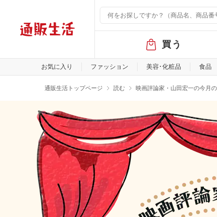
グ
買う
ロ
ー
バ
お気に入り
ファッション
美容･化粧品
食品
ル
メ
通販生活トップページ
読む
映画評論家・山田宏一の今月の“
ニ
ュ
ー