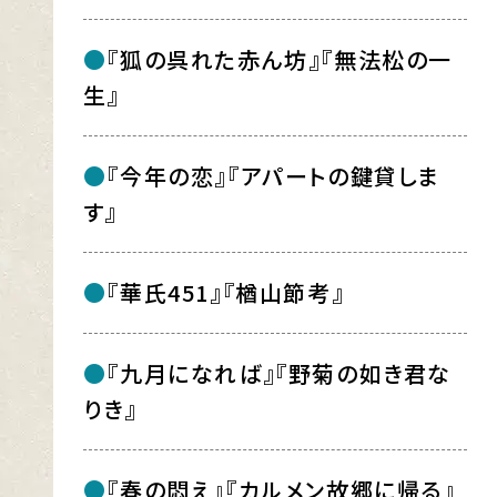
『狐の呉れた赤ん坊』『無法松の一
生』
『今年の恋』『アパートの鍵貸しま
す』
『華氏451』『楢山節考』
『九月になれば』『野菊の如き君な
りき』
『春の悶え』『カルメン故郷に帰る』