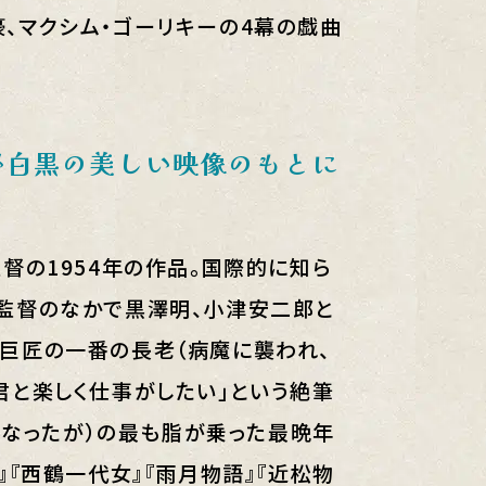
、マクシム・ゴーリキーの4幕の戯曲
が白黒の美しい映像のもとに
督の1954年の作品。国際的に知ら
監督のなかで黒澤明、小津安二郎と
巨匠の一番の長老（病魔に襲われ、
君と楽しく仕事がしたい」という絶筆
亡くなったが）の最も脂が乗った最晩年
』『西鶴一代女』『雨月物語』『近松物