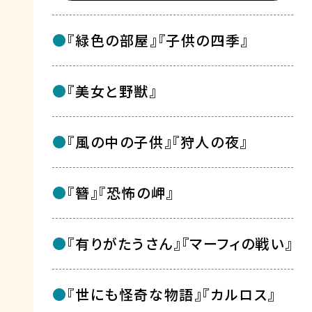
『緑色の部屋』『子供の四季』
『美女と野獣』
『風の中の子供』『狩人の夜』
『簪』『恐怖の岬』
『有りがたうさん』『マーフィの戦い』
『世にも怪奇な物語』『カルロス』