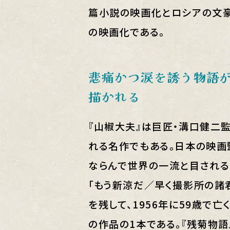
篇小説の映画化とロシアの文豪
の映画化である。
悲痛かつ涙を誘う物語
描かれる
『山椒大夫』は巨匠・溝口健二監
れる名作でもある。日本の映画
ならんで世界の一流と目される
「もう新涼だ／早く撮影所の諸
を残して、1956年に59歳で
の作品の1本である。『残菊物語