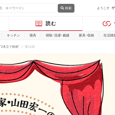
検索
ようこそ
ゲ
読む
キッチン
寝具
掃除･洗濯･裁縫
家具･収納
生活雑
2本立て映画”
第11回