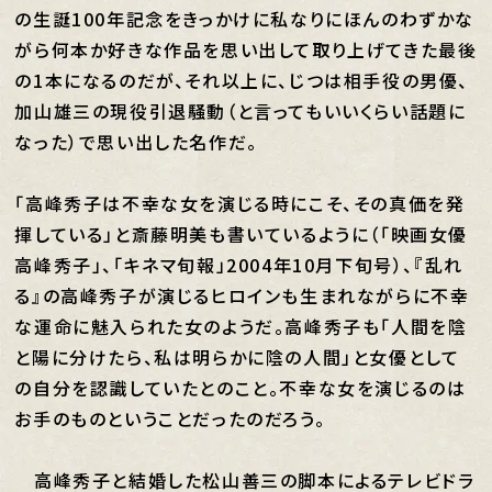
の生誕100年記念をきっかけに私なりにほんのわずかな
がら何本か好きな作品を思い出して取り上げてきた最後
の1本になるのだが、それ以上に、じつは相手役の男優、
加山雄三の現役引退騒動（と言ってもいいくらい話題に
なった）で思い出した名作だ。
「高峰秀子は不幸な女を演じる時にこそ、その真価を発
揮している」と斎藤明美も書いているように（「映画女優
高峰秀子」、「キネマ旬報」2004年10月下旬号）、『乱れ
る』の高峰秀子が演じるヒロインも生まれながらに不幸
な運命に魅入られた女のようだ。高峰秀子も「人間を陰
と陽に分けたら、私は明らかに陰の人間」と女優として
の自分を認識していたとのこと。不幸な女を演じるのは
お手のものということだったのだろう。
高峰秀子と結婚した松山善三の脚本によるテレビドラ