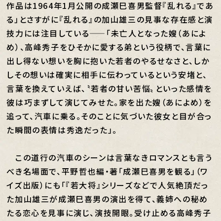
作品は1964年1月公開の成瀬巳喜男監督『乱れる』であ
る」とさすがに『乱れる』の加山雄三の見事な存在感と演
技力には注目している——「未亡人となった嫂（あによ
め）、高峰秀子をひそかに愛する弟という役柄で、言葉に
出し得ない想いを胸に抱いた若者のやるせなさと、しか
しその想いは確実に相手に伝わっているという安堵と、
言葉を換えていえば、〝若者の甘い苦悩〟といった感情を
彼は巧まずして演じてみせた。家を出た嫂（あによめ）を
追って、汽車に乗る。そのことに気づいた彼女と目が合っ
た瞬間の表情は秀逸だった」。
この道行の汽車のシーンは言葉なきロマンスとも言う
べき名場面で、平野哲也編・著「成瀬巳喜男を観る」（ワ
イズ出版）にも「『若大将』シリーズなどで人気絶頂だっ
た加山雄三が成瀬巳喜男の演出を得て、義姉への秘め
たる恋心を見事に演じ、演技開眼。受け止める高峰秀子