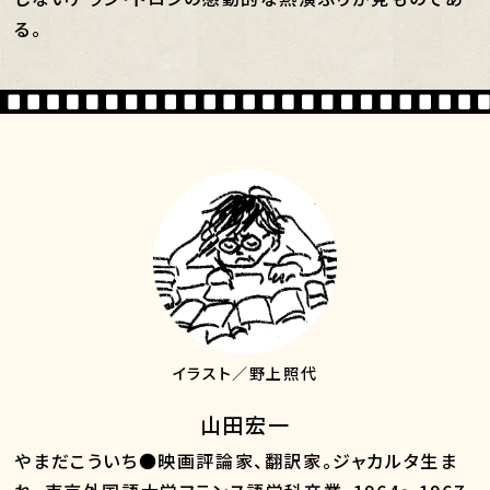
る。
イラスト／野上照代
山田宏一
やまだこういち●映画評論家、翻訳家。ジャカルタ生ま