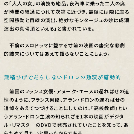
の「大人の女」の演技も絶品。夜汽車に乗った二人の席
が時間の経過につれて次第に近づき、最後には隣に座る
空間移動と目線の演出、絶妙なモンタージュの妙は成瀬
演出の真骨頂といえる」と書かれている。
不倫のメロドラマに堕する寸前の映画の唐突な悲劇
的結末についてはあえて語らないことにしよう。
無精ひげでだらしないドロンの熱演が感動的
前回のフランス女優・アヌーク・エーメの遅ればせの追
悼のように、フランス男優、アラン・ドロンの遅ればせの
追悼をあえてつづけることにしたのは、『高校教師』とい
うアラン・ドロン主演の知られざる1本の映画がデジタ
ル・リマスターのDVDで発売されていたことを知って、あ
らためて見たいと思ったからである。