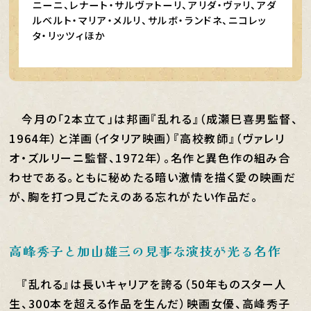
ニーニ、レナート・サルヴァトーリ、アリダ・ヴァリ、アダ
ルベルト・マリア・メルリ、サルボ・ランドネ、ニコレッ
タ・リッツィほか
今月の「2本立て」は邦画『乱れる』（成瀬巳喜男監督、
1964年）と洋画（イタリア映画）『高校教師』（ヴァレリ
オ・ズルリーニ監督、1972年）。名作と異色作の組み合
わせである。ともに秘めたる暗い激情を描く愛の映画だ
が、胸を打つ見ごたえのある忘れがたい作品だ。
高峰秀子と加山雄三の見事な演技が光る名作
『乱れる』は長いキャリアを誇る（50年ものスター人
生、300本を超える作品を生んだ）映画女優、高峰秀子