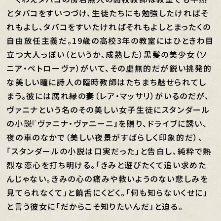
とタバコをすいつづけ、生徒たちにも勉強したければそ
れもよし、タバコをすいたければそれもよしとまったくの
自由放任主義だ。19歳の高校3年の教室にはひときわ目
立つ大人っぽい（というか、成熟した）黒髪の美少女（ソ
ニア・ペトローヴァ）がいて、その虚無的だが鋭い挑発的
な美しい瞳に詩人の臨時教師はたちまち魅せられてし
まう。彼には腐れ縁の妻（レア・マッサリ）がいるのだが、
ヴァニナという名のその美しい女子生徒にスタンダール
の小説『ヴァニナ・ヴァニーニ』を贈り、ドライブに誘い、
夜の車のなかで（美しい夜景がすばらしく印象的だ）、
「スタンダールの小説は口実だった」と告白し、純粋で熱
烈な恋心を打ち明ける。「きみと遊びたくて追い求めた
んじゃない。きみの心の痛みや救いようのない悲しみを
見てられなくて」と饒舌にくどく。「何も知らないくせに」
と言う彼女に「だからこそ知りたいんだ」と迫る。