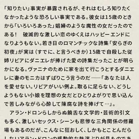
「知りたい」事実が暴露されるが、それはむしろ知りたく
なかったような恐ろしい事実である。彼女は15歳のとき
から「いろいろあった」娼婦のような魔性の女だったので
ある！ 破滅的な激しい恋のゆくえはハッピーエンドに
なりようもない。若き日のロマンチックな詩集「安らぎの
初夜」が実は（すでに、と言うべきか）15歳で自殺した従
姉リビアにダニエレが捧げた愛の詩集だったことが明ら
かになる。ヴァニナのために家を出て行こうとするダニエ
レに妻のモニカはずばりこう言うのだ——「あなたは人
を愛せない。リビアがいい例よ。取るに足らない、どうし
ようもない小娘を理想の女だとひとりよがりで思い込ん
で苦しみながら心酔して陳腐な詩を捧げて…」。
アラン・ドロンらしからぬ饒舌な文学的・芸術的引文
も多く、激しいセックス・シーンも悲惨な三角関係の修羅
場もあるのだが、こんなに狂おしく、しかもとことんだら
しないアラン・ドロンの感動的な熱演ぶりが見ものであ