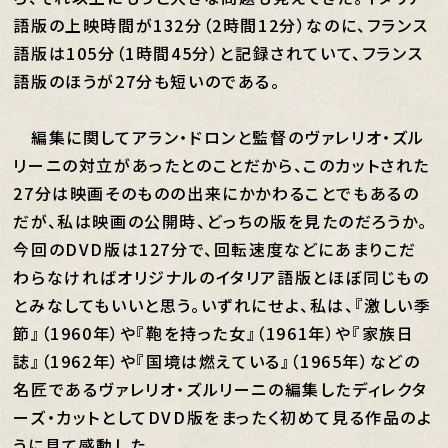
語版の上映時間が132分（2時間12分）なのに、フランス
語版は105分（1時間45分）と記録されていて、フランス
語版のほうが27分も短いのである。
編集に関してアラン・ドロンと監督のヴァレリオ・ズル
リーニの対立があったとのことだから、このカットされた
27分は映画そのものの出来にかかわることでもあるの
だが、私は映画の公開時、どっちの版を見たのだろうか。
今回のDVD版は127分で、回転速度などにあまりこだ
わらなければオリジナルのイタリア語版とほぼ同じもの
とみなしてもいいと思う。いずれにせよ、私は、『激しい季
節』（1960年）や『鞄を持った女』（1961年）や『家族日
誌』（1962年）や『国境は燃えている』（1965年）などの
名匠であるヴァレリオ・ズルリーニの編集したディレクタ
ーズ・カットとしてDVD版をまったく初めて見る作品のよ
うに見て感動した。