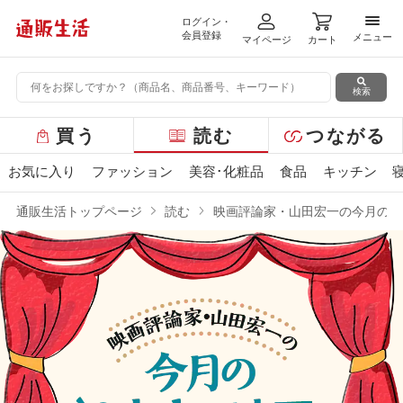
ログイン・
メニ
会員登録
メニュー
マイページ
カート
検索
グ
買う
読む
つながる
ロ
ー
お気に入り
ファッション
美容･化粧品
食品
キッチン
バ
ル
通販生活トップページ
読む
映画評論家・山田宏一の今月の“2
メ
ニ
ュ
ー