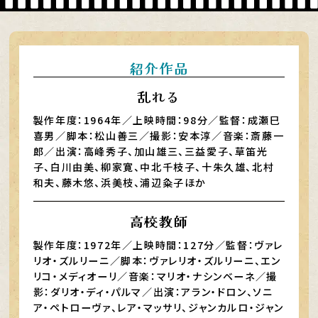
紹介作品
乱れる
製作年度：1964年／上映時間：98分／監督：成瀬巳
喜男／脚本：松山善三／撮影：安本淳／音楽：斎藤一
郎／出演：高峰秀子、加山雄三、三益愛子、草笛光
子、白川由美、柳家寛、中北千枝子、十朱久雄、北村
和夫、藤木悠、浜美枝、浦辺粂子ほか
高校教師
製作年度：1972年／上映時間：127分／監督：ヴァレ
リオ・ズルリーニ／脚本：ヴァレリオ・ズルリーニ、エン
リコ・メディオーリ／音楽：マリオ・ナシンベーネ／撮
影：ダリオ・ディ・パルマ／出演：アラン・ドロン、ソニ
ア・ペトローヴァ、レア・マッサリ、ジャンカルロ・ジャン