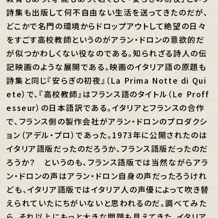
詩集も出版して何不自由ない生活を送ってきたのだが、
どこかで名門の環境からドロップアウトして絶望の日々
をすごす高校教師というのがアラン・ドロンの意欲的だ
が似つかわしくない役なのである。知られざる詩人の伝
記映画のような展開である。映画のイタリア語の原題も
詩集と同じ『安らぎの初夜』（La Prima Notte di Qui
ete）で、『高校教師』はフランス語のタイトル（Le Proff
esseur）の日本語訳である。イタリアとフランスの合作
で、フランス側の製作会社がアラン・ドロンのプロダクシ
ョン（アデル・プロ）であった。1973年に公開されたのは
イタリア語版だったのだろうか、フランス語版だったのだ
ろうか？ というのも、フランス語版では当然ながらアラ
ン・ドロンの声はアラン・ドロン自身の声だったろうけれ
ども、イタリア語版ではイタリア人の声優によって吹き替
えられていたにちがいないと思われるのだ。調べてみた
ら、それ以上にもっと大きな問題も見えてきた。イタリア