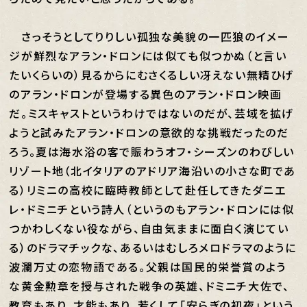
さっそうとしてりりしい孤独な美貌の一匹狼のイメー
ジが鮮烈なアラン・ドロンには似ても似つかぬ（と言い
たいくらいの）見るからにむさくるしい冴えない無精ひげ
のアラン・ドロンが登場する異色のアラン・ドロン映画
だ。ミスキャストというわけではないのだが、芸域を拡げ
ようと試みたアラン・ドロンの意欲的な挑戦だったのだ
ろう。夏は海水浴の客で賑わうオフ・シーズンのわびしい
リゾート地（北イタリアのアドリア海沿いの小さな町であ
る）リミニの高校に臨時教師として赴任してきたダニエ
レ・ドミニチという詩人（というのもアラン・ドロンには似
つかわしくない役ながら、自由気ままに面白く演じてい
る）のドラマチックな、あるいはむしろメロドラマのように
波瀾万丈の恋物語である。父親は国民的栄誉賞のよう
な黄金勲章を授与された戦争の英雄、ドミニチ大佐で、
教育もあり、才能もあり、若くして「安らぎの初夜」という