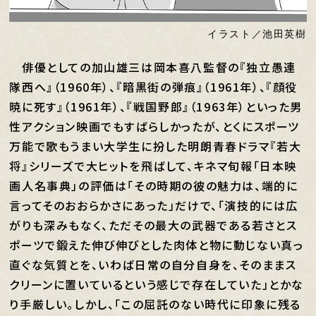
イラスト／池田英樹
俳優としての加山雄三は岡本喜八監督の『独立愚連
隊西へ』（1960年）、『暗黒街の弾痕』（1961年）、『顔役
暁に死す』（1961年）、『戦国野郎』（1963年）といった男
性アクション映画でもすばらしかったが、とくにスポーツ
万能で歌もうまい大学生に扮した明朗青春ドラマ『若大
将』シリーズで大ヒットを飛ばして、キネマ旬報「日本映
画人名事典」の評価は「その時期の彼の魅力は、端的に
言ってそのおおらかさにあった」だけで、「演技的には広
がりも深みもなく、ただその最大の武器である若さとス
ポーツで鍛えた伸び伸びとした肉体と物に動じない真っ
直ぐな気質とを、いわば日常の自分自身を、そのままス
クリーンに置いているという感じで存在していた」とかな
り手厳しい。しかし、「この屈託のない時代に印象に残る