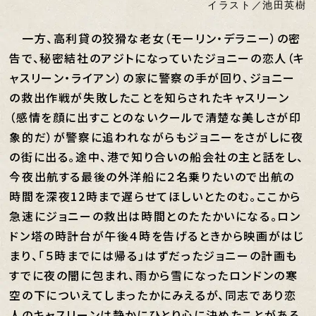
イラスト／池田英樹
一方、高利貸の狡猾な老女（モーリン・デラニー）の密
告で、秘密結社のアジトになっていたジョニーの恋人（キ
ャスリーン・ライアン）の家に警察の手が回り、ジョニー
の救出作戦が失敗したことを知らされたキャスリーン
（感情を顔に出すことのないクールで清楚な美しさが印
象的だ）が警察に追われながらもジョニーをさがしに夜
の街に出る。途中、港で知り合いの船会社の主と話をし、
今夜出航する最後の外洋船に２名乗りたいので出航の
時間を深夜12時まで遅らせてほしいとたのむ。ここから
急速にジョニーの救出は時間とのたたかいになる。ロン
ドン塔の時計台が午後４時を告げるときから映画がはじ
まり、「５時までには帰る」はずだったジョニーの計画も
すでに夜の闇に包まれ、雨から雪になったロンドンの寒
空の下についえてしまったかにみえるが、同志であり恋
人のキャスリーンは静かにひとり心に決めたことがある