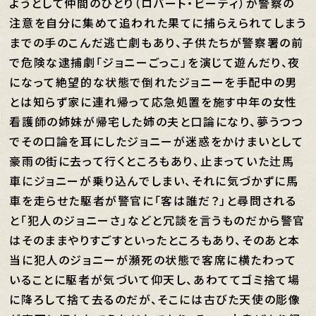
ようとして仲間のひとり（ロバート・ビーティ）が警察の
注意を自分に集めて追われた果てに捕らえられてしまう
までの手のこんだ逃亡劇もあり、子供たちが警察署の前
で危険な逮捕劇「ジョニーごっこ」を演じて遊んだり、夜
になって絶望的な状態で倒れたジョニーを手配中の男
とは知らず家に連れ帰って応急処置を施す中年の女性
看護師の姉妹が帰宅した姉の夫と口論になり、夢うつつ
でその口論を耳にしたジョニーが迷惑をかけまいとして
豪雨の街に去って行くところもあり、止まっていた辻馬
車にジョニーが乗り込んでしまい、それに気づかずに馬
車を走らせた駆者が警官に「客は誰だ？」と尋問される
と「犯人のジョニーさ」などと冗談を言うものだから警官
はそのままやりすごすといったところもあり、そのあと本
当に犯人のジョニーが瀕死の状態で客席に横たわって
いることに駆者が気づいて仰天し、あわててゴミ捨て場
に降ろして捨て去るのだが、そこには古びた天使の彫像