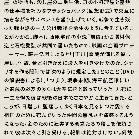
屋』の物語も、殺し屋の二重生活、町の小料理屋と墓地
の仕事場を巧みなフラッシュバック（回想形式）で交互に
描きながらサスペンスを盛り上げていく。戦争で生き残
った戦中派の主人公は戦後を余生のように考えているこ
とがわかる。脚本は藤原審爾の小説「前夜」から増村保
造と石松愛弘が共同で書いたもので、映画の企画プロデ
ューサー、藤井浩明によると「[市川]雷蔵が演じる殺し
屋は、何故、金と引きかえに殺人を引き受けたのか、シナ
リオを作る段階では次のように規定した」とのこと（DVD
の解説書による）。「つまり、戦争末期、海軍航空隊にい
た雷蔵の戦友の多くは大空に花と散っていった。九死に
一生を得た彼は戦後の日本でささやかに生きてきた。と
ころが、日増しに堕落してゆく日本を見るにつけ愛する
祖国のために死んでいった仲間の無念さを痛感するよう
になった。金のために狂奔する悪党たちの殺しを依頼さ
れて彼は次々と引き受ける。報酬は絶対まけない。何故