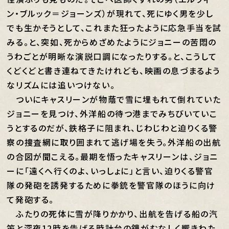
ン・ブルック＝ジョーンズ）が現れて、死にゆく男を少し
でも生かそうとして、これまた狂ったように応急手当を試
みる。と、突如、死からめざめたようにジョニーの苦悶の
うわごとが明晰な演説口調になったりする。と、こうして
くどくどと書き連ねてきたけれども、映画の息づまるよう
なリズムには追いつけない。
ついにキャスリーンが物蔭で雪に埋もれて倒れていた
ジョニーを見つけ、外洋船の待つ港までみちびいていこ
うとするのだが、鉄格子に阻まれ、じわじわと迫りくる警
察の捜査網に取り囲まれて逃げ場を失う。外洋船の出航
の合図が聞こえる。最期を悟ったキャスリーンは、ジョニ
ーに「遠くへ行くのよ、いっしょに」と言い、迫りくる警官
隊の発砲を誘発するために拳銃を警官隊のほうに向け
て発砲する。
ふたりの死体に雪が降りかかり、出航を告げる船の汽
笛と深夜12時を告げる時計台の鐘がむなしく響きわた