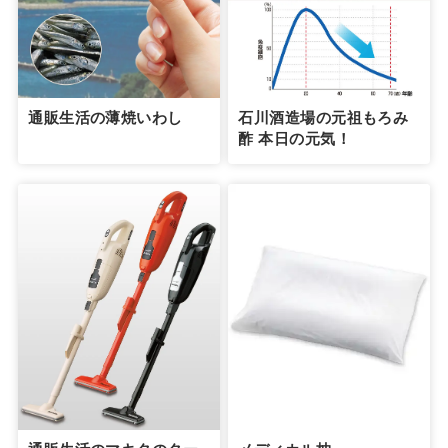
通販生活の薄焼いわし
石川酒造場の元祖もろみ
酢 本日の元気！