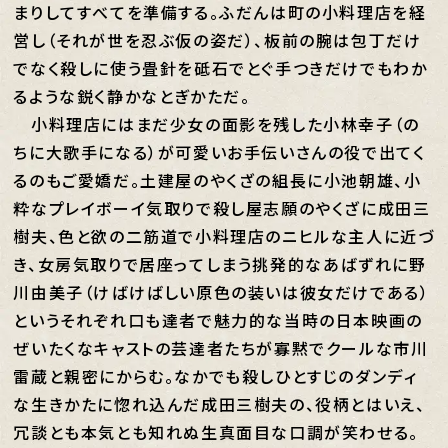
まりしてすべてを準備する。ふだんは町の小料理店を経
営し（それが世を忍ぶ仮の姿だ）、板前の腕は包丁だけ
でなく殺しに使う畳針を砥石でとぐ手つきだけでもわか
るような鋭く静かなとぎかただ。
小料理店にはまだ少女の面影を残した小林幸子（の
ちに大歌手になる）が可愛いお手伝いさんの役で出てく
るのもご愛嬌だ。土建屋のやくざの組長に小池朝雄、小
粋なプレイボーイ気取りで殺し屋志願のやくざに成田三
樹夫、色と欲の二筋道で小料理店のニヒルな主人に近づ
き、女房気取りで居座ってしまう挑発的なあばずれに野
川由美子（けばけばしい原色の装いは彼女だけである）
というそれぞれ口も達者で魅力的な当時の日本映画の
ぜいたくなキャストの芸達者たちが寡黙でクールな市川
雷蔵と親密にからむ。なかでも殺しひとすじのダンディ
な生きかたに惚れ込んだ成田三樹夫の、役柄とはいえ、
冗談とも本気とも知れぬ生真面目な口調が笑わせる。