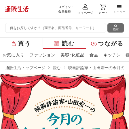
ログイン・
メニ
会員登録
メニュー
マイページ
カート
検索
グ
買う
読む
つながる
ロ
ー
お気に入り
ファッション
美容･化粧品
食品
キッチン
バ
ル
通販生活トップページ
読む
映画評論家・山田宏一の今月の“2
メ
ニ
ュ
ー