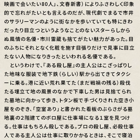
映画で会いたい80人」、文春新書）によりふさわしく印象
的で忘れがたいとも言えるのだが、現代劇でまるで市井
のサラリーマンのように街なかを歩いていても特にきわ
だったり目立つというようなことのないスターらしから
ぬ風情の名優・市川雷蔵も捨てがたい魅力があった。目
のふちにそれとなく化粧を施す目張りだけで見事に目立
たない人物になりきったといわれる名優である。
というわけで、『ある殺し屋』の主人公はこざっぱりし
た地味な服装で地下鉄（らしい）駅から出てきてタクシ
ーに乗る。港に近い荒れ果てた（まだ戦禍の残る）殺伐
たる埋立て地の風景のなかで下車した男は見捨てられ
た墓地に向かって歩き、トタン板で手づくりされた空き小
屋をのぞき、「空室あり」と書かれた看板のぶらさがる墓
地裏の２階建てのボロ屋に仕事場になる１室を見つけ
る。仕事はもちろん殺しである。プロの殺し屋、必殺仕事
人である主人公は仕事に取りかかるときは、そこで寝泊