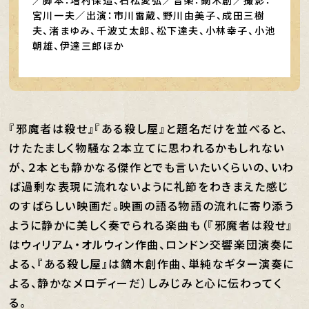
／脚本：増村保造、石松愛弘／音楽：鏑木創／撮影：
宮川一夫／出演：市川雷蔵、野川由美子、成田三樹
夫、渚まゆみ、千波丈太郎、松下達夫、小林幸子、小池
朝雄、伊達三郎ほか
『邪魔者は殺せ』『ある殺し屋』と題名だけを並べると、
けたたましく物騒な２本立てに思われるかもしれない
が、２本とも静かなる傑作とでも言いたいくらいの、いわ
ば過剰な表現に流れないように礼節をわきまえた感じ
のすばらしい映画だ。映画の語る物語の流れに寄り添う
ように静かに美しく奏でられる楽曲も（『邪魔者は殺せ』
はウィリアム・オルウィン作曲、ロンドン交響楽団演奏に
よる、『ある殺し屋』は鏑木創作曲、単純なギター演奏に
よる、静かなメロディーだ）しみじみと心に伝わってく
る。