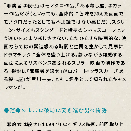
『邪魔者は殺せ』はモノクロ作品、『ある殺し屋』はカラ
ー作品だが（といっても、全体的に色味を抑えた画面で
モノクロだったとしても不思議ではない感じだ）、スクリ
ーン・サイズもスタンダードと横長のシネマスコープとい
う違いをあまり感じさせない、ただひたすら映画的な、映
画ならではの緊迫感ある時間と空間を生かして見事に
ドラマチックに全体を盛り上げる。静かながら躍動する
画面によるサスペンスあふれるスリラー映画の傑作であ
る。撮影は『邪魔者を殺せ』がロバート・クラスカー、『あ
る殺し屋』が宮川一夫、ともに名手として知られたキャメ
ラマンだ。
●運命のままに破局に突き進む男の物語
『邪魔者は殺せ』は1947年のイギリス映画。前回取り上