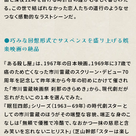
る。この世で結ばれなかった恋人たちの道行のようなせ
つなく感動的なラストシーンだ。
●巧みな回想形式でサスペンスを盛り上げる娯
楽映画の絶品
『ある殺し屋』は、1967年の日本映画。1969年に37歳で
癌のため亡くなった市川雷蔵のスクリーン・デビュー70
周年を記念して昨年末から今年の初めにかけて催され
た「市川雷蔵映画祭 刹那のきらめき」から、現代劇だが
忘れがたいこの１本を選んでみた。
『眠狂四郎』シリーズ（1963—69年）の時代劇スターと
しての市川雷蔵のほうがその端整な容貌、端正な身のこ
なしは「無頼で優雅で冷酷で、なおかつ一抹の慈悲と含
み笑いを忘れないニヒリスト」（芝山幹郎「スターは楽し