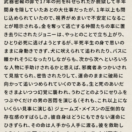
武器密輸の罪で17年の刑を科せられたが脱獄して半年
間身を隠していたあとの大仕事だったが、１年以上も閉
じ込められていたので、視界がめまいで不安定になるこ
とが暗示される。金を奪って逃亡する仲間たちの車に置
き去りにされたジョニーは、やっとのことで立ち上がり、
ひとり必死に逃げようとするが、半死半生の身で思いの
ままに身動きできず、犬に吠えられて追われたり、バスに
轢かれそうになったりしながらも、次から次へといろいろ
な人物に手助けされるかと思えば、邪魔者あつかいされ
て見捨てられ、密告されたりして、運命のままに破局に
向かって追いつめられていくのである。生と死のあいだ
をさまよいつつ幻覚に襲われ、うわごとのようにせりふを
つぶやくだけの男の苦悶を演じる（それも、これ以上にな
いくらい見事に演じる）ジェームズ・メイスンの圧倒的な
存在感のすばらしさ。彼自身はどうにもできない運命に
ひきずられ、その命は人手から人手に渡る。彼を救助し