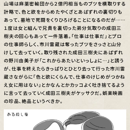
山場は麻薬密輸団から２億円相当ものブツを横取りする
計略で、色と欲をからめたやくざとあばずれの裏切りも
あって、墓地で死闘をくりひろげることになるのだが……
１度は女と組んで兄貴を裏切った弟分気取りの成田三
樹夫の回心もあって一件落着。「仕事は仕事だ」とプロ
の仕事師らしく、市川雷蔵は奪ったブツをさっさと山分
けして去っていく。取り残された成田三樹夫にあばずれ
の野川由美子が「これからあたいといっしょに…」と誘う
が、仕事を終えたらきっぱりとひとり去って行った市川雷
蔵さながらに「色と欲にくらんで、仕事のけじめがつかね
え女に用はない」とかなんとかカッコよく吐き捨てるよう
に言って去っていく成田三樹夫がケッサクだ。娯楽映画
の珍品、絶品というべきか。