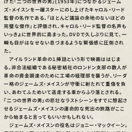
げた『二つの世界の男』(1953年)につながるジェーム
ズ・メイスンを一躍スターにのし上げたキャロル・リード
監督の名作である。「ほとんど議論の余地のないほどの
完璧な傑作」と評価され、キャロル・リード監督の名声も
いっきょに世界的に高まった。DVDで久しぶりに見て、一
瞬も目がはなせない息づまるような緊張感に圧倒され
た。
アイルランド革命の１挿話という形で映画ははじま
る。非合法組織である秘密結社のロンドン支部の数人が
革命の資金調達のために工場の経理部を襲うが、リーダ
ー格のジェームズ・メイスンが守衛に射たれて重傷を負
い、あわてふためいて逃走する車からふり落とされる。
『二つの世界の男』の悲壮なラストシーンをすでに想起さ
せるジェームズ・メイスンの運命的な死出の旅路がここ
から始まると言ってもいいかもしれない。
ジェームズ・メイスンの役名はジョニー・マックイーン。