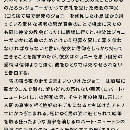
のだろう。ジョニーがかつて洗礼を受けた教会の神父
（ゴミ捨て場で瀕死のジョニーを発見した小鳥ばかり飼
っている素朴な初老の男が賞金のことで相談に来たの
も同じ神父の教会だった）に相談に行くと、神父はジョニ
ーがいかに革命のためとはいえ犯罪を冒した罪を償わ
なければならないと言い、彼女に信仰をしっかり持って
生きることを諭すのだが、彼女はジョニーを思う自分の
愛情は信仰よりも強く、彼をひとりでは死なせられない
と告白する。
雪の舞う夜の街をさまよいつづけたジョニーは酒場に
転がりこんで倒れ、酔いどれの売れない画家（ロバート・
ニュートン）にこの瀕死の男こそ生と死の挟間に苦しむ
人間の真実を描く絶好のモデルになると古ぼけたアトリ
エにかつぎこまれる。死にゆく男の姿に魅せられて絵筆
を取る狂ったような画家を演じるロバート・ニュートンの
怪演ぶりも見ものだ。そこへ医師くずれの男（エルウィ