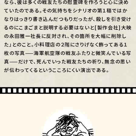
なら、彼は多くの戦友たちの慰霊碑を作ろうと心に決め
ていたのである。その気持ちをシナリオの第１稿ではか
なりはっきり書き込んだつもりだったが、殺しを引き受け
るのにこまごまと説明する必要はないと[製作会社]大映
の永田雅一社長に反対され、その箇所を大幅に削除し
た」とのこと。小料理店の２階にさりげなく飾ってある１
枚の写真——海軍航空隊の戦友ふたりと微笑んでいる写
真——だけで、死んでいった戦友たちの祈り、無念の思い
が伝わってくるというこころにくい演出である。