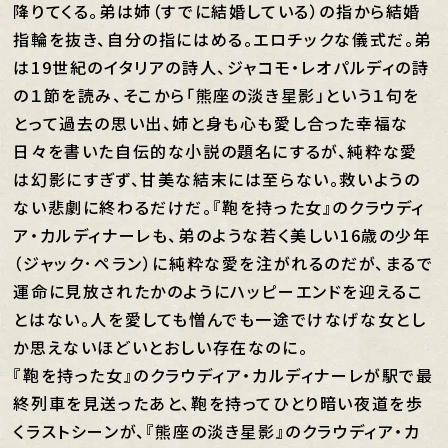
降りてくる。弟は姉（すでに結婚している）の指から結婚
指輪を抜き、自分の指にはめる。エロチックな儀式だ。弟
は19世紀のイタリアの詩人、ジャコモ・レオパルディの詩
の１節を読み、そこから「熊座の淡き星影」という１句を
とって過去の思い出、姉と身も心も愛し合った幸福な
日々を書いた自伝的な小説の題名にするが、純粋な愛
は幻影にすぎず、甘美な結末には至らない。救いようの
ない悲劇に終わるだけだ。『鞄を持った女』のクラウディ
ア・カルディナーレも、弟のような若く美しい16歳の少年
（ジャック･ペラン）に純粋な愛を注がれるのだが、まるで
運命に見放されたかのようにハッピーエンドを迎えるこ
とはない。人を愛しても憎んでも一途でけなげな女とし
か思えないほどいとおしい存在なのに。
『鞄を持った女』のクラウディア・カルディナーレが駅で最
終列車を見送ったあと、鞄を持ってひとり暗い夜道を歩
くラストシーンが、『熊座の淡き星影』のクラウディア・カ