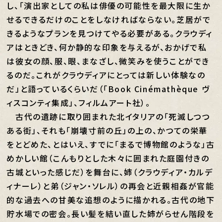
し、「演出家としての私は俳優の可能性を最大限に生か
せるできるだけのことをしなければならない。芝居がで
きるようなプランを見つけてやる必要がある。クラウディ
アはときどき、何か静的な印象を与えるが、おかげで私
は彼女の顔、服、眼、まなざし、微笑みを使うことができ
るのだ。これがクラウディアにとっては新しい体験なの
だ」と語っているくらいだ（「Book Cinémathèque ヴ
ィスコンティ集成」、フィルムアート社）。
古代の遺跡に取り囲まれた北イタリアの「死滅しつつ
ある街」、それも「崩壊寸前の丘」の上の、かつての栄華
をとどめた、とはいえ、すでに「まるで博物館のような」古
めかしい館（こんもりとした木々に囲まれた庭園付きの
古城といった感じだ）を舞台に、姉（クラウディア・カルデ
ィナーレ）と弟（ジャン・ソレル）の再会と近親相姦が官能
的な過去への甘美な追想のように描かれる。古代の地下
貯水場での密会。長い髪を結い直した姉がらせん階段を