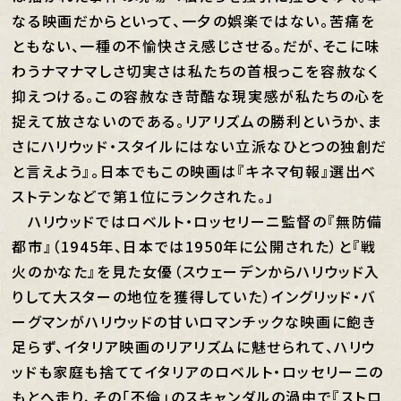
なる映画だからといって、一夕の娯楽ではない。苦痛を
ともない、一種の不愉快さえ感じさせる。だが、そこに味
わうナマナマしさ切実さは私たちの首根っこを容赦なく
抑えつける。この容赦なき苛酷な現実感が私たちの心を
捉えて放さないのである。リアリズムの勝利というか、ま
さにハリウッド・スタイルにはない立派なひとつの独創だ
と言えよう』。日本でもこの映画は『キネマ旬報』選出ベ
ストテンなどで第１位にランクされた。」
ハリウッドではロベルト・ロッセリーニ監督の『無防備
都市』（1945年、日本では1950年に公開された）と『戦
火のかなた』を見た女優（スウェーデンからハリウッド入
りして大スターの地位を獲得していた）イングリッド・バ
ーグマンがハリウッドの甘いロマンチックな映画に飽き
足らず、イタリア映画のリアリズムに魅せられて、ハリウ
ッドも家庭も捨ててイタリアのロベルト・ロッセリーニの
もとへ走り、その「不倫」のスキャンダルの渦中で『ストロ