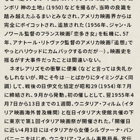
ンボリ 神の土地』（1950）などを撮るが、当時の良識を
踏み越えたふるまいとみなされ、アメリカ映画界からは
完全にボイコットされ、追放された（1956年、ジャン・ル
ノワール監督のフランス映画『恋多き女』を転機に、57
年、アナトール・リトヴァク監督のアメリカ映画『追想』で
やっとハリウッドにカムバックするのだが…）。映画史を
揺るがす大事件だったことは間違いない。
ネオレアリズモの衝撃に便乗（などと言っては失礼か
もしれないが、時こそ今は…とばかりにタイミングよく同
調）して、戦後の日伊文化協定が昭和29（1954）年７月
に締結され、９月から発動。初の催しとして、翌1955年４
月7日から13日までの１週間、ウニタリア・フィルム（イタ
リア映画海外普及機関）と在日イタリア大使館共催の下
に東京で第１回イタリア映画祭が開催された。「開催日
に近い４月3日にはイタリアから女優シルヴァーナ・パン
パニーニをはじめ、ウニタリア・フィルム事務局長、宣伝