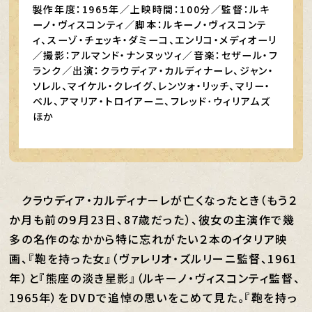
製作年度：1965年／上映時間：100分／監督：ルキ
ーノ・ヴィスコンティ／脚本：ルキーノ・ヴィスコンテ
ィ、スーゾ・チェッキ・ダミーコ、エンリコ・メディオーリ
／撮影：アルマンド・ナンヌッツィ／音楽：セザール・フ
ランク／出演：クラウディア・カルディナーレ、ジャン・
ソレル、マイケル・クレイグ、レンツォ・リッチ、マリー・
ベル、アマリア・トロイアーニ、フレッド･ウィリアムズ
ほか
クラウディア・カルディナーレが亡くなったとき（もう２
か月も前の９月23日、87歳だった）、彼女の主演作で幾
多の名作のなかから特に忘れがたい２本のイタリア映
画、『鞄を持った女』（ヴァレリオ・ズルリーニ監督、1961
年）と『熊座の淡き星影』（ルキーノ・ヴィスコンティ監督、
1965年）をDVDで追悼の思いをこめて見た。『鞄を持っ