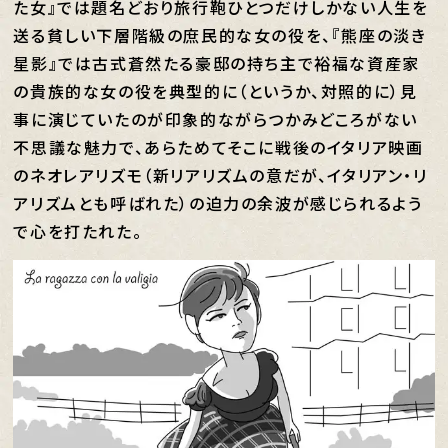
た女』では題名どおり旅行鞄ひとつだけしかない人生を
送る貧しい下層階級の庶民的な女の役を、『熊座の淡き
星影』では古式蒼然たる豪邸の持ち主で裕福な資産家
の貴族的な女の役を典型的に（というか、対照的に）見
事に演じていたのが印象的ながらつかみどころがない
不思議な魅力で、あらためてそこに戦後のイタリア映画
のネオレアリズモ（新リアリズムの意だが、イタリアン・リ
アリズムとも呼ばれた）の迫力の余波が感じられるよう
で心を打たれた。