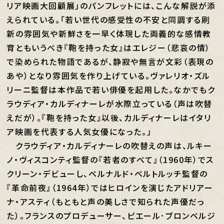
リア映画大回顧展」のパンフレットには、こんな解説が添
えられている。「若い世代の感受性の不安と同調する刷
新の雰囲気や新鮮さを一早く体現した両義的な感情教
育ともいうべき『鞄を持った女』はエレジー（悲哀の情）
で染められた物語であるが、静寂や無言が文彩（表現の
あや）となり雰囲気を作り上げている。ヴァレリオ・ズル
リーニ監督は本作品で若い俳優を起用した。なかでもク
ラウディア・カルディナーレが水際立っている（声は吹替
えだが）。『鞄を持った女』以後、カルディナーレはイタリ
ア映画を代表する人気女優になった。」
クラウディア・カルディナーレの吹替えの声は、ルキー
ノ・ヴィスコンティ監督の『若者のすべて』（1960年）でス
クリーン・デビューし、ベルナルド・ベルトルッチ監督の
『革命前夜』（1964年）ではヒロインを演じたアドリアー
ナ・アスティ（もともと声の美しさで知られた声優だっ
た）。フランスのプロデューサー、ピエール･ブロンベルジ