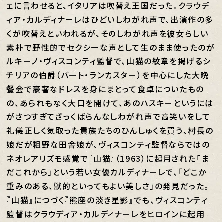
ェに言わせると、イタリアは吹替え王国だった。クラウデ
ィア・カルディナーレはひどいしわがれ声で、出演作の多
くが吹替えといわれるが、そのしわがれ声を彼女らしい
素朴で野性的でセクシーな声として生のまま使ったのが
ルキーノ・ヴィスコンティ監督で、山猫の紋章を掲げるシ
チリアの伯爵（バート・ランカスター）を中心にした大晩
餐会で豪奢なドレスを身にまとって食卓についたもの
の、あられもなく大口を開けて、あのハスキーというには
がさつすぎてざっくばらんなしわがれ声で高笑いをして
礼儀正しく気取った貴族たちのひんしゅくを買う、村長の
娘だが粗野な田舎娘が、ヴィスコンティ監督ならではの
ネオレアリズモ感覚で『山猫』（1963）に起用された「ま
だこれから」という若い女優カルディナーレで、「どこか
重みのある、獣的といってもよい美しさ」の発見だった。
『山猫』につづく『熊座の淡き星影』でも、ヴィスコンティ
監督はクラウディア・カルディナーレをヒロインに起用