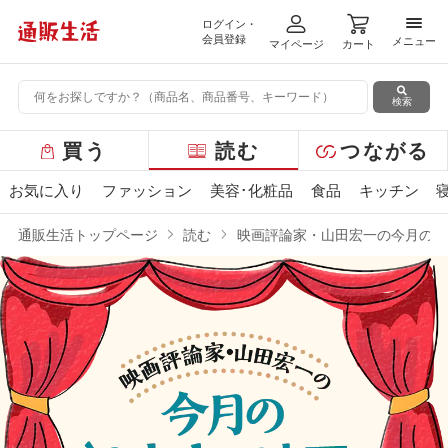
ログイン・
メニ
会員登録
メニュー
マイページ
カート
検索
グ
買う
読む
つながる
ロ
ー
お気に入り
ファッション
美容･化粧品
食品
キッチン
バ
ル
通販生活トップページ
読む
映画評論家・山田宏一の今月の“2
メ
ニ
ュ
ー