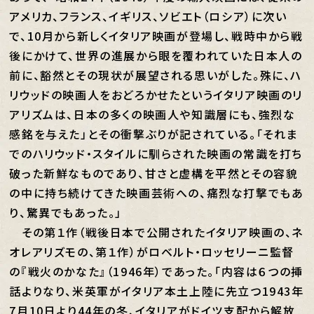
アメリカ、フランス、イギリス、ソビエト（ロシア）に次い
で、10月から新しくイタリア映画が登場し、戦時中から戦
後にかけて、世界の進展から眼を覆われていた日本人の
前に、豁然とその現状が展望される思いがした。殊に、ハ
リウッドの映画人をおどろかせたというイタリア映画のリ
アリズムは、日本の多くの映画人や知識層にも、強烈な
感銘を与えた」とその衝撃ぶりが記されている。「それま
でのハリウッド・スタイルに馴らされた映画の常識を打ち
破った新鮮なものであり、甘さと虚構を平然とその容貌
の中に持ち続けてきた映画芸術への、痛烈な打撃でもあ
り、驚異でもあった。」
その第１作（戦後日本で公開されたイタリア映画の、ネ
オレアリズモの、第１作）がロベルト・ロッセリーニ監督
の『戦火のかなた』（1946年）であった。「内容は６つの挿
話よりなり、米英軍がイタリア本土上陸に先立つ1943年
7月10日より44年の冬、イタリアがドイツ支配から解放