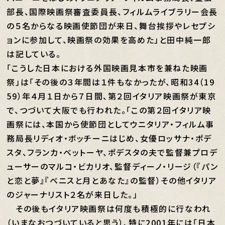
部長、国際映画祭審査委員長、フィルムライブラリー会長
の５名からなる映画使節団が来日、舞台挨拶やレセプシ
ョンに参加して、映画祭の効果を高めた」と田中純一郎
は記している。
「こうした日本における外国映画見本市を兼ねた映画
祭」は「その後の３年間は１件もなかったが、昭和34（19
59）年４月１日から７日間、第２回イタリア映画祭が東京
で、つづいて大阪でも行われた。「この第２回イタリア映
画祭には、本国から使節団としてウニタリア・フィルム事
務局長リディオ・ボッチーニはじめ、女優ロッサナ・ポデ
スタ、フランカ・ベットーヤ、ポデスタの夫で監督兼プロデ
ューサーのマルコ・ビカリオ、監督ディーノ・リージ（『パン
と恋と夢』『ベニスと月とあなた』の監督）その他イタリア
のジャーナリスト２名が来日した。」
その後もイタリア映画祭は何度も積極的に行なわれ
（いまなおつづいていると思う）、特に2001年には「日本