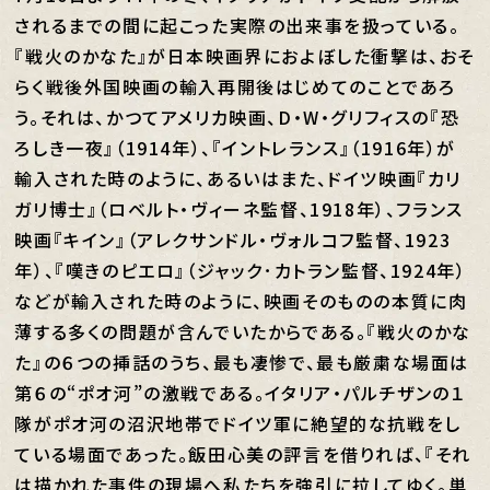
されるまでの間に起こった実際の出来事を扱っている。
『戦火のかなた』が日本映画界におよぼした衝撃は、おそ
らく戦後外国映画の輸入再開後はじめてのことであろ
う。それは、かつてアメリカ映画、D・W・グリフィスの『恐
ろしき一夜』（1914年）、『イントレランス』（1916年）が
輸入された時のように、あるいはまた、ドイツ映画『カリ
ガリ博士』（ロベルト・ヴィーネ監督、1918年）、フランス
映画『キイン』（アレクサンドル・ヴォルコフ監督、1923
年）、『嘆きのピエロ』（ジャック･カトラン監督、1924年）
などが輸入された時のように、映画そのものの本質に肉
薄する多くの問題が含んでいたからである。『戦火のかな
た』の６つの挿話のうち、最も凄惨で、最も厳粛な場面は
第６の“ポオ河”の激戦である。イタリア・パルチザンの１
隊がポオ河の沼沢地帯でドイツ軍に絶望的な抗戦をし
ている場面であった。飯田心美の評言を借りれば、『それ
は描かれた事件の現場へ私たちを強引に拉してゆく。単