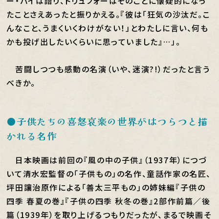
ー・バイは語り、トリュフォーはそのことに懐疑的になっ
たことさえあったと振りかえる。『彼は「狂気の沙汰だ。こ
んなこと、うまくいくわけがない！」とわたしに言い、何も
かも投げ出したいくらいに思っていました』…」。
苦闘しつつも感動の名演（いや、迷演?!）だったと言う
べきか。
●子供たちの喜怒哀楽の世界がはつらつと描
かれる名作
日本映画は前回の『風の中の子供』（1937年）につづ
いて清水宏監督の「子供もの」の名作、童話作家の名匠、
坪田讓治原作による「善太三平もの」の姉妹編『子供の
四季 春夏の巻』『子供の四季 秋冬の巻』2部作前篇／後
篇（1939年）を取り上げるつもりだったが、まるで映画そ