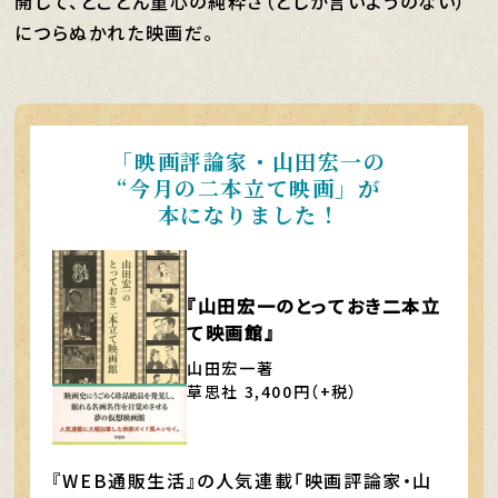
開して、とことん童心の純粋さ（としか言いようのない）
につらぬかれた映画だ。
「映画評論家・山田宏一の
“今月の二本立て映画」が
本になりました！
『山田宏一のとっておき二本立
て映画館』
山田宏一著
草思社 3,400円（+税）
『WEB通販生活』の人気連載「映画評論家・山