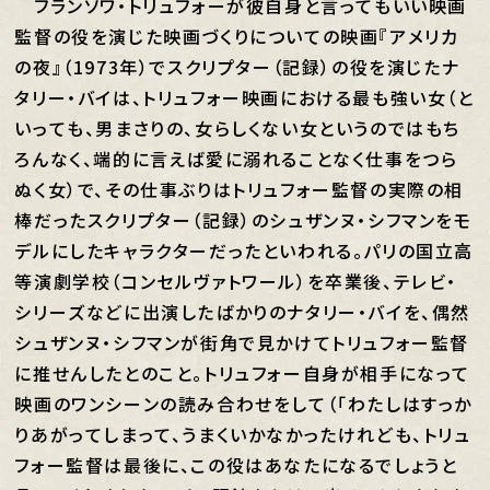
フランソワ・トリュフォーが彼自身と言ってもいい映画
監督の役を演じた映画づくりについての映画『アメリカ
の夜』（1973年）でスクリプター（記録）の役を演じたナ
タリー・バイは、トリュフォー映画における最も強い女（と
いっても、男まさりの、女らしくない女というのではもち
ろんなく、端的に言えば愛に溺れることなく仕事をつら
ぬく女）で、その仕事ぶりはトリュフォー監督の実際の相
棒だったスクリプター（記録）のシュザンヌ・シフマンをモ
デルにしたキャラクターだったといわれる。パリの国立高
等演劇学校（コンセルヴァトワール）を卒業後、テレビ・
シリーズなどに出演したばかりのナタリー・バイを、偶然
シュザンヌ・シフマンが街角で見かけてトリュフォー監督
に推せんしたとのこと。トリュフォー自身が相手になって
映画のワンシーンの読み合わせをして（「わたしはすっか
りあがってしまって、うまくいかなかったけれども、トリュ
フォー監督は最後に、この役はあなたになるでしょうと