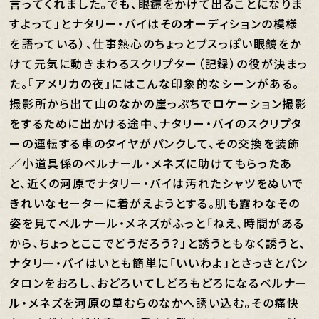
言ってくれました。でも、眼鏡をかけて出ることになりま
すよって」とナタリー・バイはそのオーディションの模様
を語っている）、仕事熱心のちょっとブスっぽい眼鏡をか
けて元気に動きまわるスクリプター（記録）の役が決まっ
た。『アメリカの夜』にはこんな印象的なシーンがある。
撮影所から出て山のなかの崖っぷちでロケーション撮影
をするために出かける途中、ナタリー・バイのスクリプタ
ーの運転する車のタイヤがパンクして、その交換を装飾
／小道具係のベルナール・メネズに助けてもらったあ
と、近くの河原でナタリー・バイは汚れたシャツをぬいで
きれいなセーターに着がえようとする。肌も露わなその
姿を見てベルナール・メネズがふっと「ねえ、時間がある
から、ちょっとここでどうだろう？」と誘うともなく誘うと、
ナタリー・バイはいとも簡単に「いいわよ」とさっさとパン
タロンをおろし、おどろいてしどろもどろになるベルナー
ル・メネズを河原の草むらのなかへ誘い込む。その痛快