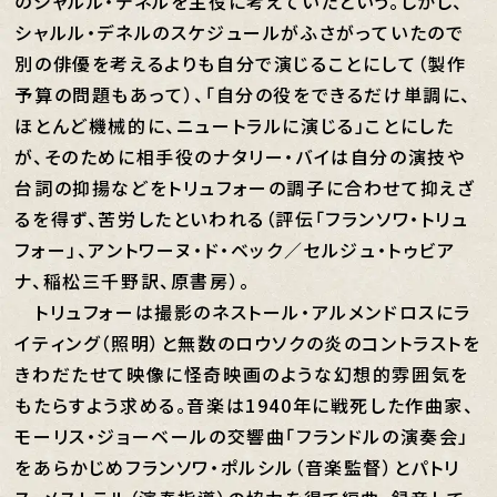
のシャルル・デネルを主役に考えていたという。しかし、
シャルル・デネルのスケジュールがふさがっていたので
別の俳優を考えるよりも自分で演じることにして（製作
予算の問題もあって）、「自分の役をできるだけ単調に、
ほとんど機械的に、ニュートラルに演じる」ことにした
が、そのために相手役のナタリー・バイは自分の演技や
台詞の抑揚などをトリュフォーの調子に合わせて抑えざ
るを得ず、苦労したといわれる（評伝「フランソワ・トリュ
フォー」、アントワーヌ・ド・ベック／セルジュ・トゥビア
ナ、稲松三千野訳、原書房）。
トリュフォーは撮影のネストール・アルメンドロスにラ
イティング（照明）と無数のロウソクの炎のコントラストを
きわだたせて映像に怪奇映画のような幻想的雰囲気を
もたらすよう求める。音楽は1940年に戦死した作曲家、
モーリス・ジョーベールの交響曲「フランドルの演奏会」
をあらかじめフランソワ・ポルシル（音楽監督）とパトリ