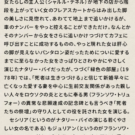
女たらしの主人公（シャルル・デネル）が地下の店から階
段を上がっていく女のフレアスカートからはみ出した脚
の美しさに見惚れて、あわてて地上まで追いかけるが、
車のナンバーをやっと控えることができただけ。なんとか
そのナンバーから女をさらに追いかけつづけてカフェに
呼び出すことに成功するものの、やっと現れた女は肝心
の脚が見えないパンタロン姿だったためについに愛する
までに至らなかった女をさっぱりとさわやかにやさしく
演じたナタリー・バイだったが、つづく『緑色の部屋』（19
78年）では、「死者は生きつづける」と信じて新婚早々に
亡くなった愛する妻を中心に生前交友関係があった親し
い人々をロウソクの炎とともに奉る男（フランソワ・トリュ
フォー）の異常な悲願達成の記念碑とも言うべき「死者
たちの祭壇」の守り人としての役を託された女を演じる。
セシリア（というのがナタリー・バイの演じる若くやさ
しい女の名である）もジュリアン（というのがフランソワ・