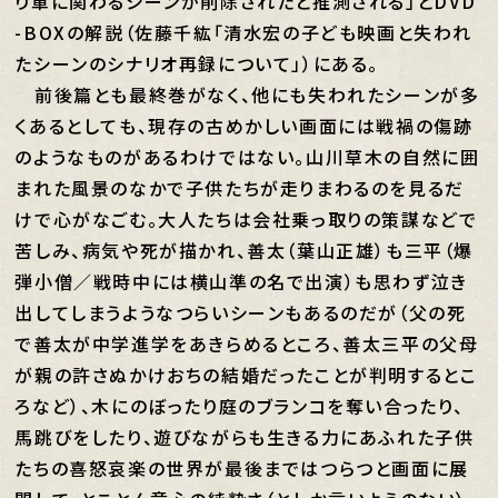
り軍に関わるシーンが削除されたと推測される」とDVD
-BOXの解説（佐藤千紘「清水宏の子ども映画と失われ
たシーンのシナリオ再録について」）にある。
前後篇とも最終巻がなく、他にも失われたシーンが多
くあるとしても、現存の古めかしい画面には戦禍の傷跡
のようなものがあるわけではない。山川草木の自然に囲
まれた風景のなかで子供たちが走りまわるのを見るだ
けで心がなごむ。大人たちは会社乗っ取りの策謀などで
苦しみ、病気や死が描かれ、善太（葉山正雄）も三平（爆
弾小僧／戦時中には横山準の名で出演）も思わず泣き
出してしまうようなつらいシーンもあるのだが（父の死
で善太が中学進学をあきらめるところ、善太三平の父母
が親の許さぬかけおちの結婚だったことが判明するとこ
ろなど）、木にのぼったり庭のブランコを奪い合ったり、
馬跳びをしたり、遊びながらも生きる力にあふれた子供
たちの喜怒哀楽の世界が最後まではつらつと画面に展