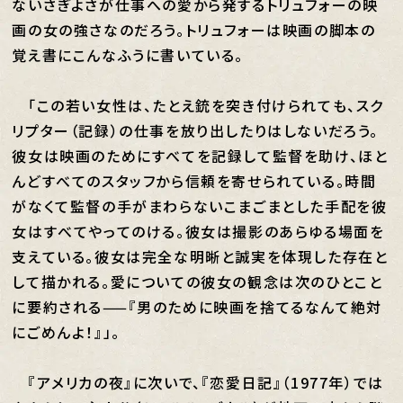
ないさぎよさが仕事への愛から発するトリュフォーの映
画の女の強さなのだろう。トリュフォーは映画の脚本の
覚え書にこんなふうに書いている。
「この若い女性は、たとえ銃を突き付けられても、スク
リプター（記録）の仕事を放り出したりはしないだろう。
彼女は映画のためにすべてを記録して監督を助け、ほと
んどすべてのスタッフから信頼を寄せられている。時間
がなくて監督の手がまわらないこまごまとした手配を彼
女はすべてやってのける。彼女は撮影のあらゆる場面を
支えている。彼女は完全な明晰と誠実を体現した存在と
して描かれる。愛についての彼女の観念は次のひとこと
に要約される——『男のために映画を捨てるなんて絶対
にごめんよ！』」。
『アメリカの夜』に次いで、『恋愛日記』（1977年）では