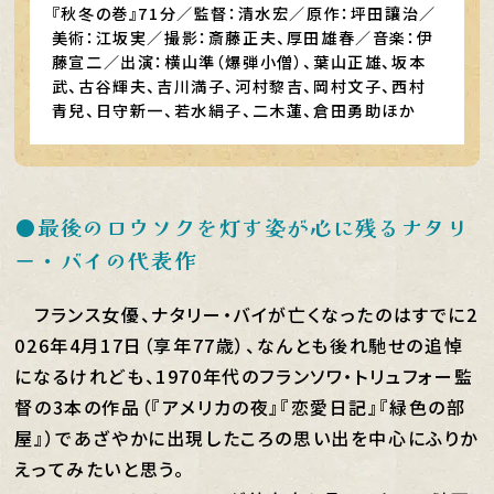
『秋冬の巻』71分／監督：清水宏／原作：坪田讓治／
美術：江坂実／撮影：斎藤正夫、厚田雄春／音楽：伊
藤宣二／出演：横山準（爆弾小僧）、葉山正雄、坂本
武、古谷輝夫、吉川満子、河村黎吉、岡村文子、西村
青兒、日守新一、若水絹子、二木蓮、倉田勇助ほか
●最後のロウソクを灯す姿が心に残るナタリ
ー・バイの代表作
フランス女優、ナタリー・バイが亡くなったのはすでに2
026年4月17日（享年77歳）、なんとも後れ馳せの追悼
になるけれども、1970年代のフランソワ・トリュフォー監
督の3本の作品（『アメリカの夜』『恋愛日記』『緑色の部
屋』）であざやかに出現したころの思い出を中心にふりか
えってみたいと思う。