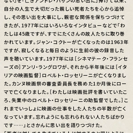
ない』を「亡きアンドレ・バザンの思い出に」捧げて以来、
自分の人生で大切だった親しい死者たちを心から追悼
し、その思い出を大事にし、親密な関係を保ちつづけて
きたが、1977年にはいろいろなインタビューなどで「わ
たしは45歳ですが、すでにたくさんの故人たちに取り巻
かれています。ジャン・コクトーが亡くなったのは1963年
ですが、寂しくなると毎日のように生前の彼の録音した
声を聴いています。1977年には［シネマテーク・フランセ
ーズの］アンリ・ラングロワが、それから半年後には［イタ
リアの映画監督］ロベルト・ロッセリーニが亡くなりまし
た。カンヌ映画祭の審査委員長を務めた1か月後にロー
マで亡くなりました。［わたしは映画批評を書いていたこ
ろ、失業中のロベルト・ロッセリーニの助監督でした。］こ
れまでいっしょに映画の仕事をした人たちの半数が亡く
なっています。忘れようにも忘れられない人たちばかり
です……」とさかんに思い出を語りつづけた。