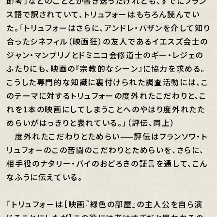
節考」などのこととか書き送ったけれども、すでにフラン
ス語で訳されていて、トリュフォーはもちろん読んでい
た。「トリュフォーはさらに、アンドレ・バザンを介して知り
合ったシネフィル（映画狂）の友人であるイエスズ会士の
ジャン・マンブリノとドミニコ会修道士のギー・レジェの
ふたりにも、映画の『宗教的なシーン』に協力を求める。
こうした専門的な知識に裏付けられた調査活動には、こ
のテーマに対するトリュフォーの度外れたこだわりと、こ
れを1本の映画にしてしまうことへのやはり度外れたた
めらいがはっきりと表れている。」（評伝、同上）
度外れたこだわりとためらい——評伝はフランソワ・ト
リュフォーのこの苦闘のこだわりとためらいを、さらに、
相手役のナタリー・バイのおどろきの証言を通して、こん
なふうに伝えている。
「トリュフォーは［映画『緑色の部屋』の主人公を自ら演