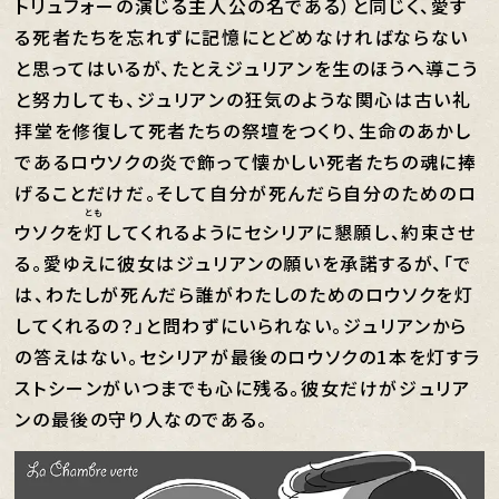
トリュフォーの演じる主人公の名である）と同じく、愛す
る死者たちを忘れずに記憶にとどめなければならない
と思ってはいるが、たとえジュリアンを生のほうへ導こう
と努力しても、ジュリアンの狂気のような関心は古い礼
拝堂を修復して死者たちの祭壇をつくり、生命のあかし
であるロウソクの炎で飾って懐かしい死者たちの魂に捧
げることだけだ。そして自分が死んだら自分のためのロ
とも
ウソクを
灯
してくれるようにセシリアに懇願し、約束させ
る。愛ゆえに彼女はジュリアンの願いを承諾するが、「で
は、わたしが死んだら誰がわたしのためのロウソクを灯
してくれるの？」と問わずにいられない。ジュリアンから
の答えはない。セシリアが最後のロウソクの1本を灯すラ
ストシーンがいつまでも心に残る。彼女だけがジュリア
ンの最後の守り人なのである。