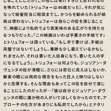
じることにしたが］この役には老けすぎだと思われるの
を怖れていた［トリュフォーは46歳だった］。それが気に
なって結髪担当に相談までし、かつらを勧められるが結
局は使わない。トリュフォーは自らこの役を演じること
で、映画により私的でより真実味のある広がりを持たせ
るつもりだった。『この映画はいわば手書きの手紙です』
とトリュフォーは語っている。『もし手で書けば、手紙は
完璧ではないでしょうし、筆跡も少し震えているかもし
れませんが、それは書いた人自身になり、書いた人の字
になるでしょう』。トリュフォーは何よりも、ジュリアン・ダ
ヴェンヌの役が滑稽に、さらには悲壮に見えはしないか、
観客の眼には病的な情念をもった狂人と映りはしない
かと危惧する。そんな理由もあってこの役を自分で演じ
ることにしたのだったが…『彼は自分とジュリアン・ダヴ
ェンヌの間に誰か他の人がいてほしくなかったのです。ア
プローチの仕方があまりにも私的でしたから』とナタリ