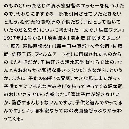
のものといった感じの清水宏監督のエッセーを見つけた
ので、代わりにまずその一部を引用させていただきたい
と思う。松竹大船撮影所の子供たち（子役として働いて
いたのだと思う）について書かれた一文で、「映画ファン」
1937年12号から「［映畫読本］清水宏 即興するポエジ
ー 蘇る「超映画伝説」」（編＝田中真澄・木全公彦・佐藤
武・佐藤千広、フィルムアート社）に再録されたものから
の
また引き
だが、子供好きの清水宏監督ならではの、な
んともおおらかで鷹揚な書きっぷりだ。さながら、という
か、まさに『子供の四季』の冒頭、大きな馬にまたがって
子供たちにいろんなおみやげを持ってやってくる坂本武
のおじいさんといった感じだ。「僕は子供が好きなせい
か、監督するんじゃないんですよ、子供と遊んでやってる
んです」という清水宏ならではの映画監督っぷりが伝わ
ってくる。