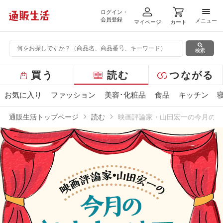
ログイン・
メニ
会員登録
メニュー
マイページ
カート
検索
グ
買う
読む
つながる
ロ
ー
お気に入り
ファッション
美容･化粧品
食品
キッチン
バ
ル
通販生活トップページ
読む
映画評論家・山田宏一の今月の“2
メ
ニ
ュ
ー