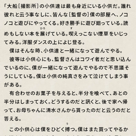
「大船［撮影所］の小供達は最も身近にいる小供だ。誰れ
彼れと云う事なしに、皆んな［監督の］僕の部屋へ、ノコ
ノコと遊びにやってくる。好き勝手に遊び廻っている。読
ひろ
す
めもしない本を
展
げている。
喫
えっこない煙草をいじっ
てみる。洋服ダンスの上によじ登る。
僕はそんな時、小供達と一緒になって遊んでやる。
彼等は小供心にも、監督さんはコワイ者だと思い込ん
でいるのに、僕が一緒になって遊んでやるので不思議そ
うにしている。僕は小供の純真さをみて泣けてしまう事
がある。
有合わせのお菓子を与えると、半分を喰べて、あとの
半分はしまっておく。どうするのだと訊くと、後で家へ帰
って、お母ちゃんに清水さんから貰ったのだと云うのだと
答える。
う
この小供心は僕をひどく
搏
つ。僕はまた買ってやるか