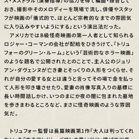
ス・メストラル（演奏指導）の協力を得て編曲・録音して
おき、撮影中そのメロディーを現場で流し、俳優やスタッ
フが映画の「儀式的で、ほとんど宗教的なまでの雰囲気
に入り込みやすいようにする」という演出法だった。
アメリカではB級怪奇映画の第一人者として知られる
ロジャー・コーマンの会社が配給をひきうけて、『トリュ
フォーのグリーン・ルーム』という「芸術的なホラー映画」
のような題名で公開されたとのことで、主人公のジュリ
アン・ダヴェンヌが亡き妻とそっくりの人形をつくらせ、そ
れが自分の愛する女とは違うと言ってその場で金を払っ
て人形を叩き壊させたり、愛妻の肖像写真入りの墓標に
長い時間話しかけ、いつのまにか夜の闇に包まれた墓地
を歩きまわるところなど、まさに怪奇映画のような雰囲
気だ。
トリュフォー監督は長篇映画第1作『大人は判ってくれ