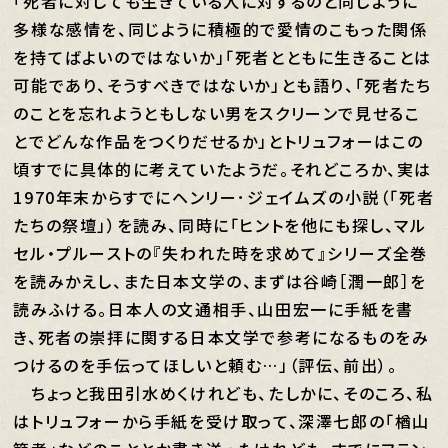
「死者に対しても生きている人に対するのと同じように
多様な感情を、同じように積極的で愛情のこもった関係
を持てばよいのではないか」「死者とともに生きることは
可能であり、そうすべきではないか」とも語り、「死者たち
のことを忘れようともしない男をスクリーンで見せるこ
とでどんな作品をつくりだせるか」とトリュフォーはこの
頃すでに具体的に考えていたようだ。それどころか、実は
1970年末からすでにヘンリー･ジェイムズの小説（「死者
たちの祭壇」）を読み、同時に「ヒントを他にも探し、マル
セル・プルーストの『失われた時を求めて』シリーズ全巻
を読みかえし、また日本文学の、まずは谷崎［潤一郎］を
読みふける。日本人の文通相手、山田宏一に手紙を書
き、死者の崇拝に関する日本文学で参考になるものをみ
つけるのを手伝ってほしいと頼む…」（評伝、前出）。
ちょっと我田引水めくけれども、たしかに、そのころ、私
はトリュフォーから手紙を受け取って、深澤七郎の「楢山