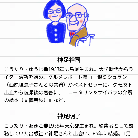
神足裕司
こうたり・ゆうじ●1957年広島県生まれ。大学時代からラ
イター活動を始め、グルメレポート漫画『恨ミシュラン』
（西原理恵子さんとの共著）がベストセラーに。クモ膜下
出血から復帰後の著書に、『コータリン＆サイバラの介護
の絵本（文藝春秋）』など。
神足明子
こうたり・あきこ●1959年東京都生まれ。編集者として勤
務していた出版社で神足さんと出会い、85年に結婚。1男1