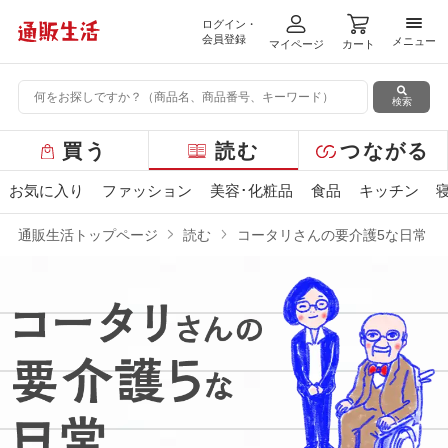
ログイン・
メニ
会員登録
メニュー
マイページ
カート
検索
グ
買う
読む
つながる
ロ
ー
お気に入り
ファッション
美容･化粧品
食品
キッチン
バ
ル
通販生活トップページ
読む
コータリさんの要介護5な日常
メ
ニ
ュ
ー