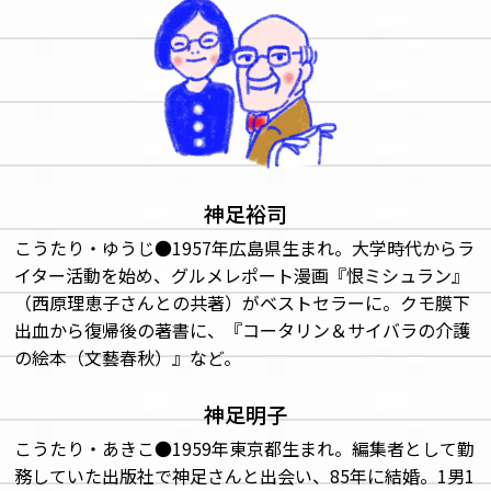
神足裕司
こうたり・ゆうじ●1957年広島県生まれ。大学時代からラ
イター活動を始め、グルメレポート漫画『恨ミシュラン』
（西原理恵子さんとの共著）がベストセラーに。クモ膜下
出血から復帰後の著書に、『コータリン＆サイバラの介護
の絵本（文藝春秋）』など。
神足明子
こうたり・あきこ●1959年東京都生まれ。編集者として勤
務していた出版社で神足さんと出会い、85年に結婚。1男1