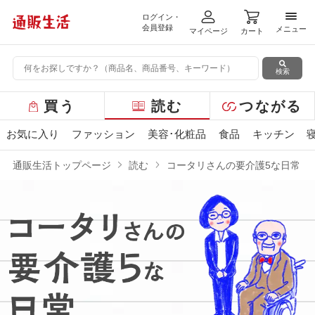
ログイン・
メニ
会員登録
メニュー
マイページ
カート
検索
グ
買う
読む
つながる
ロ
ー
お気に入り
ファッション
美容･化粧品
食品
キッチン
バ
ル
通販生活トップページ
読む
コータリさんの要介護5な日常
メ
ニ
ュ
ー