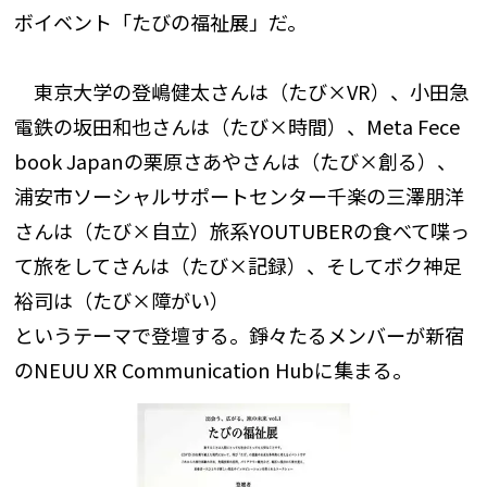
ボイベント「たびの福祉展」だ。
東京大学の登嶋健太さんは（たび×VR）、小田急
電鉄の坂田和也さんは（たび×時間）、Meta Fece
book Japanの栗原さあやさんは（たび×創る）、
浦安市ソーシャルサポートセンター千楽の三澤朋洋
さんは（たび×自立）旅系YOUTUBERの食べて喋っ
て旅をしてさんは（たび×記録）、そしてボク神足
裕司は（たび×障がい）
というテーマで登壇する。錚々たるメンバーが新宿
のNEUU XR Communication Hubに集まる。