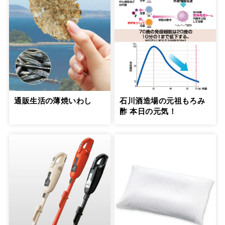
通販生活の薄焼いわし
石川酒造場の元祖もろみ
酢 本日の元気！