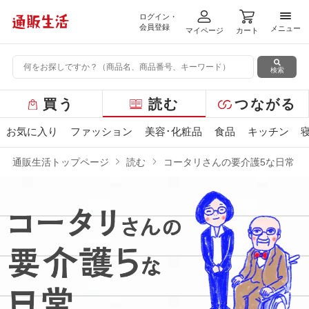
ログイン・
メニ
会員登録
メニュー
マイページ
カート
検索
グ
買う
読む
つながる
ロ
ー
お気に入り
ファッション
美容･化粧品
食品
キッチン
バ
ル
通販生活トップページ
読む
コータリさんの要介護5な日常
メ
ニ
ュ
ー