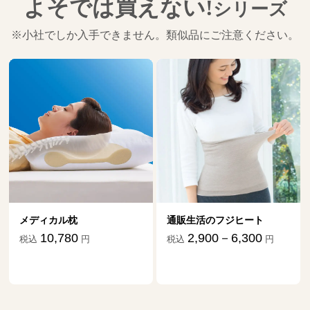
よそでは買えない!
シリーズ
※小社でしか入手できません。類似品にご注意ください。
メディカル枕
通販生活のフジヒート
10,780
2,900－6,300
税込
円
税込
円