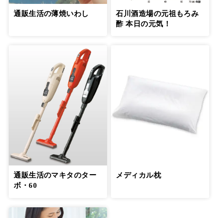
通販生活の薄焼いわし
石川酒造場の元祖もろみ
酢 本日の元気！
通販生活のマキタのター
メディカル枕
ボ・60