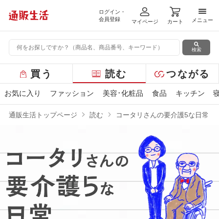
ログイン・
メニ
会員登録
メニュー
マイページ
カート
検索
グ
買う
読む
つながる
ロ
ー
お気に入り
ファッション
美容･化粧品
食品
キッチン
バ
ル
通販生活トップページ
読む
コータリさんの要介護5な日常
メ
ニ
ュ
ー