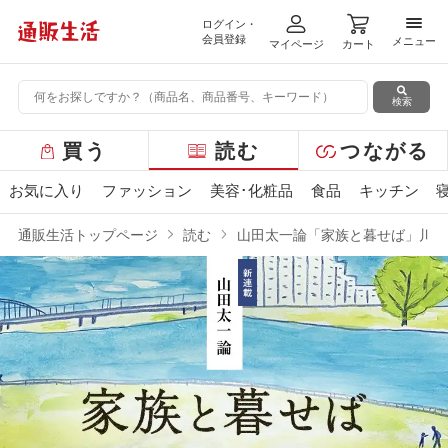
ログイン・
メニ
会員登録
メニュー
マイページ
カート
検索
グ
買う
読む
つながる
ロ
ー
お気に入り
ファッション
美容･化粧品
食品
キッチン
バ
ル
通販生活トップページ
読む
山田太一論「家族と暮せば」川本
メ
ニ
ュ
ー