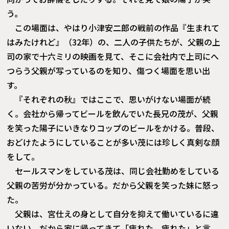
う。
この場面は、やはり小津安二郎の戦前の作品『生まれて
はみたけれど』（32年）の、二人の子供たちが、父親の上
司の家で十六ミリの映画を見て、そこに会社内で上司にへ
つらう父親が写っているのを知り、傷つく場面を思い出
す。
『それぞれの秋』ではここで、思いがけない場面が続
く。会社から帰ってビールを飲んでいた長兄の茂が、父親
を笑った陽子にいきなりコップのビールをかける。普段、
おどけたようにしていることが多い茂には珍しく真剣な顔
をして。
セールスマンをしている茂は、同じ会社勤めをしている
父親の苦労が分かっている。だから父親を笑った妹に怒っ
た。
父親は、宮仕えの身として自分を抑えて働いているに違
いない。だから家に帰ってきて「疲れた、疲れた」と言