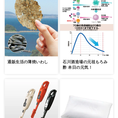
通販生活の薄焼いわし
石川酒造場の元祖もろみ
酢 本日の元気！