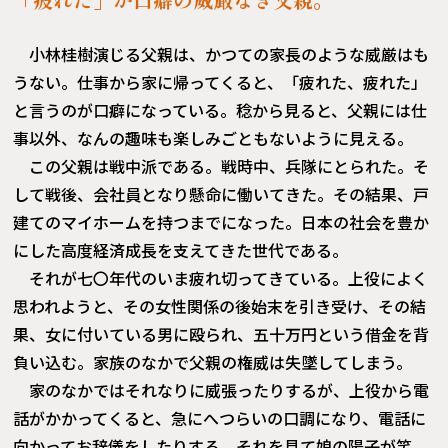
小林桂樹演じる父親は、かつての家長のような威厳はも
うない。仕事から家に帰ってくると、「疲れた、疲れた」
と言うのが口癖になっている。稔から見ると、父親には仕
事以外、なんの趣味も楽しみごともないように見える。
この父親は戦中派である。戦時中、兵隊にとられた。そ
して戦後、会社員となり懸命に働いてきた。その結果、戸
建てのマイホームを持つまでになった。日本の社会を豊か
にした高度経済成長を支えてきた世代である。
それが七〇年代のいま疲れ切ってきている。上役によく
思われようと、その女性関係の後始末を引き受け、その結
果、女に付いている男に殴られ、五十万円という借金を背
負い込む。家族のなかで父親の権威は失墜してしまう。
家のなかではそれなりに威張ったりするが、上役から電
話がかかってくると、急にへつらいの口調になり、電話に
向かってお辞儀をしたりする。それを見て娘の陽子が笑