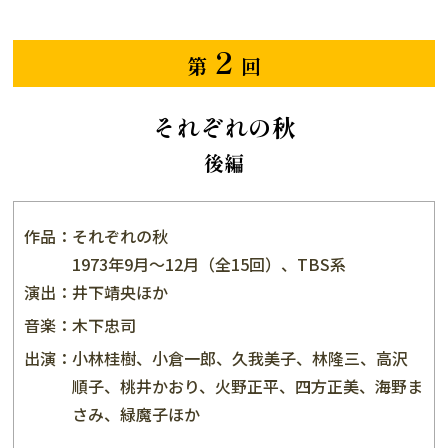
2
第
回
それぞれの秋
後編
作品：
それぞれの秋
1973年9月〜12月（全15回）、TBS系
演出：
井下靖央ほか
音楽：
木下忠司
出演：
小林桂樹、小倉一郎、久我美子、林隆三、高沢
順子、桃井かおり、火野正平、四方正美、海野ま
さみ、緑魔子ほか