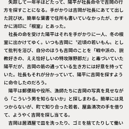
失踪して一年半ほどたって、陽平が社長命令で吉岡の行
方を探すことになる。手がかりは吉岡が社長にあてて出し
た詫び状。簡単な葉書で住所も書いていなかったが、かす
かに消印に「根室」とあった。
社長の命を受けた陽平はそれを手がかりに一人、冬の根
室に出かけてゆく。いつも吉岡に〝近頃の若いもん〟とし
て批判を浴び、自分のほうも吉岡のことを「戦中派の、説
教好きの、ええ恰好しいの特攻隊野郎だ」と毒づいていた
陽平だが、吉岡の筋の通っている生き方には好意を持って
いた。社長もそれが分かっていて、陽平に吉岡を探すよう
に命令したのだろう。
陽平は郵便局や役所、漁師たちに吉岡の写真を見せなが
ら「こういう男を知らないか」と探しまわる。簡単には見
つからないが、町で知り合った若者、屋島清次の手を借り
て、ようやく吉岡を探し当てる。
吉岡は居酒屋で皿を洗ったり、ゴミを捨てたりして働い