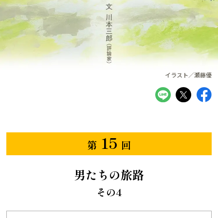
イラスト／瀬藤優
15
第
回
男たちの旅路
その4