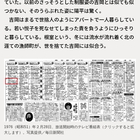
ていた。以前のさっそうとした制服姿の吉岡とは似ても似
つかない、そのうらぶれた姿に陽平は驚く。
吉岡はまるで世捨人のようにアパートで一人暮らしてい
る。若い悦子を死なせてしまった責を負うようにひっそり
と暮らしている。根室という、冬には流水が流れ着く北の
涯ての漁師町が、世を捨てた吉岡には似合う。
1976（昭和51）年２月28日、放送開始時のテレビ番組表（クリックすると拡
大します）。写真提供／毎日新聞社