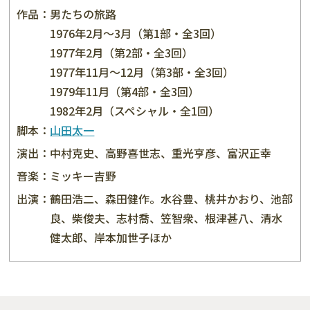
作品：
男たちの旅路
1976年2月〜3月（第1部・全3回）
1977年2月（第2部・全3回）
1977年11月〜12月（第3部・全3回）
1979年11月（第4部・全3回）
1982年2月（スペシャル・全1回）
脚本：
山田太一
演出：
中村克史、高野喜世志、重光亨彦、富沢正幸
音楽：
ミッキー吉野
出演：
鶴田浩二、森田健作。水谷豊、桃井かおり、池部
良、柴俊夫、志村喬、笠智衆、根津甚八、清水
健太郎、岸本加世子ほか