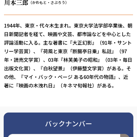
川本三郎
（かわもと・さぶろう）
1944年、東京・代々木生まれ。東京大学法学部卒業後、朝
日新聞記者を経て、映画や文芸、都市論などを中心とした
評論活動に入る。主な著書に『大正幻影』（91年・サント
リー学芸賞）、『荷風と東京「断腸亭日乗」私註』（97
年・読売文学賞）、03年『林芙美子の昭和』（03年・毎日
出版文化賞）、『白秋望景』（伊藤整文学賞）がある。そ
の他、『マイ・バック・ページ ある60年代の物語』、近
著に『映画の木洩れ日』（キネマ旬報社）がある。
バックナンバー