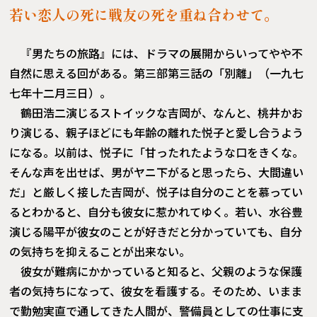
若い恋人の死に戦友の死を重ね合わせて。
『男たちの旅路』には、ドラマの展開からいってやや不
自然に思える回がある。第三部第三話の「別離」（一九七
七年十二月三日）。
鶴田浩二演じるストイックな吉岡が、なんと、桃井かお
り演じる、親子ほどにも年齢の離れた悦子と愛し合うよう
になる。以前は、悦子に「甘ったれたような口をきくな。
そんな声を出せば、男がヤニ下がると思ったら、大間違い
だ」と厳しく接した吉岡が、悦子は自分のことを慕ってい
るとわかると、自分も彼女に惹かれてゆく。若い、水谷豊
演じる陽平が彼女のことが好きだと分かっていても、自分
の気持ちを抑えることが出来ない。
彼女が難病にかかっていると知ると、父親のような保護
者の気持ちになって、彼女を看護する。そのため、いまま
で勤勉実直で通してきた人間が、警備員としての仕事に支