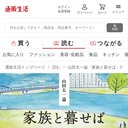
ログイン・
メニ
会員登録
メニュー
マイページ
カート
検索
グ
買う
読む
つながる
ロ
ー
お気に入り
ファッション
美容･化粧品
食品
キッチン
バ
ル
通販生活トップページ
読む
山田太一論「家族と暮せば」川本
メ
ニ
ュ
ー