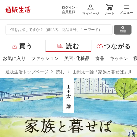
ログイン・
メニ
会員登録
メニュー
マイページ
カート
検索
グ
買う
読む
つながる
ロ
ー
お気に入り
ファッション
美容･化粧品
食品
キッチン
バ
ル
通販生活トップページ
読む
山田太一論「家族と暮せば」川本
メ
ニ
ュ
ー