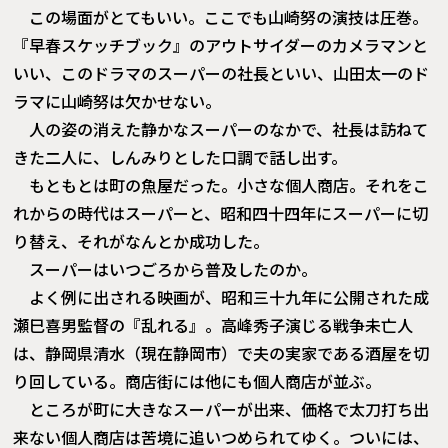
この場面がとてもいい。ここでも山崎努の演技は圧巻。
『早春スケッチブック』のアウトサイダーのカメラマンと
いい、このドラマのスーパーの社長といい、山田太一のド
ラマに山崎努は欠かせない。
人の姿の消えた静かなスーパーのなかで、社長は訪ねて
きた二人に、しんみりとした口調で話し出す。
もともとは町の魚屋だった。小さな個人商店。それをこ
れからの時代はスーパーと、昭和四十四年にスーパーに切
り替え、それがなんとか成功した。
スーパーはいつごろから普及したのか。
よく例に出される映画が、昭和三十九年に公開された成
瀬巳喜男監督の『乱れる』。高峰秀子演じる戦争未亡人
は、静岡県清水（現在静岡市）で夫の実家である酒屋を切
り回している。商店街には他にも個人商店が並ぶ。
ところが町に大きなスーパーが出来、価格で太刀打ち出
来ない個人商店は苦境に追いつめられてゆく。ついには、