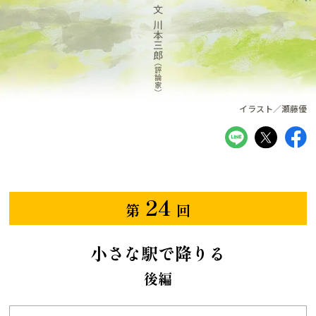
イラスト／瀬藤優
24
第
回
小さな駅で降りる
後編