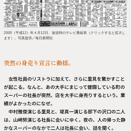
2000（平成12）年４月12日、放送時のテレビ番組表（クリックすると拡大し
ます）。写真提供／毎日新聞社
突然の身売り宣言に動揺。
女性社員のリストラに加えて、さらに里見を驚かすこと
が起こる。なんと、あの大手にまじって健闘している町の
スーパーの社長が突然、店を大手に身売りするという。業
績がよかったのになぜ。
中村雅俊演じる里見と、堤真一演じる部下の沢口の二人
は、山崎努演じる社長に会いにゆく。夜の、人の帰った静
かなスーパーのなかで二人は社長に会い、話を聞く。